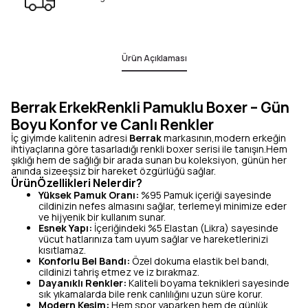
Ürün Açıklaması
Berrak ErkekRenkli Pamuklu Boxer – Gün
Boyu Konfor ve Canlı Renkler
İç giyimde kalitenin adresi
Berrak
markasının,modern erkeğin
ihtiyaçlarına göre tasarladığı renkli boxer serisi ile tanışın.Hem
şıklığı hem de sağlığı bir arada sunan bu koleksiyon, günün her
anında sizeeşsiz bir hareket özgürlüğü sağlar.
ÜrünÖzellikleri Nelerdir?
Yüksek Pamuk Oranı:
%95 Pamuk içeriği sayesinde
cildinizin nefes almasını sağlar, terlemeyi minimize eder
ve hijyenik bir kullanım sunar.
Esnek Yapı:
İçeriğindeki %5 Elastan (Likra) sayesinde
vücut hatlarınıza tam uyum sağlar ve hareketlerinizi
kısıtlamaz.
Konforlu Bel Bandı:
Özel dokuma elastik bel bandı,
cildinizi tahriş etmez ve iz bırakmaz.
Dayanıklı Renkler:
Kaliteli boyama teknikleri sayesinde
sık yıkamalarda bile renk canlılığını uzun süre korur.
Modern Kesim:
Hem spor yaparken hem de günlük