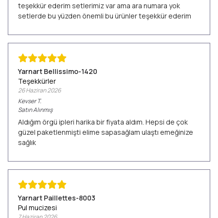
teşekkür ederim setlerimiz var ama ara numara yok
setlerde bu yüzden önemli bu ürünler teşekkür ederim
Yarnart Bellissimo-1420
Teşekkürler
26 Haziran 2026
Kevser
T.
Satın Alınmış
Aldığım örgü ipleri harika bir fiyata aldım. Hepsi de çok
güzel paketlenmişti elime sapasağlam ulaştı emeğinize
sağlık
Yarnart Paillettes-8003
Pul mucizesi
7 Haziran 2026