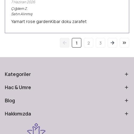
7 Haziran 2026
Çiğdem
Z.
Satın Alınmış
Yarnart rose gardenKibar doku zarafet
1
2
3
Kategoriler
Hac & Umre
Blog
Hakkımızda