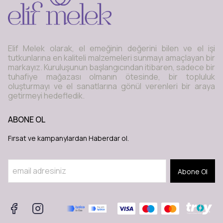
Elif Melek olarak, el emeğinin değerini bilen ve el işi
tutkunlarına en kaliteli malzemeleri sunmayı amaçlayan bir
markayız. Kuruluşunun başlangıcından itibaren, sadece bir
tuhafiye mağazası olmanın ötesinde, bir topluluk
oluşturmayı ve el sanatlarına gönül verenleri bir araya
getirmeyi hedefledik.
ABONE OL
Fırsat ve kampanylardan Haberdar ol.
Abone Ol