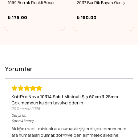
1099 Berrak Renkli Boxer - Gri - L
2037 Ber.Rib.Bayan Geniş Askı - Beyaz - M
₺ 175.00
₺ 150.00
Yorumlar
KnitPro Nova 10314 Sabit Misinalı Şiş 60cm 3.25mm
Çok memnun kaldım tavsiye ederim
20 Temmuz 2026
Derya
M.
Satın Alınmış
Aldığım sabit misinalı ara numaralı şişlerdi çok memnunum
ara numaraları bulmak zor 🫶ve ben elif melek ailesine