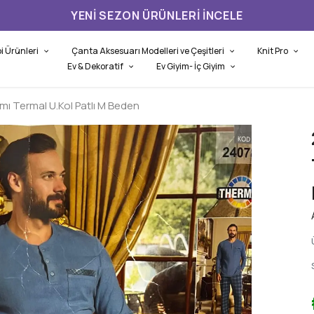
3.
i Ürünleri
Çanta Aksesuarı Modelleri ve Çeşitleri
Knit Pro
Ev & Dekoratif
Ev Giyim- İç Giyim
mı Termal U.Kol Patlı M Beden