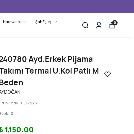
500,00 TL ÜZERI ÜCRETSIZ KARGO
Hac-Umre
Şal-Eşarp
0
240780 Ayd.Erkek Pijama
Takımı Termal U.Kol Patlı M
Beden
AYDOĞAN
Ürün Kodu
:
HE17223
Stok
:
0
₺ 1,150.00