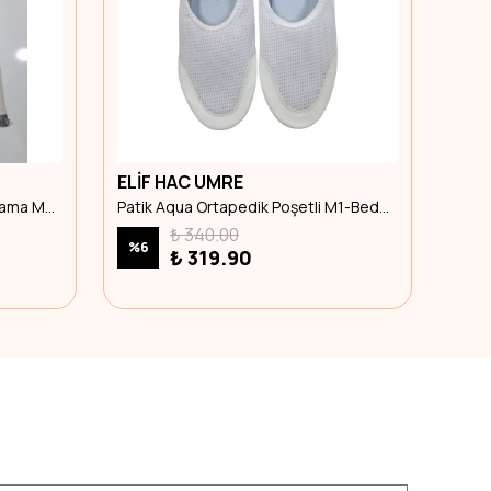
ELİF HAC UMRE
ELİ
Seccade Sonıl Düz Saçak Kırkyama Model 3
Patik Aqua Ortapedik Poşetli M1-Beden 40-41
₺ 340.00
%
6
%
5
₺ 319.90