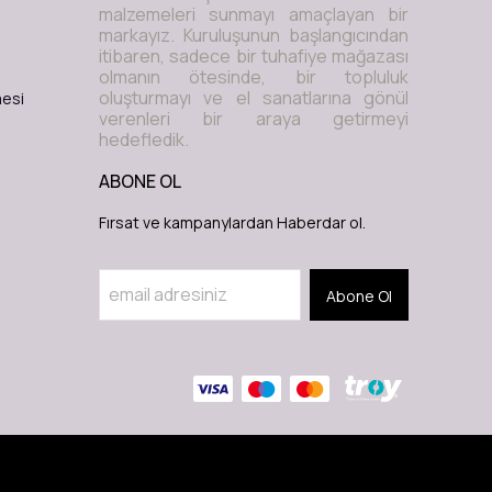
malzemeleri sunmayı amaçlayan bir
markayız. Kuruluşunun başlangıcından
itibaren, sadece bir tuhafiye mağazası
olmanın ötesinde, bir topluluk
oluşturmayı ve el sanatlarına gönül
mesi
verenleri bir araya getirmeyi
hedefledik.
ABONE OL
Fırsat ve kampanylardan Haberdar ol.
Abone Ol