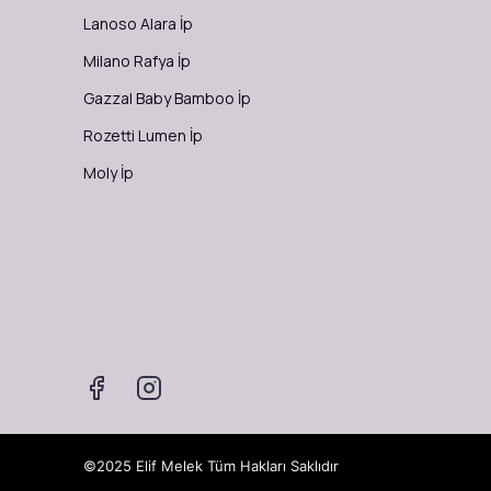
Lanoso Alara İp
Milano Rafya İp
Gazzal Baby Bamboo İp
Rozetti Lumen İp
Moly İp
©2025 Elif Melek Tüm Hakları Saklıdır