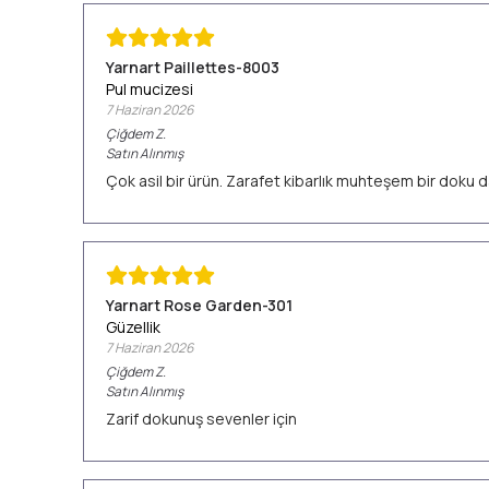
Yarnart Paillettes-8003
Pul mucizesi
7 Haziran 2026
Çiğdem
Z.
Satın Alınmış
Çok asil bir ürün. Zarafet kibarlık muhteşem bir doku d
Yarnart Rose Garden-301
Güzellik
7 Haziran 2026
Çiğdem
Z.
Satın Alınmış
Zarif dokunuş sevenler için