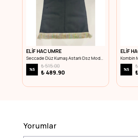
ELİF HAC UMRE
ELİF H
İkinciten Yarım Kol Bis.Yaka Ten L-Xl Beden
Seccade Düz Kumaş Astarlı Dsz Model 15 Renk 2
Kombin M
₺ 515.00
₺
%
5
%
5
₺ 489.90
Yorumlar