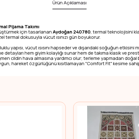
Ürün Açıklaması
rmal Pijama Takımı
nüştürmek için tasarlanan
Aydoğan 240780
, termal teknolojisini kl
zel termal dokusuyla vücut ısınızı gün boyukorur.
klu yapısı, vücut ısısını hapseder ve dışarıdaki soğuğun etkisini m
detayları hem giyim kolaylığı sunar hem de takıma klasik ve prestij
ğmen cildin hava almasına yardımcı olur; terleme yapmadan doğal bi
gun, hareket özgürlüğünü kısıtlamayan "Comfort Fit" kesime sahip