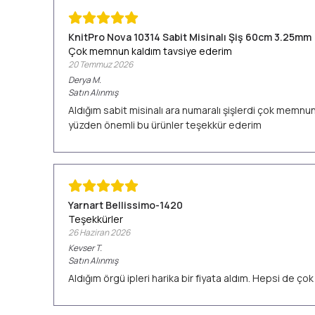
KnitPro Nova 10314 Sabit Misinalı Şiş 60cm 3.25mm
Çok memnun kaldım tavsiye ederim
20 Temmuz 2026
Derya
M.
Satın Alınmış
Aldığım sabit misinalı ara numaralı şişlerdi çok memn
yüzden önemli bu ürünler teşekkür ederim
Yarnart Bellissimo-1420
Teşekkürler
26 Haziran 2026
Kevser
T.
Satın Alınmış
Aldığım örgü ipleri harika bir fiyata aldım. Hepsi de ç