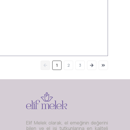
1
2
3
Elif Melek olarak, el emeğinin değerini
bilen ve el işi tutkunlarına en kaliteli