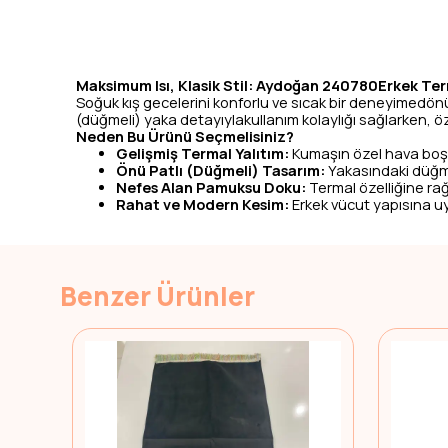
Maksimum Isı, Klasik Stil: Aydoğan 240780Erkek Te
Soğuk kış gecelerini konforlu ve sıcak bir deneyimedö
(düğmeli) yaka detayıylakullanım kolaylığı sağlarken, ö
Neden Bu Ürünü Seçmelisiniz?
Gelişmiş Termal Yalıtım:
Kumaşın özel hava boşlu
Önü Patlı (Düğmeli) Tasarım:
Yakasındaki düğme 
Nefes Alan Pamuksu Doku:
Termal özelliğine ra
Rahat ve Modern Kesim:
Erkek vücut yapısına uy
Benzer Ürünler