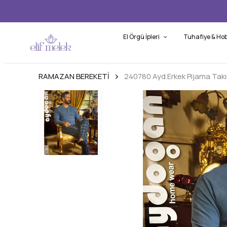
El Örgü İpleri
Tuhafiye & Hob
RAMAZAN BEREKETİ
240780 Ayd.Erkek Pijama Takı