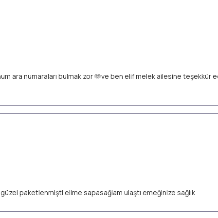
unum ara numaraları bulmak zor 🫶ve ben elif melek ailesine teşekkür
ok güzel paketlenmişti elime sapasağlam ulaştı emeğinize sağlık