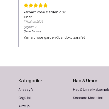
Yarnart Rose Garden-307
Kibar
7 Haziran 2026
Çiğdem
Z.
Satın Alınmış
Yarnart rose gardenKibar doku zarafet
Kategoriler
Hac & Umre
Anasayfa
Hac & Umre Malzemele
Örgü İpi
Seccade Modelleri
Alize İp