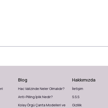
Blog
Hakkımızda
ri
Hac Valizinde Neler Olmalıdır?
İletişim
Anti-Pilling İplik Nedir?
S.S.S
Kolay Örgü Çanta Modelleri ve
Gizlilik