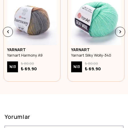
YARNART
YARNART
Yarnart Harmony A9
Yarnart Silky Wolly-340
₺ 80.00
₺ 80.00
%
13
%
13
₺ 69.90
₺ 69.90
Yorumlar