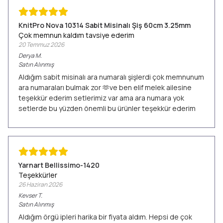
KnitPro Nova 10314 Sabit Misinalı Şiş 60cm 3.25mm
Çok memnun kaldım tavsiye ederim
20 Temmuz 2026
Derya
M.
Satın Alınmış
Aldığım sabit misinalı ara numaralı şişlerdi çok memnunum
ara numaraları bulmak zor 🫶ve ben elif melek ailesine
teşekkür ederim setlerimiz var ama ara numara yok
setlerde bu yüzden önemli bu ürünler teşekkür ederim
Yarnart Bellissimo-1420
Teşekkürler
26 Haziran 2026
Kevser
T.
Satın Alınmış
Aldığım örgü ipleri harika bir fiyata aldım. Hepsi de çok