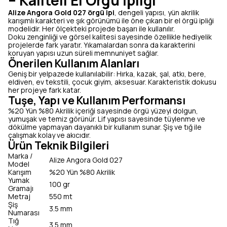
– Kaliteli El Örgü İpliği
Alize Angora Gold 027 örgü ipi
, dengeli yapısı, yün akrilik
karışımlı karakteri ve şık görünümü ile öne çıkan bir el örgü ipliği
modelidir. Her ölçekteki projede başarı ile kullanılır.
Doku zenginliği ve görsel kalitesi sayesinde özellikle hediyelik
projelerde fark yaratır. Yıkamalardan sonra da karakterini
koruyan yapısı uzun süreli memnuniyet sağlar.
Önerilen Kullanım Alanları
Geniş bir yelpazede kullanılabilir: Hırka, kazak, şal, atkı, bere,
eldiven, ev tekstili, çocuk giyim, aksesuar. Karakteristik dokusu
her projeye fark katar.
Tuşe, Yapı ve Kullanım Performansı
%20 Yün %80 Akrilik içeriği sayesinde örgü yüzeyi dolgun,
yumuşak ve temiz görünür. Lif yapısı sayesinde tüylenme ve
dökülme yapmayan dayanıklı bir kullanım sunar. Şiş ve tığ ile
çalışmak kolay ve akıcıdır.
Ürün Teknik Bilgileri
Marka /
Alize Angora Gold 027
Model
Karışım
%20 Yün %80 Akrilik
Yumak
100 gr
Gramajı
Metraj
550 mt
Şiş
3.5 mm
Numarası
Tığ
3.5 mm