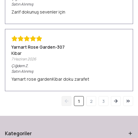
Satın Alınmış
Zarif dokunuş sevenler için
Yarnart Rose Garden-307
Kibar
7 Haziran 2026
Çiğdem
Z.
Satın Alınmış
Yarnart rose gardenKibar doku zarafet
1
2
3
Kategoriler