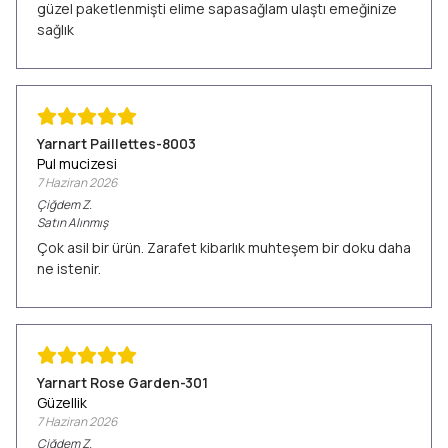
güzel paketlenmişti elime sapasağlam ulaştı emeğinize
sağlık
Yarnart Paillettes-8003
Pul mucizesi
7 Haziran 2026
Çiğdem
Z.
Satın Alınmış
Çok asil bir ürün. Zarafet kibarlık muhteşem bir doku daha
ne istenir.
Yarnart Rose Garden-301
Güzellik
7 Haziran 2026
Çiğdem
Z.