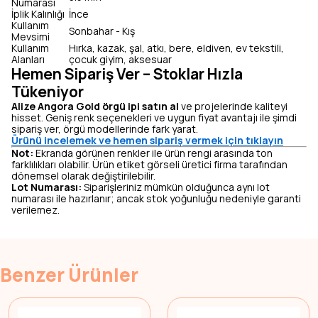
Numarası
İplik Kalınlığı
İnce
Kullanım
Sonbahar - Kış
Mevsimi
Kullanım
Hırka, kazak, şal, atkı, bere, eldiven, ev tekstili,
Alanları
çocuk giyim, aksesuar
Hemen Sipariş Ver – Stoklar Hızla
Tükeniyor
Alize Angora Gold örgü ipi satın al
ve projelerinde kaliteyi
hisset. Geniş renk seçenekleri ve uygun fiyat avantajı ile şimdi
sipariş ver, örgü modellerinde fark yarat.
Ürünü incelemek ve hemen sipariş vermek için tıklayın
Not:
Ekranda görünen renkler ile ürün rengi arasında ton
farklılıkları olabilir. Ürün etiket görseli üretici firma tarafından
dönemsel olarak değiştirilebilir.
Lot Numarası:
Siparişleriniz mümkün olduğunca aynı lot
numarası ile hazırlanır; ancak stok yoğunluğu nedeniyle garanti
verilemez.
Benzer Ürünler