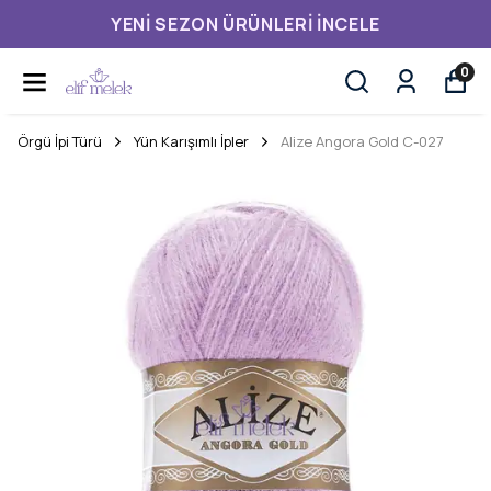
YENI SEZON ÜRÜNLERI İNCELE
0
Örgü İpi Türü
Yün Karışımlı İpler
Alize Angora Gold C-027