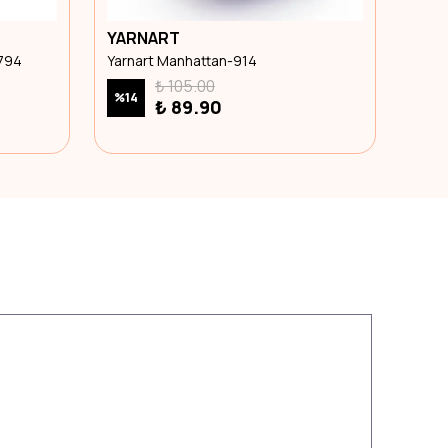
YARNART
ALİZ
7794
Yarnart Manhattan-914
Alize
₺ 105.00
%
14
₺ 89.90
₺ 7