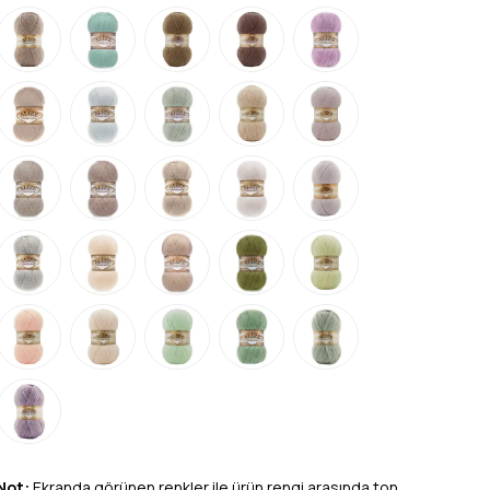
Not:
Ekranda görünen renkler ile ürün rengi arasında ton