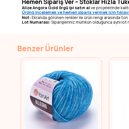
Hemen Sipariş Ver – Stoklar Hızla Tük
Alize Angora Gold örgü ipi satın al
ve projelerinde kalit
Ürünü incelemek ve hemen sipariş vermek için tıklay
Not:
Ekranda görünen renkler ile ürün rengi arasında ton fark
Lot Numarası:
Siparişleriniz mümkün olduğunca aynı lot n
Benzer Ürünler