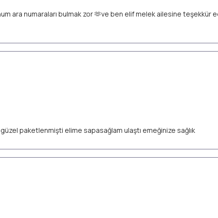
unum ara numaraları bulmak zor 🫶ve ben elif melek ailesine teşekkür
ok güzel paketlenmişti elime sapasağlam ulaştı emeğinize sağlık