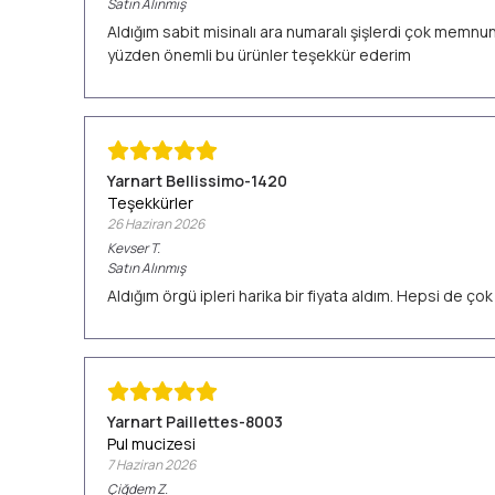
Satın Alınmış
Aldığım sabit misinalı ara numaralı şişlerdi çok memn
yüzden önemli bu ürünler teşekkür ederim
Yarnart Bellissimo-1420
Teşekkürler
26 Haziran 2026
Kevser
T.
Satın Alınmış
Aldığım örgü ipleri harika bir fiyata aldım. Hepsi de ç
Yarnart Paillettes-8003
Pul mucizesi
7 Haziran 2026
Çiğdem
Z.