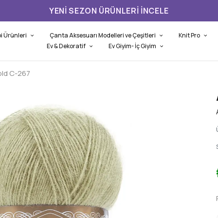
YENI SEZON ÜRÜNLERI İNCELE
i Ürünleri
Çanta Aksesuarı Modelleri ve Çeşitleri
Knit Pro
Ev & Dekoratif
Ev Giyim- İç Giyim
old C-267