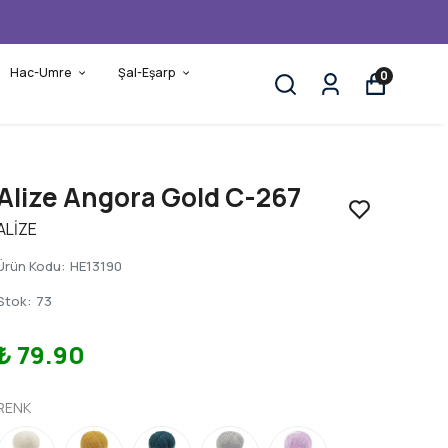
Hac-Umre
Şal-Eşarp
0
Alize Angora Gold C-267
ALİZE
Ürün Kodu
:
HE13190
Stok
:
73
₺ 79.90
RENK