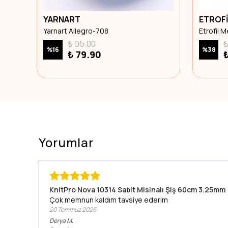
YARNART
ETROFİ
Yarnart Allegro-708
Etrofil 
₺ 95.00
₺
%
16
%
38
₺ 79.90
Yorumlar
KnitPro Nova 10314 Sabit Misinalı Şiş 60cm 3.25mm
Çok memnun kaldım tavsiye ederim
20 Temmuz 2026
Derya
M.