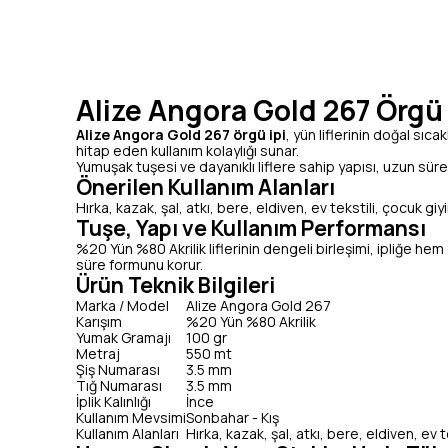
Alize Angora Gold 267 Örgü İp
Alize Angora Gold 267 örgü ipi
, yün liflerinin doğal sıca
hitap eden kullanım kolaylığı sunar.
Yumuşak tuşesi ve dayanıklı liflere sahip yapısı, uzun sür
Önerilen Kullanım Alanları
Hırka, kazak, şal, atkı, bere, eldiven, ev tekstili, çocuk g
Tuşe, Yapı ve Kullanım Performansı
%20 Yün %80 Akrilik liflerinin dengeli birleşimi, ipliğe he
süre formunu korur.
Ürün Teknik Bilgileri
Marka / Model
Alize Angora Gold 267
Karışım
%20 Yün %80 Akrilik
Yumak Gramajı
100 gr
Metraj
550 mt
Şiş Numarası
3.5 mm
Tığ Numarası
3.5 mm
İplik Kalınlığı
İnce
Kullanım Mevsimi
Sonbahar - Kış
Kullanım Alanları
Hırka, kazak, şal, atkı, bere, eldiven, ev