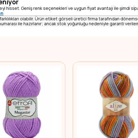
eniyor
eyi hisset. Geniş renk seçenekleri ve uygun fiyat avantajı ile şimdi sip
ın
lılıkları olabilir. Ürün etiket görseli üretici firma tarafından dönemsel
umarası ile hazırlanır; ancak stok yoğunluğu nedeniyle garanti veril