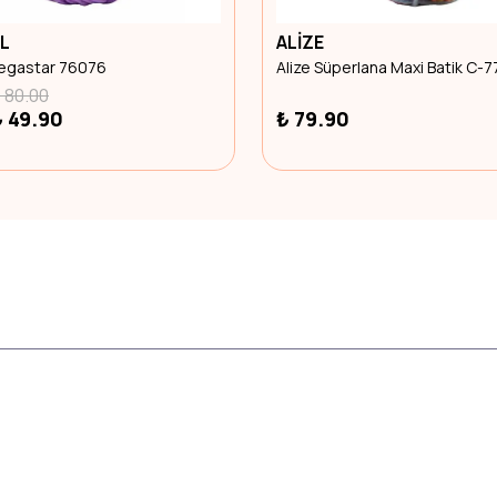
L
ALİZE
Megastar 76076
Alize Süperlana Maxi Batik C-
 80.00
₺ 49.90
₺ 79.90