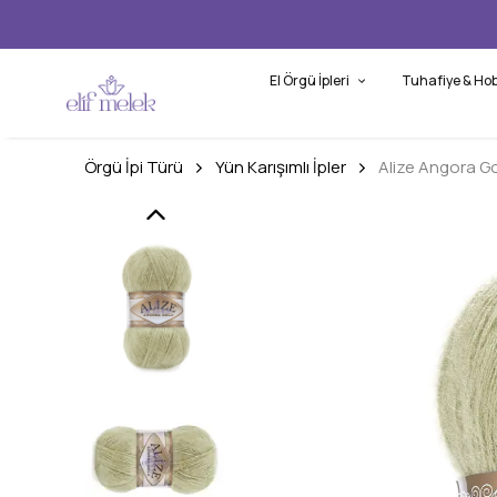
El Örgü İpleri
Tuhafiye & Hob
Örgü İpi Türü
Yün Karışımlı İpler
Alize Angora G