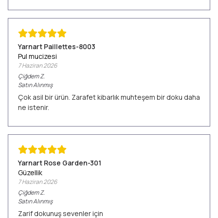
Yarnart Paillettes-8003
Pul mucizesi
7 Haziran 2026
Çiğdem
Z.
Satın Alınmış
Çok asil bir ürün. Zarafet kibarlık muhteşem bir doku daha
ne istenir.
Yarnart Rose Garden-301
Güzellik
7 Haziran 2026
Çiğdem
Z.
Satın Alınmış
Zarif dokunuş sevenler için