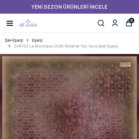
YENI SEZON ÜRÜNLERI İNCELE
0
Şal-Eşarp
Eşarp
248703 La Boutique 2026 İlkbahar Yaz Sura İpek Eşarp