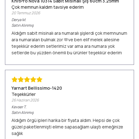
KnitPro Nova 10314 Sabit Misinalı Şiş 60cm 3.25mm
Çok memnun kaldım tavsiye ederim
20 Temmuz 2026
Derya
M.
Satın Alınmış
Aldığım sabit misinalı ara numaralı şişlerdi çok memnunum
ara numaraları bulmak zor 🫶ve ben elif melek ailesine
teşekkür ederim setlerimiz var ama ara numara yok
setlerde bu yüzden önemli bu ürünler teşekkür ederim
Yarnart Bellissimo-1420
Teşekkürler
26 Haziran 2026
Kevser
T.
Satın Alınmış
Aldığım örgü ipleri harika bir fiyata aldım. Hepsi de çok
güzel paketlenmişti elime sapasağlam ulaştı emeğinize
sağlık