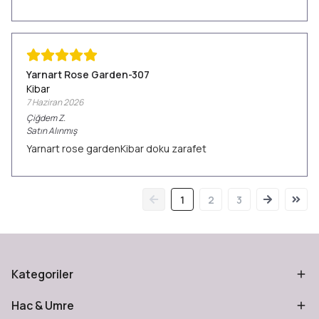
Yarnart Rose Garden-307
Kibar
7 Haziran 2026
Çiğdem
Z.
Satın Alınmış
Yarnart rose gardenKibar doku zarafet
1
2
3
Kategoriler
Hac & Umre