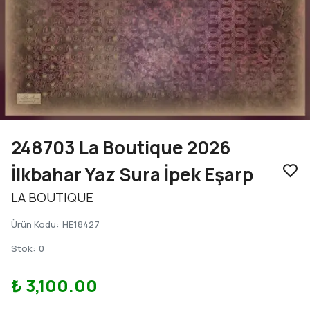
248703 La Boutique 2026
İlkbahar Yaz Sura İpek Eşarp
LA BOUTIQUE
Ürün Kodu
:
HE18427
Stok
:
0
₺ 3,100.00