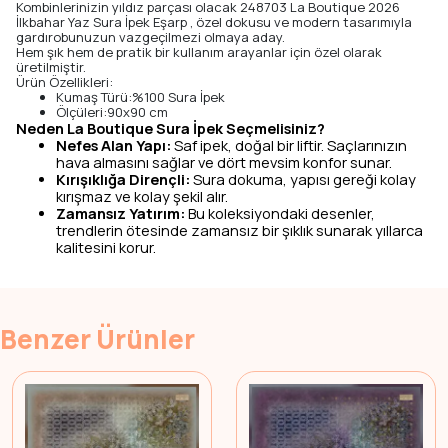
Kombinlerinizin yıldız parçası olacak 248703 La Boutique 2026
İlkbahar Yaz Sura İpek Eşarp , özel dokusu ve modern tasarımıyla
gardırobunuzun vazgeçilmezi olmaya aday.
Hem şık hem de pratik bir kullanım arayanlar için özel olarak
üretilmiştir.
Ürün Özellikleri:
Kumaş Türü:%100 Sura İpek
Ölçüleri:90x90 cm
Neden La Boutique Sura İpek Seçmelisiniz?
Nefes Alan Yapı:
Saf ipek, doğal bir liftir. Saçlarınızın
hava almasını sağlar ve dört mevsim konfor sunar.
Kırışıklığa Dirençli:
Sura dokuma, yapısı gereği kolay
kırışmaz ve kolay şekil alır.
Zamansız Yatırım:
Bu koleksiyondaki desenler,
trendlerin ötesinde zamansız bir şıklık sunarak yıllarca
kalitesini korur.
Benzer Ürünler