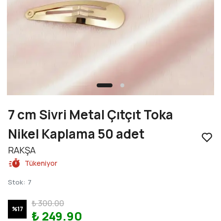
7 cm Sivri Metal Çıtçıt Toka
Nikel Kaplama 50 adet
RAKŞA
Tükeniyor
Stok
:
7
₺ 300.00
%
17
₺ 249.90