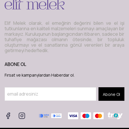
Elif Melek olarak, el emeğinin değerini bilen ve el işi
tutkunlarına en kaliteli malzemeleri sunmayı amaçlayan bir
markayız. Kuruluşunun başlangıcından itibaren, sadece bir
tuhafiye mağazası olmanın ötesinde, bir topluluk
oluşturmayı ve el sanatlarına gönül verenleri bir araya
getirmeyi hedefledik.
ABONE OL
Fırsat ve kampanylardan Haberdar ol.
Abone Ol