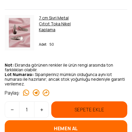
7 cm Sivri Metal
Çıtçıt Toka Nikel
Kaplama
Adet
:
50
Not:
Ekranda görünen renkler ile ürün rengi arasında ton
farklılıkları olabilir.
Lot Numarası:
Siparişleriniz mümkün olduğunca aynı lot
numarası ile hazırlanır; ancak stok yoğunluğu nedeniyle garanti
verilemez.
Paylaş
:
SEPETE EKLE
HEMEN AL