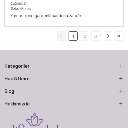
Çiğdem
Z.
Satın Alınmış
Yarnart rose gardenKibar doku zarafet
1
2
3
Kategoriler
Hac & Umre
Blog
Hakkımızda