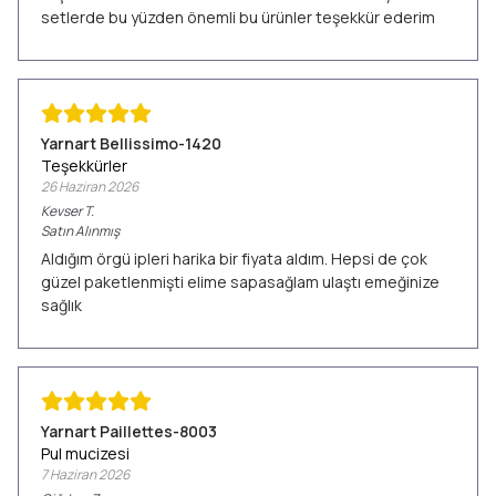
setlerde bu yüzden önemli bu ürünler teşekkür ederim
Yarnart Bellissimo-1420
Teşekkürler
26 Haziran 2026
Kevser
T.
Satın Alınmış
Aldığım örgü ipleri harika bir fiyata aldım. Hepsi de çok
güzel paketlenmişti elime sapasağlam ulaştı emeğinize
sağlık
Yarnart Paillettes-8003
Pul mucizesi
7 Haziran 2026