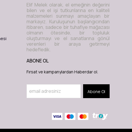
Elif Melek olarak, el emeğinin değerini
bilen ve el işi tutkunlarına en kaliteli
malzemeleri sunmayı amaçlayan bir
markayız. Kuruluşunun başlangıcından
itibaren, sadece bir tuhafiye mağazası
olmanın ötesinde, bir topluluk
oluşturmayı ve el sanatlarına gönül
mesi
verenleri bir araya getirmeyi
hedefledik.
ABONE OL
Fırsat ve kampanylardan Haberdar ol.
Abone Ol