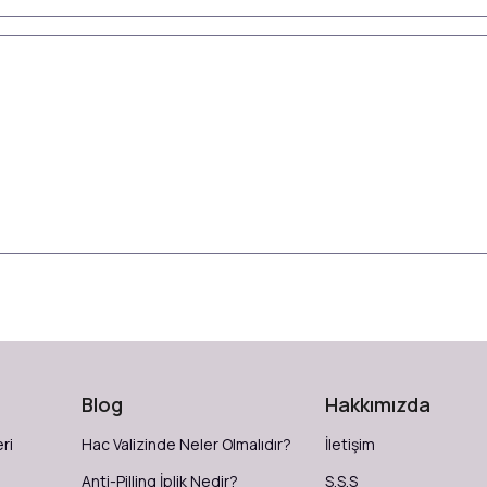
Blog
Hakkımızda
ri
Hac Valizinde Neler Olmalıdır?
İletişim
Anti-Pilling İplik Nedir?
S.S.S