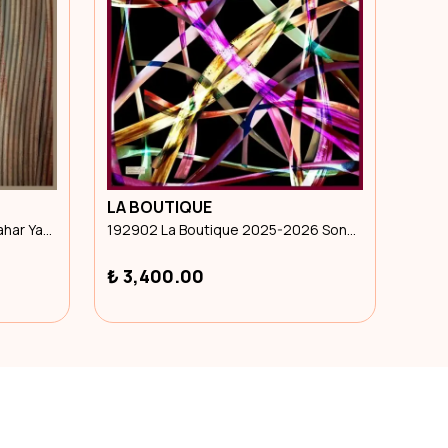
LA BOUTIQUE
LA 
261309 La Boutique 2026 İlkbahar Yaz Eşarp
192902 La Boutique 2025-2026 Sonbahar Kış Eşarp
₺ 3,400.00
₺ 3