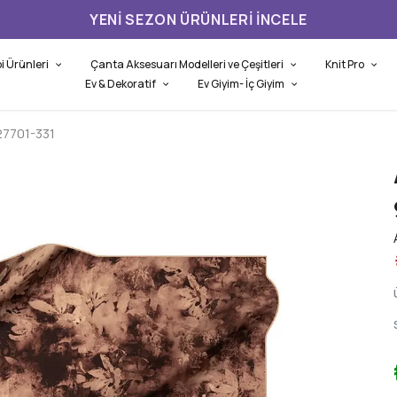
YENI SEZON ÜRÜNLERI İNCELE
i Ürünleri
Çanta Aksesuarı Modelleri ve Çeşitleri
Knit Pro
Ev & Dekoratif
Ev Giyim- İç Giyim
27701-331