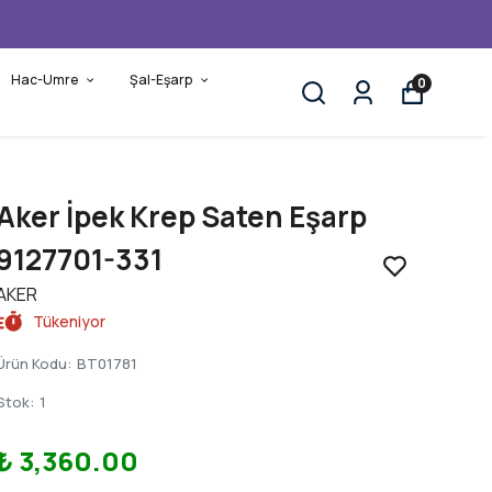
Hac-Umre
Şal-Eşarp
0
Aker İpek Krep Saten Eşarp
9127701-331
AKER
Tükeniyor
Ürün Kodu
:
BT01781
Stok
:
1
₺ 3,360.00