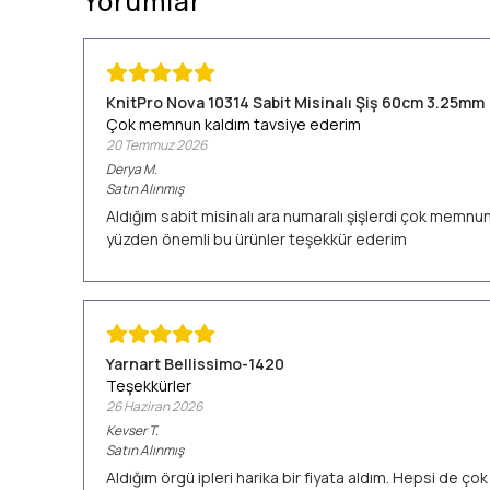
Yorumlar
KnitPro Nova 10314 Sabit Misinalı Şiş 60cm 3.25mm
Çok memnun kaldım tavsiye ederim
20 Temmuz 2026
Derya
M.
Satın Alınmış
Aldığım sabit misinalı ara numaralı şişlerdi çok memn
yüzden önemli bu ürünler teşekkür ederim
Yarnart Bellissimo-1420
Teşekkürler
26 Haziran 2026
Kevser
T.
Satın Alınmış
Aldığım örgü ipleri harika bir fiyata aldım. Hepsi de ç