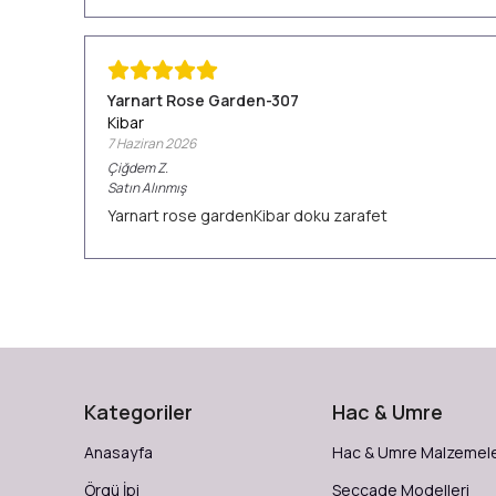
Yarnart Rose Garden-307
Kibar
7 Haziran 2026
Çiğdem
Z.
Satın Alınmış
Yarnart rose gardenKibar doku zarafet
Kategoriler
Hac & Umre
Anasayfa
Hac & Umre Malzemele
Örgü İpi
Seccade Modelleri