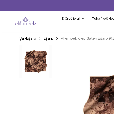
El Örgü İpleri
Tuhafiye & Hob
Şal-Eşarp
Eşarp
Aker İpek Krep Saten Eşarp 91