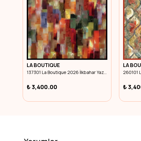
LA BOUTIQUE
LA BO
248802 La Boutique 2026 İlkbahar Yaz Sura İpek Eşarp
137301 La Boutique 2026 İlkbahar Yaz Eşarp
₺ 3,400.00
₺ 3,4