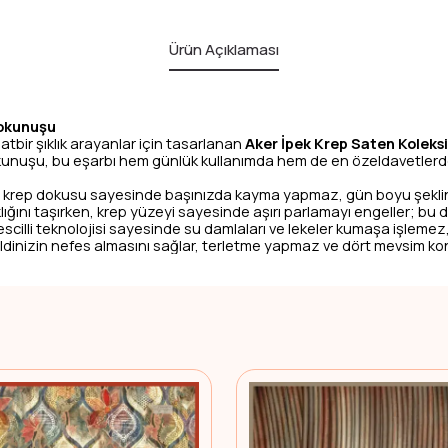
Ürün Açıklaması
Dokunuşu
tbir şıklık arayanlar için tasarlanan
Aker İpek Krep Saten Koleks
kunuşu, bu eşarbı hem günlük kullanımda hem de en özeldavetlerde
 krep dokusu sayesinde başınızda kayma yapmaz, gün boyu şeklin
ğını taşırken, krep yüzeyi sayesinde aşırı parlamayı engeller; bu 
cilli teknolojisi sayesinde su damlaları ve lekeler kumaşa işlemez,
 cildinizin nefes almasını sağlar, terletme yapmaz ve dört mevsim ko