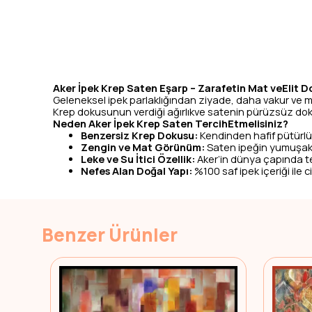
Aker İpek Krep Saten Eşarp – Zarafetin Mat veElit 
Geleneksel ipek parlaklığından ziyade, daha vakur ve ma
Krep dokusunun verdiği ağırlıkve satenin pürüzsüz do
Neden Aker İpek Krep Saten TercihEtmelisiniz?
Benzersiz Krep Dokusu:
Kendinden hafif pütürlü
Zengin ve Mat Görünüm:
Saten ipeğin yumuşaklı
Leke ve Su İtici Özellik:
Aker’in dünya çapında tes
Nefes Alan Doğal Yapı:
%100 saf ipek içeriği ile
Benzer Ürünler