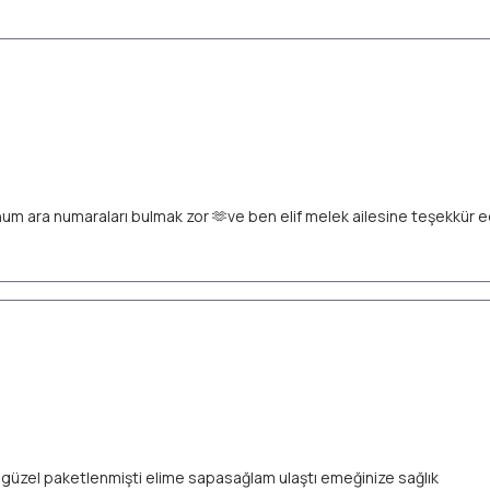
unum ara numaraları bulmak zor 🫶ve ben elif melek ailesine teşekkür
ok güzel paketlenmişti elime sapasağlam ulaştı emeğinize sağlık