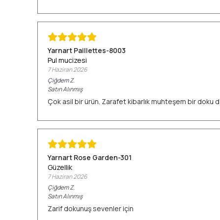
Yarnart Paillettes-8003
Pul mucizesi
7 Haziran 2026
Çiğdem
Z.
Satın Alınmış
Çok asil bir ürün. Zarafet kibarlık muhteşem bir doku d
Yarnart Rose Garden-301
Güzellik
7 Haziran 2026
Çiğdem
Z.
Satın Alınmış
Zarif dokunuş sevenler için