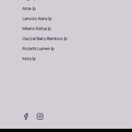
Alize İp
Lanoso Alara İp
Milano Rafya İp
Gazzal Baby Bamboo İp
Rozetti Lumen İp
Moly İp