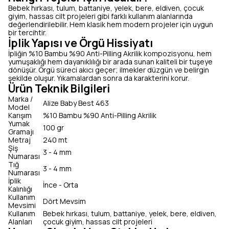
Bebek hırkası, tulum, battaniye, yelek, bere, eldiven, çocuk
giyim, hassas cilt projeleri gibi farklı kullanım alanlarında
değerlendirilebilir. Hem klasik hem modern projeler için uygun
bir tercihtir.
İplik Yapısı ve Örgü Hissiyatı
İpliğin %10 Bambu %90 Anti-Pilling Akrilik kompozisyonu, hem
yumuşaklığı hem dayanıklılığı bir arada sunan kaliteli bir tuşeye
dönüşür. Örgü süreci akıcı geçer; ilmekler düzgün ve belirgin
şekilde oluşur. Yıkamalardan sonra da karakterini korur.
Ürün Teknik Bilgileri
Marka /
Alize Baby Best 463
Model
Karışım
%10 Bambu %90 Anti-Pilling Akrilik
Yumak
100 gr
Gramajı
Metraj
240 mt
Şiş
3 - 4 mm
Numarası
Tığ
3 - 4 mm
Numarası
İplik
İnce - Orta
Kalınlığı
Kullanım
Dört Mevsim
Mevsimi
Kullanım
Bebek hırkası, tulum, battaniye, yelek, bere, eldiven,
Alanları
çocuk giyim, hassas cilt projeleri