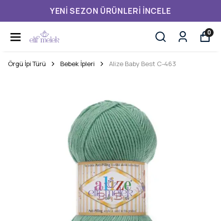
YENI SEZON ÜRÜNLERI İNCELE
0
Örgü İpi Türü
Bebek İpleri
Alize Baby Best C-463