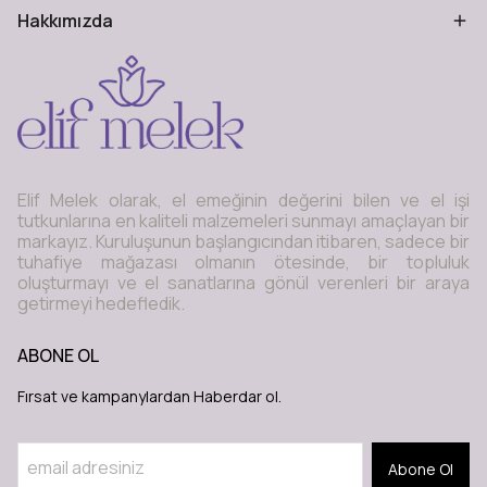
Hakkımızda
Elif Melek olarak, el emeğinin değerini bilen ve el işi
tutkunlarına en kaliteli malzemeleri sunmayı amaçlayan bir
markayız. Kuruluşunun başlangıcından itibaren, sadece bir
tuhafiye mağazası olmanın ötesinde, bir topluluk
oluşturmayı ve el sanatlarına gönül verenleri bir araya
getirmeyi hedefledik.
ABONE OL
Fırsat ve kampanylardan Haberdar ol.
Abone Ol