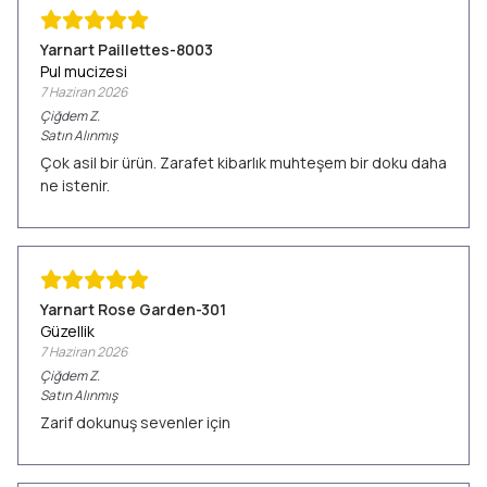
Yarnart Paillettes-8003
Pul mucizesi
7 Haziran 2026
Çiğdem
Z.
Satın Alınmış
Çok asil bir ürün. Zarafet kibarlık muhteşem bir doku daha
ne istenir.
Yarnart Rose Garden-301
Güzellik
7 Haziran 2026
Çiğdem
Z.
Satın Alınmış
Zarif dokunuş sevenler için