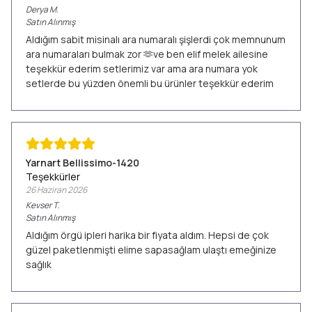
Derya
M.
Satın Alınmış
Aldığım sabit misinalı ara numaralı şişlerdi çok memnunum
ara numaraları bulmak zor 🫶ve ben elif melek ailesine
teşekkür ederim setlerimiz var ama ara numara yok
setlerde bu yüzden önemli bu ürünler teşekkür ederim
Yarnart Bellissimo-1420
Teşekkürler
26 Haziran 2026
Kevser
T.
Satın Alınmış
Aldığım örgü ipleri harika bir fiyata aldım. Hepsi de çok
güzel paketlenmişti elime sapasağlam ulaştı emeğinize
sağlık