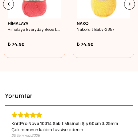
HİMALAYA
NAKO
Himalaya Everyday Bebe Lüx 70405
Nako Elit Baby-2857
₺ 74.90
₺ 74.90
Yorumlar
KnitPro Nova 10314 Sabit Misinalı Şiş 60cm 3.25mm
Çok memnun kaldım tavsiye ederim
20 Temmuz 2026