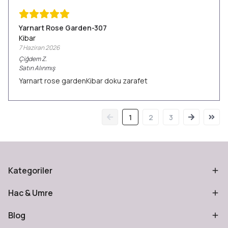
Yarnart Rose Garden-307
Kibar
7 Haziran 2026
Çiğdem
Z.
Satın Alınmış
Yarnart rose gardenKibar doku zarafet
1
2
3
Kategoriler
Hac & Umre
Blog