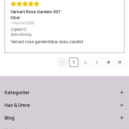
Yarnart Rose Garden-307
Kibar
7 Haziran 2026
Çiğdem
Z.
Satın Alınmış
Yarnart rose gardenKibar doku zarafet
1
2
3
Kategoriler
Hac & Umre
Blog