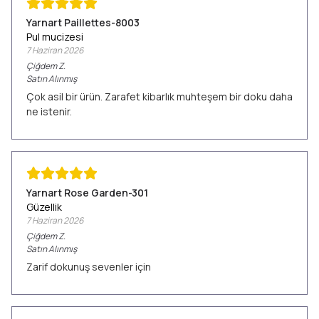
Yarnart Paillettes-8003
Pul mucizesi
7 Haziran 2026
Çiğdem
Z.
Satın Alınmış
Çok asil bir ürün. Zarafet kibarlık muhteşem bir doku daha
ne istenir.
Yarnart Rose Garden-301
Güzellik
7 Haziran 2026
Çiğdem
Z.
Satın Alınmış
Zarif dokunuş sevenler için