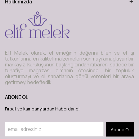
Hakkımızda
Elif Melek olarak, el emeğinin değerini bilen ve el işi
tutkunlarına en kaliteli malzemeleri sunmayı amaçlayan bir
markayız. Kuruluşunun başlangıcından itibaren, sadece bir
tuhafiye mağazası olmanın ötesinde, bir topluluk
oluşturmayı ve el sanatlarına gönül verenleri bir araya
getirmeyi hedefledik.
ABONE OL
Fırsat ve kampanylardan Haberdar ol.
Abone Ol