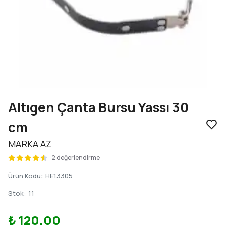
Altıgen Çanta Bursu Yassı 30
cm
MARKA AZ
2 değerlendirme
Ürün Kodu
:
HE13305
Stok
:
11
₺ 120.00