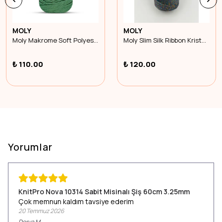
MOLY
MOLY
Moly Makrome Soft Polyester-4234
Moly Slim Silk Ribbon Kristal 1279
₺ 110.00
₺ 120.00
Yorumlar
KnitPro Nova 10314 Sabit Misinalı Şiş 60cm 3.25mm
Çok memnun kaldım tavsiye ederim
20 Temmuz 2026
Derya
M.