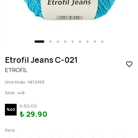
Etrofil Jeans C-021
ETROFİL
Ürün Kodu
:
HE12993
Stok
:
448
₺ 50.00
%
40
₺ 29.90
Renk