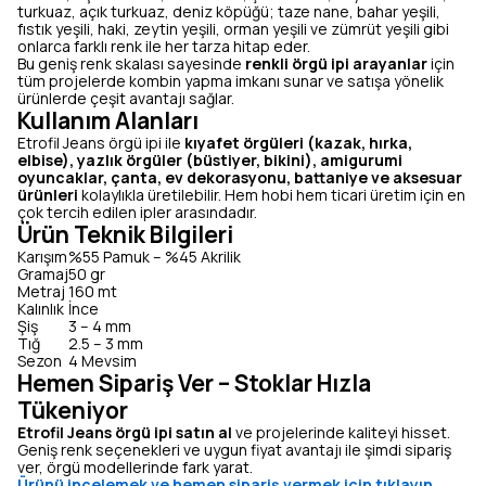
turkuaz, açık turkuaz, deniz köpüğü; taze nane, bahar yeşili,
fıstık yeşili, haki, zeytin yeşili, orman yeşili ve zümrüt yeşili gibi
onlarca farklı renk ile her tarza hitap eder.
Bu geniş renk skalası sayesinde
renkli örgü ipi arayanlar
için
tüm projelerde kombin yapma imkanı sunar ve satışa yönelik
ürünlerde çeşit avantajı sağlar.
Kullanım Alanları
Etrofil Jeans örgü ipi ile
kıyafet örgüleri (kazak, hırka,
elbise), yazlık örgüler (büstiyer, bikini), amigurumi
oyuncaklar, çanta, ev dekorasyonu, battaniye ve aksesuar
ürünleri
kolaylıkla üretilebilir. Hem hobi hem ticari üretim için en
çok tercih edilen ipler arasındadır.
Ürün Teknik Bilgileri
Karışım
%55 Pamuk – %45 Akrilik
Gramaj
50 gr
Metraj
160 mt
Kalınlık
İnce
Şiş
3 – 4 mm
Tığ
2.5 – 3 mm
Sezon
4 Mevsim
Hemen Sipariş Ver – Stoklar Hızla
Tükeniyor
Etrofil Jeans örgü ipi satın al
ve projelerinde kaliteyi hisset.
Geniş renk seçenekleri ve uygun fiyat avantajı ile şimdi sipariş
ver, örgü modellerinde fark yarat.
Ürünü incelemek ve hemen sipariş vermek için tıklayın