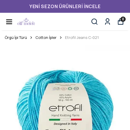
YENI SEZON ÜRÜNLERI İNCELE
0
Örgü İpi Türü
Cotton İpler
Etrofil Jeans C-021