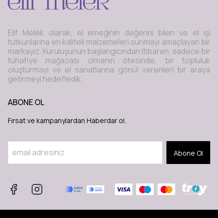
Elif Melek olarak, el emeğinin değerini bilen ve el işi
tutkunlarına en kaliteli malzemeleri sunmayı amaçlayan bir
markayız. Kuruluşunun başlangıcından itibaren, sadece bir
tuhafiye mağazası olmanın ötesinde, bir topluluk
oluşturmayı ve el sanatlarına gönül verenleri bir araya
getirmeyi hedefledik.
ABONE OL
Fırsat ve kampanylardan Haberdar ol.
Abone Ol