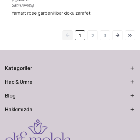
Satın Alınmış
Yarnart rose gardenKibar doku zarafet
1
2
3
Kategoriler
Hac & Umre
Blog
Hakkımızda