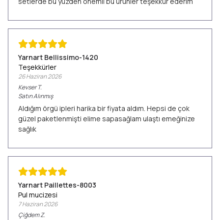
setlerde bu yüzden önemli bu ürünler teşekkür ederim
Yarnart Bellissimo-1420
Teşekkürler
26 Haziran 2026
Kevser
T.
Satın Alınmış
Aldığım örgü ipleri harika bir fiyata aldım. Hepsi de çok
güzel paketlenmişti elime sapasağlam ulaştı emeğinize
sağlık
Yarnart Paillettes-8003
Pul mucizesi
7 Haziran 2026
Çiğdem
Z.