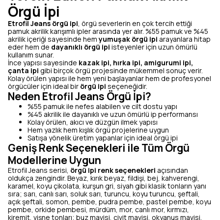
Örgü İpi
Etrofil Jeans örgü ipi
, örgü severlerin en çok tercih ettiği
pamuk akrilik karışımlı ipler arasında yer alır. %55 pamuk ve %45
akrilik içeriği sayesinde hem
yumuşak örgü ipi
arayanlara hitap
eder hem de
dayanıklı örgü ipi
isteyenler için uzun ömürlü
kullanım sunar.
İnce yapısı sayesinde
kazak ipi, hırka ipi, amigurumi ipi,
çanta ipi
gibi birçok örgü projesinde mükemmel sonuç verir.
Kolay örülen yapısı ile hem yeni başlayanlar hem de profesyonel
örgücüler için ideal bir
örgü ipi
seçeneğidir.
Neden Etrofil Jeans Örgü İpi?
%55 pamuk ile nefes alabilen ve cilt dostu yapı
%45 akrilik ile dayanıklı ve uzun ömürlü ip performansı
Kolay örülen, akıcı ve düzgün ilmek yapısı
Hem yazlık hem kışlık örgü projelerine uygun
Satışa yönelik üretim yapanlar için ideal örgü ipi
Geniş Renk Seçenekleri ile Tüm Örgü
Modellerine Uygun
Etrofil Jeans serisi,
örgü ipi renk seçenekleri
açısından
oldukça zengindir. Beyaz, kırık beyaz, fildişi, bej, kahverengi,
karamel, koyu çikolata, kurşun gri, siyah gibi klasik tonların yanı
sıra; sarı, canlı sarı, soluk sarı, turuncu, koyu turuncu, şeftali,
açık şeftali, somon, pembe, pudra pembe, pastel pembe, koyu
pembe, orkide pembesi, mürdüm, mor, canlı mor, kırmızı,
kiremit, vişne tonları; buz mavisi, çivit mavisi, okyanus mavisi,