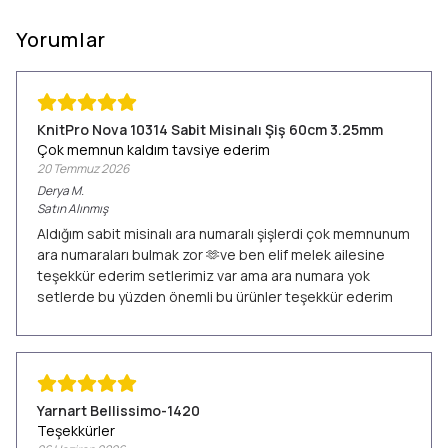
Yorumlar
KnitPro Nova 10314 Sabit Misinalı Şiş 60cm 3.25mm
Çok memnun kaldım tavsiye ederim
20 Temmuz 2026
Derya
M.
Satın Alınmış
Aldığım sabit misinalı ara numaralı şişlerdi çok memnunum
ara numaraları bulmak zor 🫶ve ben elif melek ailesine
teşekkür ederim setlerimiz var ama ara numara yok
setlerde bu yüzden önemli bu ürünler teşekkür ederim
Yarnart Bellissimo-1420
Teşekkürler