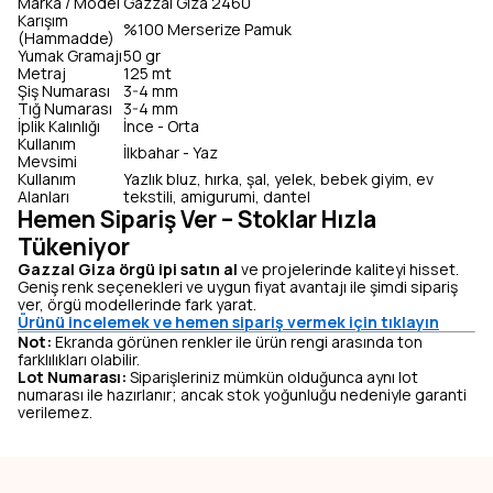
Marka / Model
Gazzal Giza 2460
Karışım
%100 Merserize Pamuk
(Hammadde)
Yumak Gramajı
50 gr
Metraj
125 mt
Şiş Numarası
3-4 mm
Tığ Numarası
3-4 mm
İplik Kalınlığı
İnce - Orta
Kullanım
İlkbahar - Yaz
Mevsimi
Kullanım
Yazlık bluz, hırka, şal, yelek, bebek giyim, ev
Alanları
tekstili, amigurumi, dantel
Hemen Sipariş Ver – Stoklar Hızla
Tükeniyor
Gazzal Giza örgü ipi satın al
ve projelerinde kaliteyi hisset.
Geniş renk seçenekleri ve uygun fiyat avantajı ile şimdi sipariş
ver, örgü modellerinde fark yarat.
Ürünü incelemek ve hemen sipariş vermek için tıklayın
Not:
Ekranda görünen renkler ile ürün rengi arasında ton
farklılıkları olabilir.
Lot Numarası:
Siparişleriniz mümkün olduğunca aynı lot
numarası ile hazırlanır; ancak stok yoğunluğu nedeniyle garanti
verilemez.