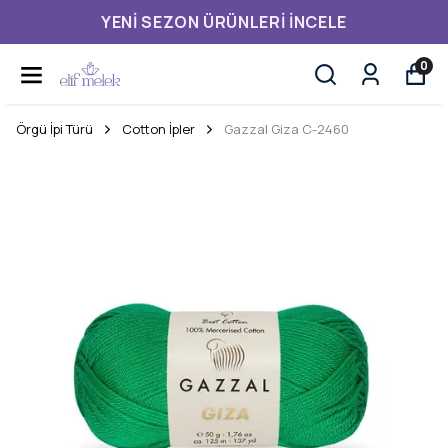
YENI SEZON ÜRÜNLERI İNCELE
0
Örgü İpi Türü
Cotton İpler
Gazzal Giza C-2460