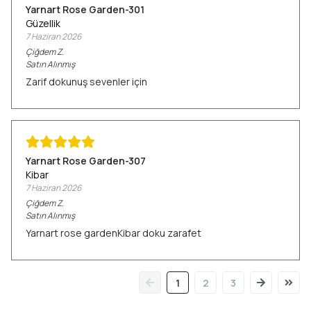
Yarnart Rose Garden-301
Güzellik
7 Haziran 2026
Çiğdem
Z.
Satın Alınmış
Zarif dokunuş sevenler için
Yarnart Rose Garden-307
Kibar
7 Haziran 2026
Çiğdem
Z.
Satın Alınmış
Yarnart rose gardenKibar doku zarafet
1
2
3