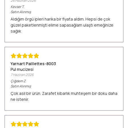
26 Haziran 2026
Kevser
T.
Satın Alınmış
Aldığım örgü ipleri harika bir fiyata aldım. Hepsi de çok
güzel paketlenmişti elime sapasağlam ulaştı emeğinize
sağlık
Yarnart Paillettes-8003
Pul mucizesi
7 Haziran 2026
Çiğdem
Z.
Satın Alınmış
Çok asil bir ürün. Zarafet kibarlık muhteşem bir doku daha
ne istenir.