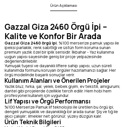
Ürün Açıklaması
Gazzal Giza 2460 Örgü İpi –
Kalite ve Konfor Bir Arada
Gazzal Giza 2460 örgü ipi
, %100 merserize pamuk yapısı ile
ipeksi parlaklık, renk sabitliği ve üstün form koruma sunan
premium yazlık özel bir iplik serisidir. İlkbahar - Yaz kullanıma
uygun yapısı sayesinde geniş bir proje yelpazesinde
değerlendirilebilir.
Yumuşak tuşesi ve dayanıklı liflere sahip yapısı, uzun süreli
kullanımda formunu koruyan örgüler hazırlamanızı sağlar. Her
örgü modelinde başarılı sonuçlar verir.
Kullanım Alanları ve Önerilen Projeler
Yazlık bluz, hırka, şal, yelek, bebek giyim, ev tekstili, amigurumi,
dantel gibi projelerde özellikle tercih edilir. Hem hobi hem
profesyonel kullanım için uygundur.
Lif Yapısı ve Örgü Performansı
%100 Merserize Pamuk lif teknolojisi ile üretilen bu örgü ipi,
dengeli yumuşaklık ve dayanıklılığı bir arada sunar. Şiş ve tığ ile
akıcı çalışılır; ilmekler net görünür, yüzey düzgün kalır.
Ürün Teknik Bilgileri