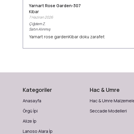
Yarnart Rose Garden-307
Kibar
7 Haziran 2026
Çiğdem
Z.
Satın Alınmış
Yarnart rose gardenKibar doku zarafet
Kategoriler
Hac & Umre
Anasayfa
Hac & Umre Malzemele
Örgü İpi
Seccade Modelleri
Alize İp
Lanoso Alara İp