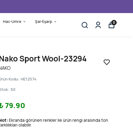
Hac-Umre
Şal-Eşarp
0
Nako Sport Wool-23294
NAKO
Ürün Kodu
:
HE12574
Stok
:
50
₺ 79.90
Not:
Ekranda görünen renkler ile ürün rengi arasında ton
farklılıkları olabilir.