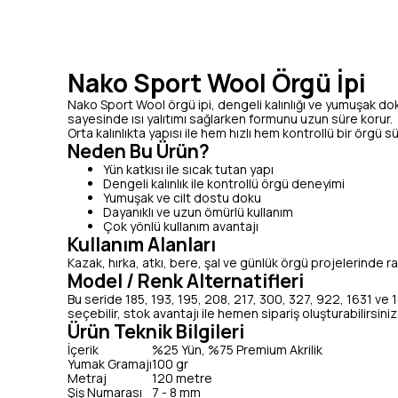
Nako Sport Wool Örgü İpi
Nako Sport Wool örgü ipi, dengeli kalınlığı ve yumuşak doku
sayesinde ısı yalıtımı sağlarken formunu uzun süre korur.
Orta kalınlıkta yapısı ile hem hızlı hem kontrollü bir örgü
Neden Bu Ürün?
Yün katkısı ile sıcak tutan yapı
Dengeli kalınlık ile kontrollü örgü deneyimi
Yumuşak ve cilt dostu doku
Dayanıklı ve uzun ömürlü kullanım
Çok yönlü kullanım avantajı
Kullanım Alanları
Kazak, hırka, atkı, bere, şal ve günlük örgü projelerinde ra
Model / Renk Alternatifleri
Bu seride 185, 193, 195, 208, 217, 300, 327, 922, 1631 ve
seçebilir, stok avantajı ile hemen sipariş oluşturabilirsiniz
Ürün Teknik Bilgileri
İçerik
%25 Yün, %75 Premium Akrilik
Yumak Gramajı
100 gr
Metraj
120 metre
Şiş Numarası
7 - 8 mm