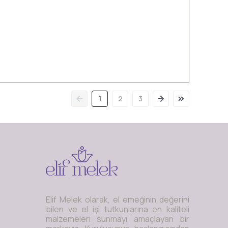
1
2
3
Elif Melek olarak, el emeğinin değerini
bilen ve el işi tutkunlarına en kaliteli
malzemeleri sunmayı amaçlayan bir