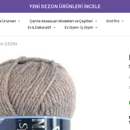
YENI SEZON ÜRÜNLERI İNCELE
i Ürünleri
Çanta Aksesuarı Modelleri ve Çeşitleri
Knit Pro
Ev & Dekoratif
Ev Giyim- İç Giyim
ol-23294