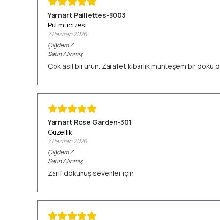
Yarnart Paillettes-8003
Pul mucizesi
7 Haziran 2026
Çiğdem
Z.
Satın Alınmış
Çok asil bir ürün. Zarafet kibarlık muhteşem bir doku d
Yarnart Rose Garden-301
Güzellik
7 Haziran 2026
Çiğdem
Z.
Satın Alınmış
Zarif dokunuş sevenler için