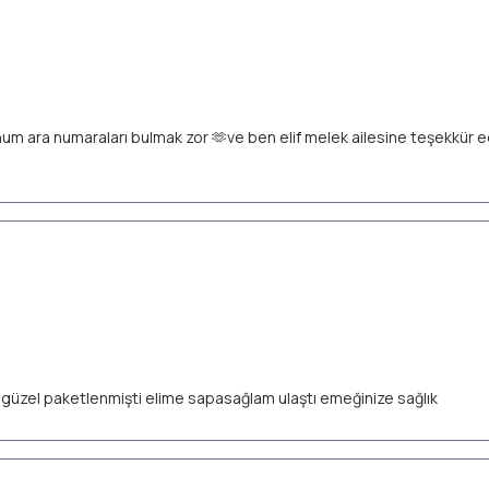
unum ara numaraları bulmak zor 🫶ve ben elif melek ailesine teşekkür
ok güzel paketlenmişti elime sapasağlam ulaştı emeğinize sağlık