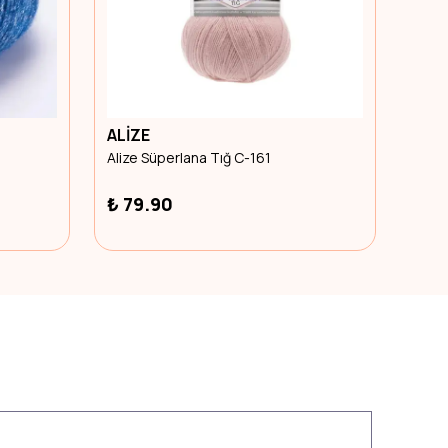
ALİZE
ETR
Alize Süperlana Tığ C-161
Etrof
%
38
₺ 79.90