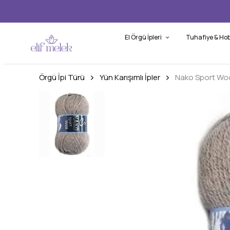
El Örgü İpleri
Tuhafiye & Hob
Örgü İpi Türü
Yün Karışımlı İpler
Nako Sport Wo