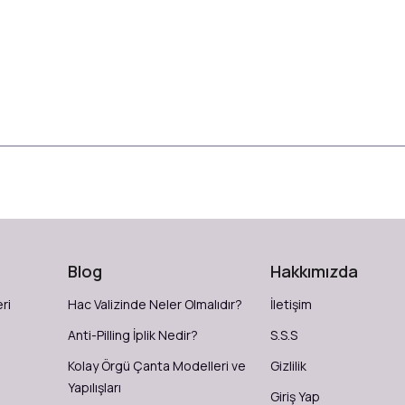
Blog
Hakkımızda
ri
Hac Valizinde Neler Olmalıdır?
İletişim
Anti-Pilling İplik Nedir?
S.S.S
Kolay Örgü Çanta Modelleri ve
Gizlilik
Yapılışları
Giriş Yap