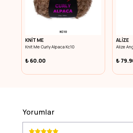
KNİT ME
ALİZE
Knit Me Curly Alpaca Kc10
Alize An
₺ 60.00
₺ 79.9
Yorumlar