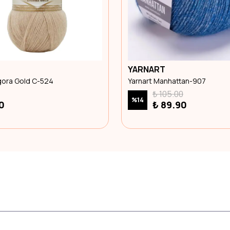
YARNART
gora Gold C-524
Yarnart Manhattan-907
₺ 105.00
%
14
0
₺ 89.90