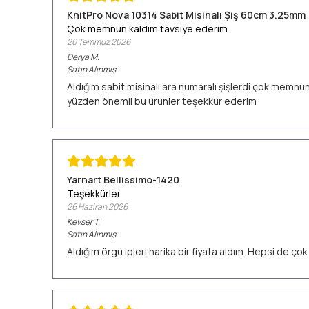
KnitPro Nova 10314 Sabit Misinalı Şiş 60cm 3.25mm
Çok memnun kaldım tavsiye ederim
20 Temmuz 2026
Derya
M.
Satın Alınmış
Aldığım sabit misinalı ara numaralı şişlerdi çok memn
yüzden önemli bu ürünler teşekkür ederim
Yarnart Bellissimo-1420
Teşekkürler
26 Haziran 2026
Kevser
T.
Satın Alınmış
Aldığım örgü ipleri harika bir fiyata aldım. Hepsi de ç