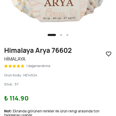
Himalaya Arya 76602
HİMALAYA
1 değerlendirme
Ürün Kodu
:
HE14524
Stok
:
37
₺ 114.90
Not:
Ekranda görünen renkler ile ürün rengi arasında ton
farklılıkları olabilir.