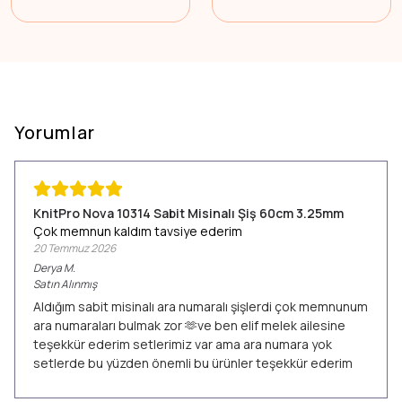
Yorumlar
KnitPro Nova 10314 Sabit Misinalı Şiş 60cm 3.25mm
Çok memnun kaldım tavsiye ederim
20 Temmuz 2026
Derya
M.
Satın Alınmış
Aldığım sabit misinalı ara numaralı şişlerdi çok memnunum
ara numaraları bulmak zor 🫶ve ben elif melek ailesine
teşekkür ederim setlerimiz var ama ara numara yok
setlerde bu yüzden önemli bu ürünler teşekkür ederim