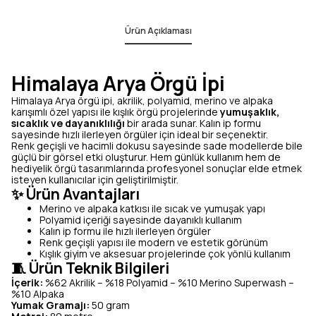
Ürün Açıklaması
Himalaya Arya Örgü İpi
Himalaya Arya örgü ipi, akrilik, polyamid, merino ve alpaka
karışımlı özel yapısı ile kışlık örgü projelerinde
yumuşaklık,
sıcaklık ve dayanıklılığı
bir arada sunar. Kalın ip formu
sayesinde hızlı ilerleyen örgüler için ideal bir seçenektir.
Renk geçişli ve hacimli dokusu sayesinde sade modellerde bile
güçlü bir görsel etki oluşturur. Hem günlük kullanım hem de
hediyelik örgü tasarımlarında profesyonel sonuçlar elde etmek
isteyen kullanıcılar için geliştirilmiştir.
✨ Ürün Avantajları
Merino ve alpaka katkısı ile sıcak ve yumuşak yapı
Polyamid içeriği sayesinde dayanıklı kullanım
Kalın ip formu ile hızlı ilerleyen örgüler
Renk geçişli yapısı ile modern ve estetik görünüm
Kışlık giyim ve aksesuar projelerinde çok yönlü kullanım
🧵 Ürün Teknik Bilgileri
İçerik:
%62 Akrilik – %18 Polyamid – %10 Merino Superwash –
%10 Alpaka
Yumak Gramajı:
50 gram