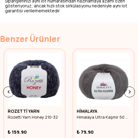
Siparişlerinizi aynı lot numarasından hazırlamaya azami özen
gösteriyoruz; ancak hızlı stok sirkülasyonu nedeniyle aynı lot
garantisi verilememektedir.
Benzer Ürünler
ROZETTİ YARN
HİMALAYA
Rozetti Yarn Honey 210-32
Himalaya Ultra Kaşmir 50 Gr 56825
₺ 159.90
₺ 79.90