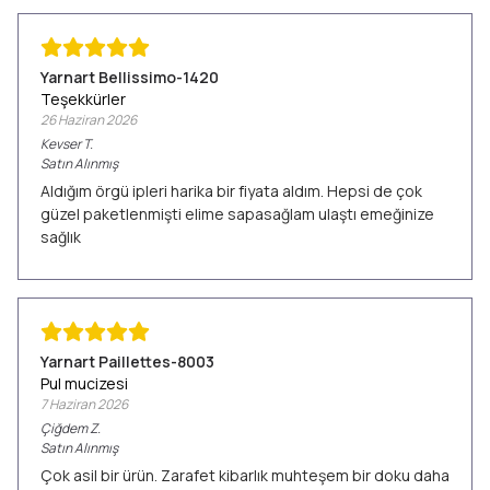
Yarnart Bellissimo-1420
Teşekkürler
26 Haziran 2026
Kevser
T.
Satın Alınmış
Aldığım örgü ipleri harika bir fiyata aldım. Hepsi de çok
güzel paketlenmişti elime sapasağlam ulaştı emeğinize
sağlık
Yarnart Paillettes-8003
Pul mucizesi
7 Haziran 2026
Çiğdem
Z.
Satın Alınmış
Çok asil bir ürün. Zarafet kibarlık muhteşem bir doku daha