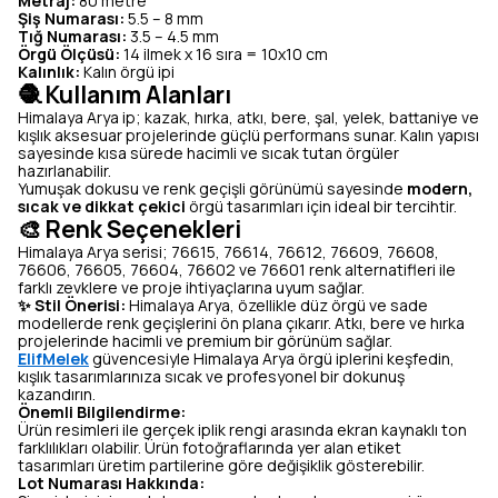
Metraj:
80 metre
Şiş Numarası:
5.5 – 8 mm
Tığ Numarası:
3.5 – 4.5 mm
Örgü Ölçüsü:
14 ilmek x 16 sıra = 10x10 cm
Kalınlık:
Kalın örgü ipi
🧶 Kullanım Alanları
Himalaya Arya ip; kazak, hırka, atkı, bere, şal, yelek, battaniye ve
kışlık aksesuar projelerinde güçlü performans sunar. Kalın yapısı
sayesinde kısa sürede hacimli ve sıcak tutan örgüler
hazırlanabilir.
Yumuşak dokusu ve renk geçişli görünümü sayesinde
modern,
sıcak ve dikkat çekici
örgü tasarımları için ideal bir tercihtir.
🎨 Renk Seçenekleri
Himalaya Arya serisi; 76615, 76614, 76612, 76609, 76608,
76606, 76605, 76604, 76602 ve 76601 renk alternatifleri ile
farklı zevklere ve proje ihtiyaçlarına uyum sağlar.
✨ Stil Önerisi:
Himalaya Arya, özellikle düz örgü ve sade
modellerde renk geçişlerini ön plana çıkarır. Atkı, bere ve hırka
projelerinde hacimli ve premium bir görünüm sağlar.
ElifMelek
güvencesiyle Himalaya Arya örgü iplerini keşfedin,
kışlık tasarımlarınıza sıcak ve profesyonel bir dokunuş
kazandırın.
Önemli Bilgilendirme:
Ürün resimleri ile gerçek iplik rengi arasında ekran kaynaklı ton
farklılıkları olabilir. Ürün fotoğraflarında yer alan etiket
tasarımları üretim partilerine göre değişiklik gösterebilir.
Lot Numarası Hakkında: