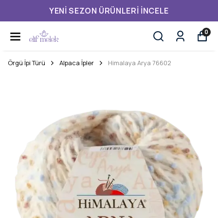
YENI SEZON ÜRÜNLERI İNCELE
0
Örgü İpi Türü
Alpaca İpler
Himalaya Arya 76602