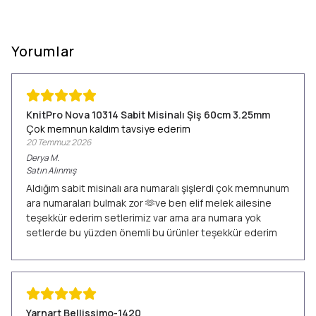
Yorumlar
KnitPro Nova 10314 Sabit Misinalı Şiş 60cm 3.25mm
Çok memnun kaldım tavsiye ederim
20 Temmuz 2026
Derya
M.
Satın Alınmış
Aldığım sabit misinalı ara numaralı şişlerdi çok memnunum
ara numaraları bulmak zor 🫶ve ben elif melek ailesine
teşekkür ederim setlerimiz var ama ara numara yok
setlerde bu yüzden önemli bu ürünler teşekkür ederim
Yarnart Bellissimo-1420