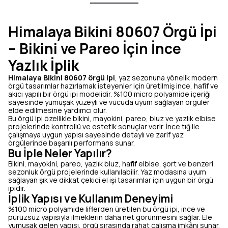
Himalaya Bikini 80607 Örgü İpi
– Bikini ve Pareo İçin İnce
Yazlık İplik
Himalaya Bikini 80607 örgü ipi
, yaz sezonuna yönelik modern
örgü tasarımlar hazırlamak isteyenler için üretilmiş ince, hafif ve
akıcı yapılı bir örgü ipi modelidir. %100 micro polyamide içeriği
sayesinde yumuşak yüzeyli ve vücuda uyum sağlayan örgüler
elde edilmesine yardımcı olur.
Bu örgü ipi özellikle bikini, mayokini, pareo, bluz ve yazlık elbise
projelerinde kontrollü ve estetik sonuçlar verir. İnce tığ ile
çalışmaya uygun yapısı sayesinde detaylı ve zarif yaz
örgülerinde başarılı performans sunar.
Bu İple Neler Yapılır?
Bikini, mayokini, pareo, yazlık bluz, hafif elbise, şort ve benzeri
sezonluk örgü projelerinde kullanılabilir. Yaz modasına uyum
sağlayan şık ve dikkat çekici el işi tasarımlar için uygun bir örgü
ipidir.
İplik Yapısı ve Kullanım Deneyimi
%100 micro polyamide liflerden üretilen bu örgü ipi, ince ve
pürüzsüz yapısıyla ilmeklerin daha net görünmesini sağlar. Ele
yumuşak gelen yapısı, örgü sırasında rahat çalışma imkânı sunar.