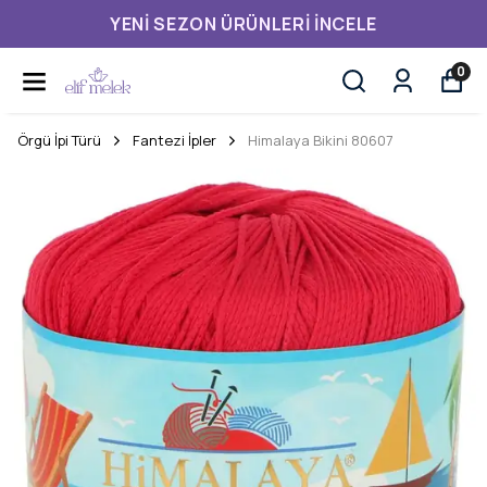
YENI SEZON ÜRÜNLERI İNCELE
0
Örgü İpi Türü
Fantezi İpler
Himalaya Bikini 80607