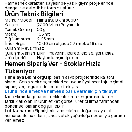
Hafif esnek karakteri sayesinde yazlık giyim projelerinde
dengeli ve estetik bir form oluşturur.
Ürün Teknik Bilgileri
Marka / Model
Himalaya Bikini 80607
Karışım
%100 Micro Polyamide
Yumak Gramajı
50 gr
Metraj
165 mt
Tığ Numarası
2,25 mm
İlmek Bilgisi
10x10 cm ölçüde 27 ilmek x 16 sıra
Kullanım Mevsimi
Yaz
Kullanım Alanları
Bikini, mayokini, pareo, elbise, şort, bluz
Ürün İçeriği
Naylon karışımı iplikler
Hemen Sipariş Ver – Stoklar Hızla
Tükeniyor
Himalaya Bikini örgü ipi satın al
ve projelerinde kaliteyi
hisset. Geniş renk seçenekleri ve uygun fiyat avantajı ile şimdi
sipariş ver, örgü modellerinde fark yarat.
Ürünü incelemek ve hemen sipariş vermek için tıklayın
Not:
Ekranda görünen renkler ile ürün rengi arasında ton
farklılıkları olabilir. Ürün etiket görseli üretici firma tarafından
dönemsel olarak değiştirilebilir.
Lot Numarası:
Siparişleriniz mümkün olduğunca aynı lot
numarası ile hazırlanır; ancak stok yoğunluğu nedeniyle garanti
verilemez.