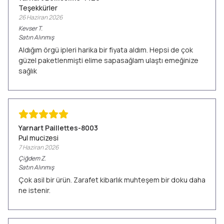
Teşekkürler
26 Haziran 2026
Kevser
T.
Satın Alınmış
Aldığım örgü ipleri harika bir fiyata aldım. Hepsi de çok
güzel paketlenmişti elime sapasağlam ulaştı emeğinize
sağlık
Yarnart Paillettes-8003
Pul mucizesi
7 Haziran 2026
Çiğdem
Z.
Satın Alınmış
Çok asil bir ürün. Zarafet kibarlık muhteşem bir doku daha
ne istenir.