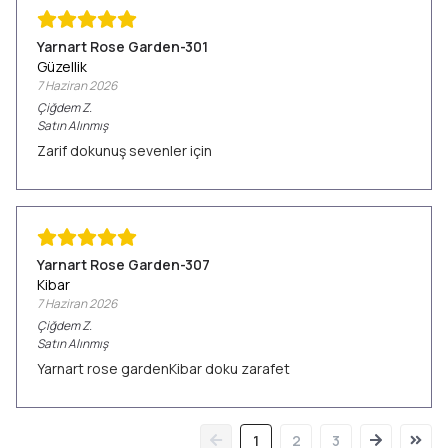
Yarnart Rose Garden-301
Güzellik
7 Haziran 2026
Çiğdem
Z.
Satın Alınmış
Zarif dokunuş sevenler için
Yarnart Rose Garden-307
Kibar
7 Haziran 2026
Çiğdem
Z.
Satın Alınmış
Yarnart rose gardenKibar doku zarafet
1
2
3