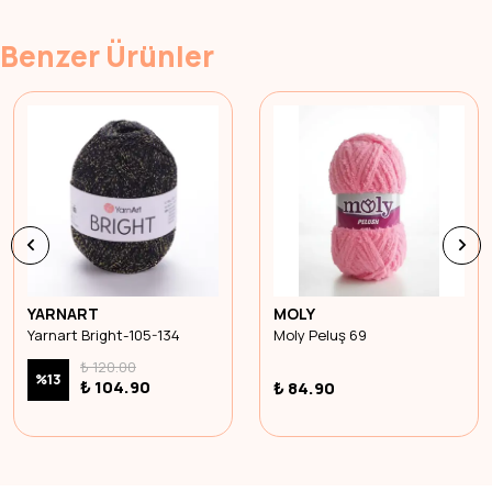
Benzer Ürünler
YARNART
MOLY
Yarnart Bright-105-134
Moly Peluş 69
₺ 120.00
%
13
₺ 104.90
₺ 84.90