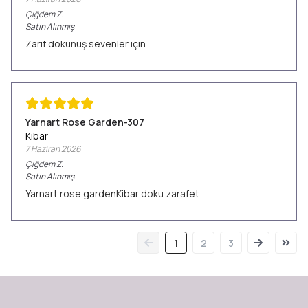
Çiğdem
Z.
Satın Alınmış
Zarif dokunuş sevenler için
Yarnart Rose Garden-307
Kibar
7 Haziran 2026
Çiğdem
Z.
Satın Alınmış
Yarnart rose gardenKibar doku zarafet
1
2
3