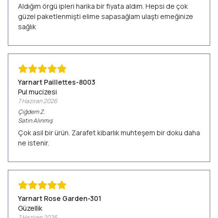
Aldığım örgü ipleri harika bir fiyata aldım. Hepsi de çok
güzel paketlenmişti elime sapasağlam ulaştı emeğinize
sağlık
Yarnart Paillettes-8003
Pul mucizesi
7 Haziran 2026
Çiğdem
Z.
Satın Alınmış
Çok asil bir ürün. Zarafet kibarlık muhteşem bir doku daha
ne istenir.
Yarnart Rose Garden-301
Güzellik
7 Haziran 2026