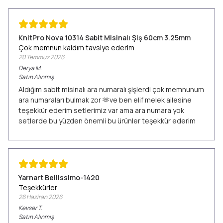
KnitPro Nova 10314 Sabit Misinalı Şiş 60cm 3.25mm
Çok memnun kaldım tavsiye ederim
20 Temmuz 2026
Derya
M.
Satın Alınmış
Aldığım sabit misinalı ara numaralı şişlerdi çok memnunum
ara numaraları bulmak zor 🫶ve ben elif melek ailesine
teşekkür ederim setlerimiz var ama ara numara yok
setlerde bu yüzden önemli bu ürünler teşekkür ederim
Yarnart Bellissimo-1420
Teşekkürler
26 Haziran 2026
Kevser
T.
Satın Alınmış