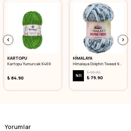
KARTOPU
HİMALAYA
Kartopu Yumurcak K469
Himalaya Dolphin Tweed 92007
₺ 90.00
%
11
₺ 79.90
₺ 84.90
Yorumlar