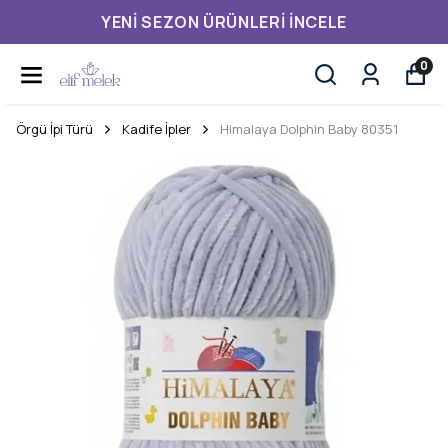
YENI SEZON ÜRÜNLERI İNCELE
0
Örgü İpi Türü
Kadife İpler
Himalaya Dolphin Baby 80351