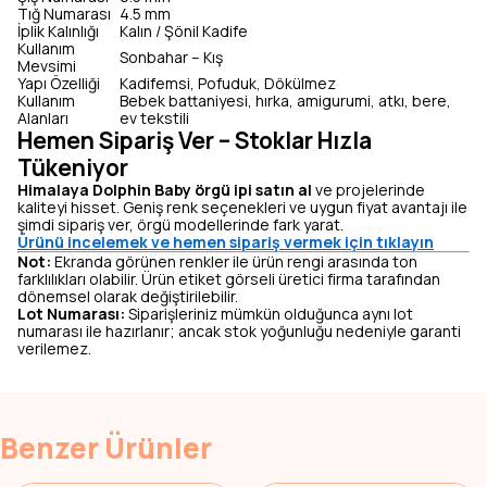
Tığ Numarası
4.5 mm
İplik Kalınlığı
Kalın / Şönil Kadife
Kullanım
Sonbahar – Kış
Mevsimi
Yapı Özelliği
Kadifemsi, Pofuduk, Dökülmez
Kullanım
Bebek battaniyesi, hırka, amigurumi, atkı, bere,
Alanları
ev tekstili
Hemen Sipariş Ver – Stoklar Hızla
Tükeniyor
Himalaya Dolphin Baby örgü ipi satın al
ve projelerinde
kaliteyi hisset. Geniş renk seçenekleri ve uygun fiyat avantajı ile
şimdi sipariş ver, örgü modellerinde fark yarat.
Ürünü incelemek ve hemen sipariş vermek için tıklayın
Not:
Ekranda görünen renkler ile ürün rengi arasında ton
farklılıkları olabilir. Ürün etiket görseli üretici firma tarafından
dönemsel olarak değiştirilebilir.
Lot Numarası:
Siparişleriniz mümkün olduğunca aynı lot
numarası ile hazırlanır; ancak stok yoğunluğu nedeniyle garanti
verilemez.
Benzer Ürünler