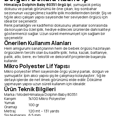
Himalaya Dolphin Baby 80351 örgü ipi
, yumuşacık pelüş
dokusu ve parlak görünümü ile öne çıkan, kış-sonbahar
sezonunun vazgeçilmez kadife iplik modellerinden biridir. Şiş ve
tığ ile akıcı çalışan yapısı sayesinde her seviyeden örgücü için
ideal bir seçenektir.
Renk parlaklığını ve kadifemsi dokusunu yıkamalar sonrasında
da koruyan bu özel iplik, hediye edilecek ürünlerde dahi kaliteyi
göstermenizi sağlar. Uzun süreli memnuniyet için sağlam bir
seçenektir.
Önerilen Kullanım Alanları
Hem amigurumi sanatçılarının hem de bebek örgüsü hazırlayan
örgücülerin tercihi olan bu kadife iplik; hırka, kazak, battaniye,
patik, atkı, bere, ev tekstili ve dekoratif projelerde başarıyla
kullanılır.
Mikro Polyester Lif Yapısı
Mikro polyester lifleri sayesinde örgü yüzeyi parlak, dolgun ve
yumuşaktır. İpin akıcı yapısı şiş ile çalışmayı kolaylaştırır; tığ ile
detaylı işlerde de net ilmek görünümü elde edilir. Dökülme
yapmayan yapısı uzun süreli kullanım için idealdir.
Ürün Teknik Bilgileri
Marka / Model
Himalaya Dolphin Baby 80351
Karışım
%100 Mikro Polyester
Yumak
100 gr
Gramajı
Metraj
120 mt – 131 yards
Şiş Numarası
6.5 mm