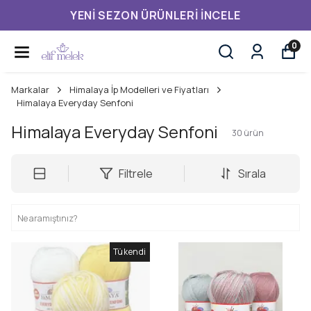
YENI SEZON ÜRÜNLERI İNCELE
0
Markalar
Himalaya İp Modelleri ve Fiyatları
Himalaya Everyday Senfoni
Himalaya Everyday Senfoni
30
ürün
Filtrele
Sırala
Tükendi