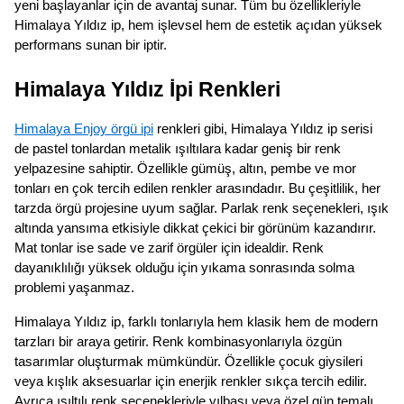
yeni başlayanlar için de avantaj sunar. Tüm bu özellikleriyle
Himalaya Yıldız ip, hem işlevsel hem de estetik açıdan yüksek
performans sunan bir iptir.
Himalaya Yıldız İpi Renkleri
Himalaya Enjoy örgü ipi
renkleri gibi, Himalaya Yıldız ip serisi
de pastel tonlardan metalik ışıltılara kadar geniş bir renk
yelpazesine sahiptir. Özellikle gümüş, altın, pembe ve mor
tonları en çok tercih edilen renkler arasındadır. Bu çeşitlilik, her
tarzda örgü projesine uyum sağlar. Parlak renk seçenekleri, ışık
altında yansıma etkisiyle dikkat çekici bir görünüm kazandırır.
Mat tonlar ise sade ve zarif örgüler için idealdir. Renk
dayanıklılığı yüksek olduğu için yıkama sonrasında solma
problemi yaşanmaz.
Himalaya Yıldız ip, farklı tonlarıyla hem klasik hem de modern
tarzları bir araya getirir. Renk kombinasyonlarıyla özgün
tasarımlar oluşturmak mümkündür. Özellikle çocuk giysileri
veya kışlık aksesuarlar için enerjik renkler sıkça tercih edilir.
Ayrıca ışıltılı renk seçenekleriyle yılbaşı veya özel gün temalı