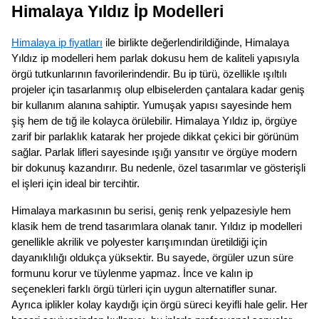
Himalaya Yıldız İp Modelleri
Himalaya ip fiyatları
ile birlikte değerlendirildiğinde, Himalaya
Yıldız ip modelleri hem parlak dokusu hem de kaliteli yapısıyla
örgü tutkunlarının favorilerindendir. Bu ip türü, özellikle ışıltılı
projeler için tasarlanmış olup elbiselerden çantalara kadar geniş
bir kullanım alanına sahiptir. Yumuşak yapısı sayesinde hem
şiş hem de tığ ile kolayca örülebilir. Himalaya Yıldız ip, örgüye
zarif bir parlaklık katarak her projede dikkat çekici bir görünüm
sağlar. Parlak lifleri sayesinde ışığı yansıtır ve örgüye modern
bir dokunuş kazandırır. Bu nedenle, özel tasarımlar ve gösterişli
el işleri için ideal bir tercihtir.
Himalaya markasının bu serisi, geniş renk yelpazesiyle hem
klasik hem de trend tasarımlara olanak tanır. Yıldız ip modelleri
genellikle akrilik ve polyester karışımından üretildiği için
dayanıklılığı oldukça yüksektir. Bu sayede, örgüler uzun süre
formunu korur ve tüylenme yapmaz. İnce ve kalın ip
seçenekleri farklı örgü türleri için uygun alternatifler sunar.
Ayrıca iplikler kolay kaydığı için örgü süreci keyifli hale gelir. Her