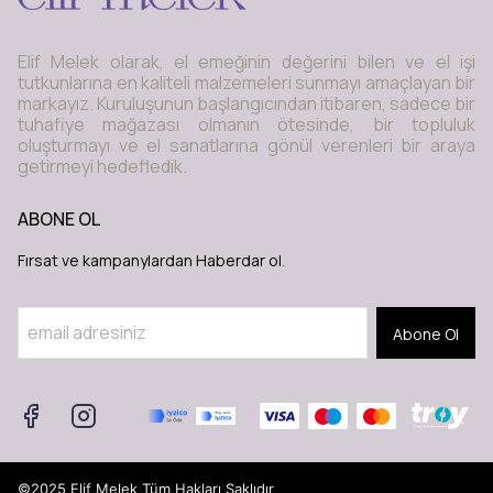
Elif Melek olarak, el emeğinin değerini bilen ve el işi
tutkunlarına en kaliteli malzemeleri sunmayı amaçlayan bir
markayız. Kuruluşunun başlangıcından itibaren, sadece bir
tuhafiye mağazası olmanın ötesinde, bir topluluk
oluşturmayı ve el sanatlarına gönül verenleri bir araya
getirmeyi hedefledik.
ABONE OL
Fırsat ve kampanylardan Haberdar ol.
Abone Ol
©2025 Elif Melek Tüm Hakları Saklıdır