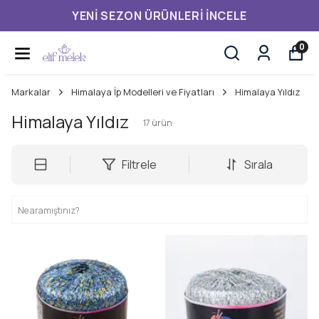
YENI SEZON ÜRÜNLERI İNCELE
0
Markalar
Himalaya İp Modelleri ve Fiyatları
Himalaya Yıldız
Himalaya Yıldız
17
ürün
Filtrele
Sırala