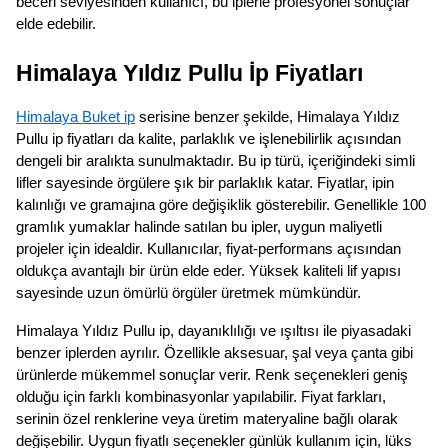
beceri seviyesinden kullanıcı, bu iplerle profesyonel sonuçlar
elde edebilir.
Himalaya Yıldız Pullu İp Fiyatları
Himalaya Buket ip
serisine benzer şekilde, Himalaya Yıldız
Pullu ip fiyatları da kalite, parlaklık ve işlenebilirlik açısından
dengeli bir aralıkta sunulmaktadır. Bu ip türü, içeriğindeki simli
lifler sayesinde örgülere şık bir parlaklık katar. Fiyatlar, ipin
kalınlığı ve gramajına göre değişiklik gösterebilir. Genellikle 100
gramlık yumaklar halinde satılan bu ipler, uygun maliyetli
projeler için idealdir. Kullanıcılar, fiyat-performans açısından
oldukça avantajlı bir ürün elde eder. Yüksek kaliteli lif yapısı
sayesinde uzun ömürlü örgüler üretmek mümkündür.
Himalaya Yıldız Pullu ip, dayanıklılığı ve ışıltısı ile piyasadaki
benzer iplerden ayrılır. Özellikle aksesuar, şal veya çanta gibi
ürünlerde mükemmel sonuçlar verir. Renk seçenekleri geniş
olduğu için farklı kombinasyonlar yapılabilir. Fiyat farkları,
serinin özel renklerine veya üretim materyaline bağlı olarak
değişebilir. Uygun fiyatlı seçenekler günlük kullanım için, lüks