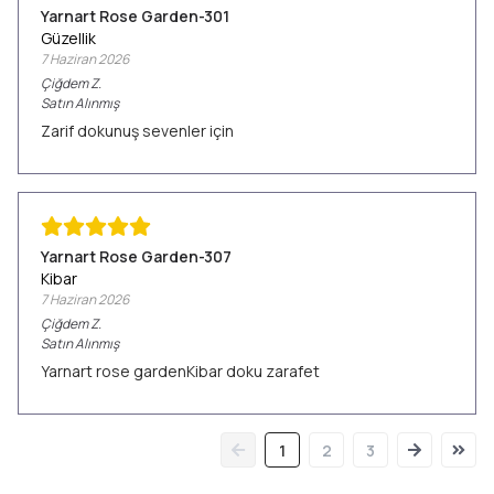
Yarnart Rose Garden-301
Güzellik
7 Haziran 2026
Çiğdem
Z.
Satın Alınmış
Zarif dokunuş sevenler için
Yarnart Rose Garden-307
Kibar
7 Haziran 2026
Çiğdem
Z.
Satın Alınmış
Yarnart rose gardenKibar doku zarafet
1
2
3