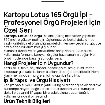
Kartopu Lotus 165 Örgü İpi –
Profesyonel Örgü Projeleri İçin
Özel Seri
Kartopu Lotus 165 örgü ipi
, anti-pilling microfiber yapısı ile
350 metre yüksek metrajlı, tüylenmez ve ipeksi dokulu ince
yazlık kaliteli bir el örgü ipliği modelidir. Her seviyedeki örgücüye
hitap eden kullanım kolaylığı sunar.
Yumuşak tuşesi ve dayanıklı liflere sahip yapısı, uzun süreli
kullanımda formunu koruyan örgüler hazırlamanızı sağlar. Her
örgü modelinde başarılı sonuçlar verir.
Hangi Projeler İçin Uygundur?
Yazlık bluz, hırka, şal, dantel, bebek giyim, amigurumi, motif,
aksesuar gibi farklı kullanım alanlarında değerlendirilebilir. Hem
klasik hem modern projeler için uygun bir tercihtir.
İplik Yapısı ve Örgü Hissiyatı
Karışım yapısı %100 Akrilik (Anti-Pilling Microfiber) şeklindedir ve
bu kompozisyon, ipliğe karakteristik tuşesini verir. Yumuşak
doku ile dayanıklı lif yapısı bir arada bulunur; uzun ömürlü
kullanım için ideal bir seçimdir.
Ürün Teknik Bilgileri