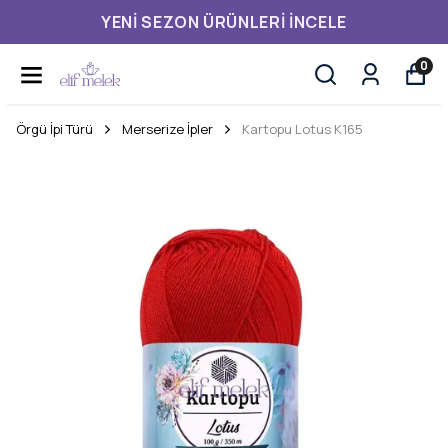
YENI SEZON ÜRÜNLERI İNCELE
0
Örgü İpi Türü
Merserize İpler
Kartopu Lotus K165