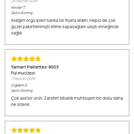
26 Haziran 2026
Kevser
T.
Satın Alınmış
Aldığım örgü ipleri harika bir fiyata aldım. Hepsi de çok
güzel paketlenmişti elime sapasağlam ulaştı emeğinize
sağlık
Yarnart Paillettes-8003
Pul mucizesi
7 Haziran 2026
Çiğdem
Z.
Satın Alınmış
Çok asil bir ürün. Zarafet kibarlık muhteşem bir doku daha
ne istenir.