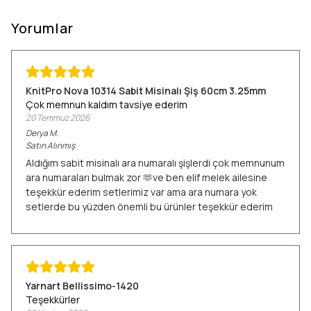
Yorumlar
KnitPro Nova 10314 Sabit Misinalı Şiş 60cm 3.25mm
Çok memnun kaldım tavsiye ederim
20 Temmuz 2026
Derya
M.
Satın Alınmış
Aldığım sabit misinalı ara numaralı şişlerdi çok memnunum
ara numaraları bulmak zor 🫶ve ben elif melek ailesine
teşekkür ederim setlerimiz var ama ara numara yok
setlerde bu yüzden önemli bu ürünler teşekkür ederim
Yarnart Bellissimo-1420
Teşekkürler