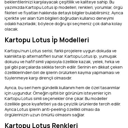
beklentilerinizi karşılayacak çeşitlilik ve kaliteye sahip. Bu
yazımızda Kartopu Lotus ip modelleri, renkleri, yorumlar, örgü
fikirleri ve fiyatları hakkında detaylı bilgiler bulabilirsiniz. Ayrıca
içerikte yer alan tüm bilgileri doğrudan kullanıcı deneyimi
odaklı hazırladık; böylece doğru ipi seçmeniz çok daha kolay
olacak.
Kartopu Lotus İp Modelleri
Kartopu’nun Lotus serisi, farklı projelere uygun dokuda ve
kalınlıkta ip alternatifleri sunar. Kartopu Lotus ip, yumuşak
dokusu ve hafif simli yapısıyla özellikle kazak, yelek, hırka ve
şal gibi parçalarda sıklıkla tercih edilir. Serinin en dikkat çeken
özelliklerinden biri de iplerin örülürken kayma yapmaması ve
tüylenmeye karşı dirençli olmasıdır.
Ayrıca, bu seri hem gündelik kullanım hem de özel tasarımlar
için uygundur. Örneğin ışıltılı bir görünüm isteyenler için
Kartopu Lotus simli seçenekler öne çıkar. Bu modeller
özellikle gece kıyafetleri ya da çeyizlik ürünlerde tercih edilir.
Ayrıca Lotus iplerin anti-peeling özellikli olması da
örgülerinizin uzun ömürlü olmasını sağlar.
Kartopu Lotus Renkleri