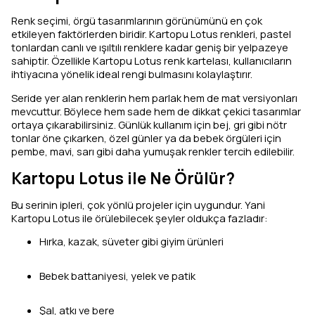
Renk seçimi, örgü tasarımlarının görünümünü en çok
etkileyen faktörlerden biridir. Kartopu Lotus renkleri, pastel
tonlardan canlı ve ışıltılı renklere kadar geniş bir yelpazeye
sahiptir. Özellikle Kartopu Lotus renk kartelası, kullanıcıların
ihtiyacına yönelik ideal rengi bulmasını kolaylaştırır.
Seride yer alan renklerin hem parlak hem de mat versiyonları
mevcuttur. Böylece hem sade hem de dikkat çekici tasarımlar
ortaya çıkarabilirsiniz. Günlük kullanım için bej, gri gibi nötr
tonlar öne çıkarken, özel günler ya da bebek örgüleri için
pembe, mavi, sarı gibi daha yumuşak renkler tercih edilebilir.
Kartopu Lotus ile Ne Örülür?
Bu serinin ipleri, çok yönlü projeler için uygundur. Yani
Kartopu Lotus ile örülebilecek şeyler oldukça fazladır:
Hırka, kazak, süveter gibi giyim ürünleri
Bebek battaniyesi, yelek ve patik
Şal, atkı ve bere