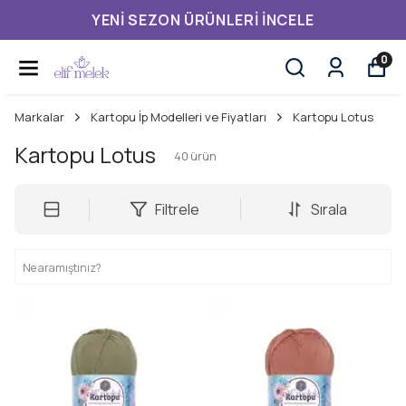
YENI SEZON ÜRÜNLERI İNCELE
0
Markalar
Kartopu İp Modelleri ve Fiyatları
Kartopu Lotus
Kartopu Lotus
40
ürün
Filtrele
Sırala