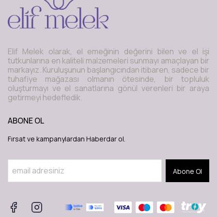
Elif Melek olarak, el emeğinin değerini bilen ve el işi
tutkunlarına en kaliteli malzemeleri sunmayı amaçlayan bir
markayız. Kuruluşunun başlangıcından itibaren, sadece bir
tuhafiye mağazası olmanın ötesinde, bir topluluk
oluşturmayı ve el sanatlarına gönül verenleri bir araya
getirmeyi hedefledik.
ABONE OL
Fırsat ve kampanylardan Haberdar ol.
Abone Ol