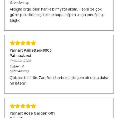
Satın Alınmış
Aldığım örgü ipleri harika bir fiyata aldım. Hepsi de çok
güzel paketlenmişti elime sapasağlam ulaştı emeğinize
sağlık
Yarnart Paillettes-8003
Pul mucizesi
7 Haziran 2026
Çiğdem
Z.
Satın Alınmış
Çok asil bir ürün. Zarafet kibarlık muhteşem bir doku daha
ne istenir.
Yarnart Rose Garden-301