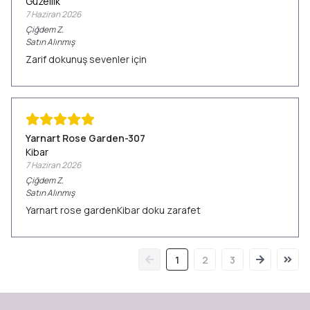
Güzellik
7 Haziran 2026
Çiğdem
Z.
Satın Alınmış
Zarif dokunuş sevenler için
Yarnart Rose Garden-307
Kibar
7 Haziran 2026
Çiğdem
Z.
Satın Alınmış
Yarnart rose gardenKibar doku zarafet
1
2
3