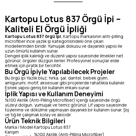
Kartopu Lotus 837 Örgü İpi –
Kaliteli El Örgü İpliği
Kartopu Lotus 837 örgü ipi
, Kartopu markasının anti-pilling
microfiber ince yazlık ip kategorisindeki öne çıkan
modellerinden biridir. Yumuşak dokusu ve dayanıklı yapısı ile
uzun ömürlü kullanım sunar.
Dengeli iplik kalınlığı ve düzenli yapısı sayesinde ilmekler net
görünür, örgüler düzgün ilerler. Profesyonel sonuçlar elde
etmek için pratik bir tercihtir.
Bu Örgü İpiyle Yapılabilecek Projeler
Bu örgü ipi Yazlık bluz, hırka, şal, dantel, bebek giyim,
amigurumi, motif, aksesuar gibi projelerde rahatlıkla kullanılır.
Esnek yapısı geniş bir kullanım imkanı sunar.
İplik Yapısı ve Kullanım Deneyimi
%100 Akrilik (Anti-Pilling Microfiber) içeriği sayesinde örgü
yüzeyi dolgun, yumuşak ve temiz görünür. Lif yapısı sayesinde
tüylenme ve dökülme yapmayan dayanıklı bir kullanım sunar. Şiş
ve tığ ile çalışmak kolay ve akıcıdır.
Ürün Teknik Bilgileri
Marka / Model
Kartopu Lotus 837
Karışım
%100 Akrilik (Anti-Pilling Microfiber)