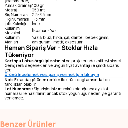
(Hammadde)
Yumak Gramajı
100 gr
Metraj
350 mt
Şiş Numarası
2.5-3.5 mm
Tığ Numarası
1-3 mm
İplik Kalınlığı
İnce
Kullanım
İlkbahar - Yaz
Mevsimi
Kullanım
Yazlık bluz, hırka, şal, dantel, bebek giyim,
Alanları
amigurumi, motif, aksesuar
Hemen Sipariş Ver – Stoklar Hızla
Tükeniyor
Kartopu Lotus örgü ipi satın al
ve projelerinde kaliteyi hisset.
Geniş renk seçenekleri ve uygun fiyat avantajı ile şimdi sipariş
ver.
Ürünü incelemek ve sipariş vermek için tıklayın
Not:
Ekranda görünen renkler ile ürün rengi arasında ton
farklılıkları olabilir.
Lot Numarası:
Siparişleriniz mümkün olduğunca aynı lot
numarası ile hazırlanır; ancak stok yoğunluğu nedeniyle garanti
verilemez.
Benzer Ürünler