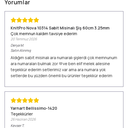
Yorumlar
KnitPro Nova 10314 Sabit Misinalı Şiş 60cm 3.25mm
Çok memnun kaldım tavsiye ederim
20 Temmuz 2026
Derya
M.
Satın Alınmış
Aldığım sabit misinalı ara numaralı şişlerdi çok memnunum
ara numaraları bulmak zor 🫶ve ben elif melek ailesine
teşekkür ederim setlerimiz var ama ara numara yok
setlerde bu yüzden önemli bu ürünler teşekkür ederim
Yarnart Bellissimo-1420
Teşekkürler
26 Haziran 2026
Kevser
T.