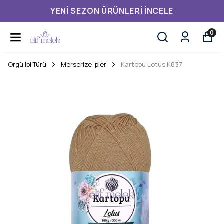
YENI SEZON ÜRÜNLERI İNCELE
0
Örgü İpi Türü
Merserize İpler
Kartopu Lotus K837