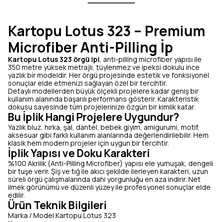
Kartopu Lotus 323 – Premium
Microfiber Anti-Pilling İp
Kartopu Lotus 323 örgü ipi
, anti-pilling microfiber yapısı ile
350 metre yüksek metrajlı, tüylenmez ve ipeksi dokulu ince
yazlık bir modeldir. Her örgü projesinde estetik ve fonksiyonel
sonuçlar elde etmenizi sağlayan özel bir tercihtir.
Detaylı modellerden büyük ölçekli projelere kadar geniş bir
kullanım alanında başarılı performans gösterir. Karakteristik
dokusu sayesinde tüm projelerinize özgün bir kimlik katar.
Bu İplik Hangi Projelere Uygundur?
Yazlık bluz, hırka, şal, dantel, bebek giyim, amigurumi, motif,
aksesuar gibi farklı kullanım alanlarında değerlendirilebilir. Hem
klasik hem modern projeler için uygun bir tercihtir.
İplik Yapısı ve Doku Karakteri
%100 Akrilik (Anti-Pilling Microfiber) yapısı ele yumuşak, dengeli
bir tuşe verir. Şiş ve tığ ile akıcı şekilde ilerleyen karakteri, uzun
süreli örgü çalışmalarında dahi yorgunluğu en aza indirir. Net
ilmek görünümü ve düzenli yüzey ile profesyonel sonuçlar elde
edilir.
Ürün Teknik Bilgileri
Marka / Model
Kartopu Lotus 323