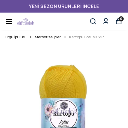
YENI SEZON ÜRÜNLERI İNCELE
0
Örgü İpi Türü
Merserize İpler
Kartopu Lotus K323