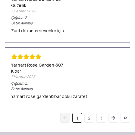
Güzellik
7 Haziran 2026
Çiğdem
Z.
Satın Alınmış
Zarif dokunuş sevenler için
Yarnart Rose Garden-307
Kibar
7 Haziran 2026
Çiğdem
Z.
Satın Alınmış
Yarnart rose gardenKibar doku zarafet
1
2
3