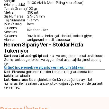
Karışım
%100 Akrilik (Anti-Pilling Microfiber)
(Hammadde)
Yumak Gramajı
100 gr
Metraj
350 mt
Şiş Numarası
2.5-3.5 mm
Tığ Numarası
1-3 mm
İplik Kalınlığı
İnce
Kullanım
İlkbahar - Yaz
Mevsimi
Kullanım
Yazlık bluz, hırka, şal, dantel, bebek giyim,
Alanları
amigurumi, motif, aksesuar
Hemen Sipariş Ver – Stoklar Hızla
Tükeniyor
Kartopu Lotus örgü ipi satın al
ve projelerinde kaliteyi hisset.
Geniş renk seçenekleri ve uygun fiyat avantajı ile şimdi sipariş
ver.
Ürünü incelemek ve sipariş vermek için tıklayın
Not:
Ekranda görünen renkler ile ürün rengi arasında ton
farklılıkları olabilir.
Lot Numarası:
Siparişleriniz mümkün olduğunca aynı lot
numarası ile hazırlanır; ancak stok yoğunluğu nedeniyle garanti
verilemez.