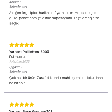
Kevser
T.
Satın Alınmış
Aldığım örgü ipleri harika bir fiyata aldım. Hepsi de çok
güzel paketlenmişti elime sapasağlam ulaştı emeğinize
sağlık
Yarnart Paillettes-8003
Pul mucizesi
7 Haziran 2026
Çiğdem
Z.
Satın Alınmış
Çok asil bir ürün. Zarafet kibarlık muhteşem bir doku daha
ne istenir.
Yarnart Rose Garden-301