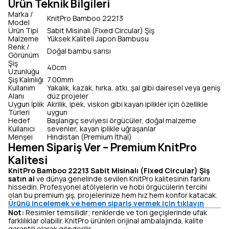
Ürün Teknik Bilgileri
Marka /
KnitPro Bamboo 22213
Model
Ürün Tipi
Sabit Misinalı (Fixed Circular) Şiş
Malzeme
Yüksek Kaliteli Japon Bambusu
Renk /
Doğal bambu sarısı
Görünüm
Şiş
40cm
Uzunluğu
Şiş Kalınlığı
7.00mm
Kullanım
Yakalık, kazak, hırka, atkı, şal gibi dairesel veya geniş
Alanı
düz projeler
Uygun İplik
Akrilik, ipek, viskon gibi kayan iplikler için özellikle
Türleri
uygun
Hedef
Başlangıç seviyesi örgücüler, doğal malzeme
Kullanıcı
sevenler, kayan iplikle uğraşanlar
Menşei
Hindistan (Premium İthal)
Hemen Sipariş Ver – Premium KnitPro
Kalitesi
KnitPro Bamboo 22213 Sabit Misinalı (Fixed Circular) Şiş
satın al
ve dünya genelinde sevilen KnitPro kalitesinin farkını
hissedin. Profesyonel atölyelerin ve hobi örgücülerin tercihi
olan bu premium şiş, projelerinize hem hız hem konfor katacak.
Ürünü incelemek ve hemen sipariş vermek için tıklayın
Not:
Resimler temsilidir; renklerde ve ton geçişlerinde ufak
farklılıklar olabilir. KnitPro ürünleri orijinal ambalajında, kalite
garantili olarak gönderilir.