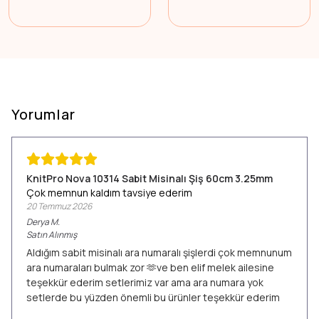
Yorumlar
KnitPro Nova 10314 Sabit Misinalı Şiş 60cm 3.25mm
Çok memnun kaldım tavsiye ederim
20 Temmuz 2026
Derya
M.
Satın Alınmış
Aldığım sabit misinalı ara numaralı şişlerdi çok memnunum
ara numaraları bulmak zor 🫶ve ben elif melek ailesine
teşekkür ederim setlerimiz var ama ara numara yok
setlerde bu yüzden önemli bu ürünler teşekkür ederim