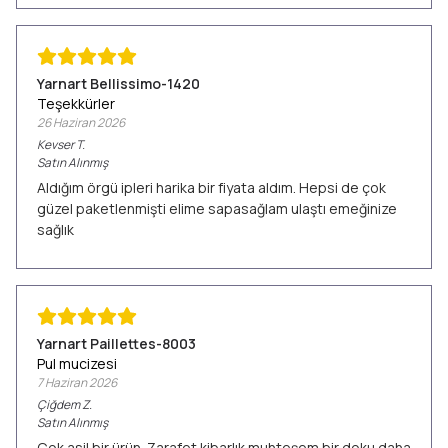
Yarnart Bellissimo-1420
Teşekkürler
26 Haziran 2026
Kevser
T.
Satın Alınmış
Aldığım örgü ipleri harika bir fiyata aldım. Hepsi de çok
güzel paketlenmişti elime sapasağlam ulaştı emeğinize
sağlık
Yarnart Paillettes-8003
Pul mucizesi
7 Haziran 2026
Çiğdem
Z.
Satın Alınmış
Çok asil bir ürün. Zarafet kibarlık muhteşem bir doku daha