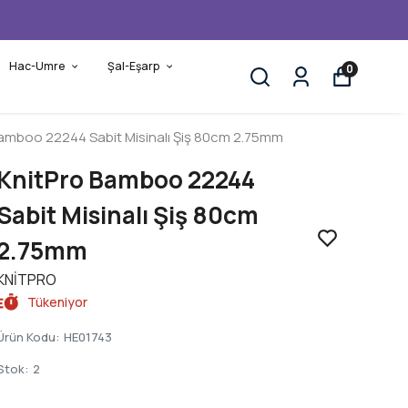
Hac-Umre
Şal-Eşarp
0
Bamboo 22244 Sabit Misinalı Şiş 80cm 2.75mm
KnitPro Bamboo 22244
Sabit Misinalı Şiş 80cm
2.75mm
KNİTPRO
Tükeniyor
Ürün Kodu
:
HE01743
Stok
:
2