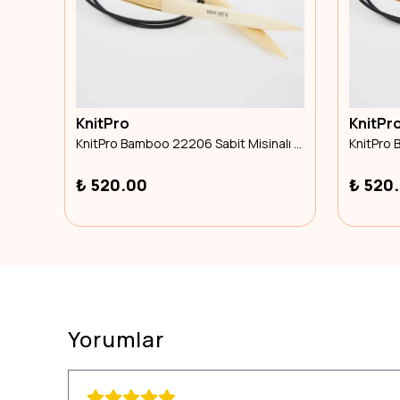
KnitPro
KnitPr
KnitPro Bamboo 22209 Sabit Misinalı Şiş 40cm 5.00mm
KnitPro Bamboo 22206 Sabit Misinalı Şiş 40cm 3.50mm
₺ 520.00
₺ 520
Yorumlar