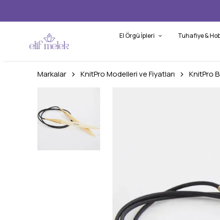
El Örgü İpleri
Tuhafiye & Hob
Markalar
KnitPro Modelleri ve Fiyatları
KnitPro B