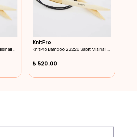
KnitPro
Knit
KnitPro Bamboo 22201 Sabit Misinalı Şiş 40cm 2.00mm
KnitPro Bamboo 22226 Sabit Misinalı Şiş 60cm 3.50mm
₺ 520.00
₺ 5