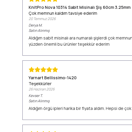
KnitPro Nova 10314 Sabit Misinalı Şiş 60cm 3.25mm
Çok memnun kaldım tavsiye ederim
20 Temmuz 2026
Derya
M.
Satın Alınmış
Aldığım sabit misinalı ara numaralı şişlerdi çok memn
yüzden önemli bu ürünler teşekkür ederim
Yarnart Bellissimo-1420
Teşekkürler
26 Haziran 2026
Kevser
T.
Satın Alınmış
Aldığım örgü ipleri harika bir fiyata aldım. Hepsi de ç