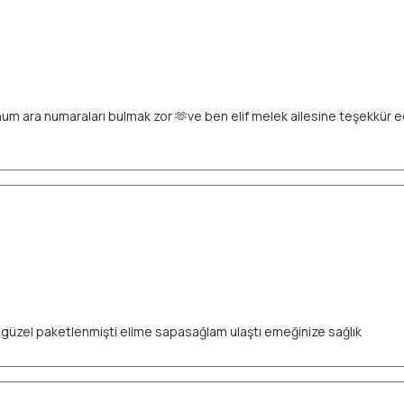
unum ara numaraları bulmak zor 🫶ve ben elif melek ailesine teşekkür
ok güzel paketlenmişti elime sapasağlam ulaştı emeğinize sağlık