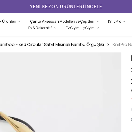
YENI SEZON ÜRÜNLERI İNCELE
i Ürünleri
Çanta Aksesuarı Modelleri ve Çeşitleri
Knit Pro
Ev & Dekoratif
Ev Giyim- İç Giyim
amboo Fixed Circular Sabit Misinalı Bambu Örgü Şişi
KnitPro 