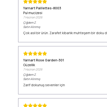
Yarnart Paillettes-8003
Pul mucizesi
7 Haziran 2026
Çiğdem
Z.
Satın Alınmış
Çok asil bir ürün. Zarafet kibarlık muhteşem bir doku d
Yarnart Rose Garden-301
Güzellik
7 Haziran 2026
Çiğdem
Z.
Satın Alınmış
Zarif dokunuş sevenler için