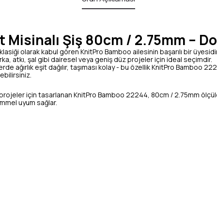
 Misinalı Şiş 80cm / 2.75mm – Do
iği olarak kabul gören KnitPro Bamboo ailesinin başarılı bir üyesidir. İ
rka, atkı, şal gibi dairesel veya geniş düz projeler için ideal seçimdir.
de ağırlık eşit dağılır, taşıması kolay - bu özellik KnitPro Bamboo 2
bilirsiniz.
üz projeler için tasarlanan KnitPro Bamboo 22244, 80cm / 2.75mm ölçüleriy
ükemmel uyum sağlar.