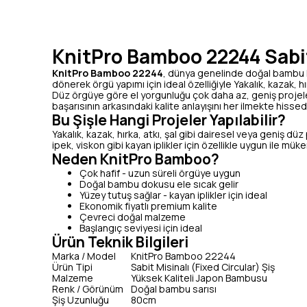
KnitPro Bamboo 22244 Sabit
KnitPro Bamboo 22244
, dünya genelinde doğal bambu klas
dönerek örgü yapımı için ideal özelliğiyle Yakalık, kazak, hı
Düz örgüye göre el yorgunluğu çok daha az, geniş projeler
başarısının arkasındaki kalite anlayışını her ilmekte hissede
Bu Şişle Hangi Projeler Yapılabilir?
Yakalık, kazak, hırka, atkı, şal gibi dairesel veya geniş d
ipek, viskon gibi kayan iplikler için özellikle uygun ile m
Neden KnitPro Bamboo?
Çok hafif - uzun süreli örgüye uygun
Doğal bambu dokusu ele sıcak gelir
Yüzey tutuş sağlar - kayan iplikler için ideal
Ekonomik fiyatlı premium kalite
Çevreci doğal malzeme
Başlangıç seviyesi için ideal
Ürün Teknik Bilgileri
Marka / Model
KnitPro Bamboo 22244
Ürün Tipi
Sabit Misinalı (Fixed Circular) Şiş
Malzeme
Yüksek Kaliteli Japon Bambusu
Renk / Görünüm
Doğal bambu sarısı
Şiş Uzunluğu
80cm