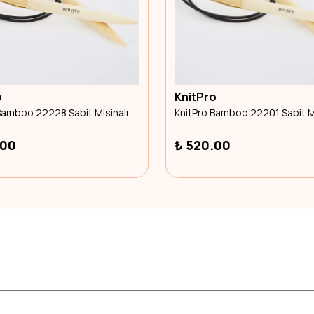
o
KnitPro
KnitPro Bamboo 22228 Sabit Misinalı Şiş 60cm 4.50mm
.00
₺ 520.00