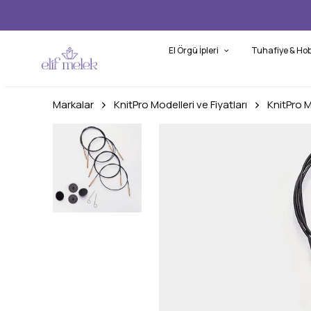
El Örgü İpleri
Tuhafiye & Hob
Markalar
KnitPro Modelleri ve Fiyatları
KnitPro 