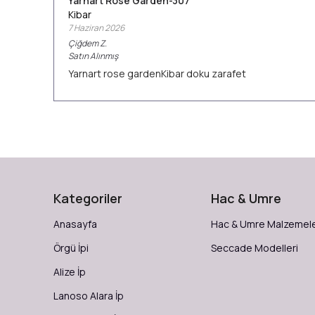
Yarnart Rose Garden-307
Kibar
7 Haziran 2026
Çiğdem
Z.
Satın Alınmış
Yarnart rose gardenKibar doku zarafet
Kategoriler
Hac & Umre
Anasayfa
Hac & Umre Malzemele
Örgü İpi
Seccade Modelleri
Alize İp
Lanoso Alara İp