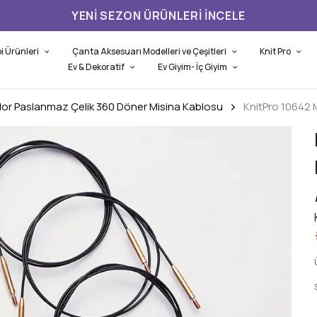
YENI SEZON ÜRÜNLERI İNCELE
i Ürünleri
Çanta Aksesuarı Modelleri ve Çeşitleri
Knit Pro
Ev & Dekoratif
Ev Giyim- İç Giyim
Mor Paslanmaz Çelik 360 Döner Misina Kablosu
KnitPro 10642 