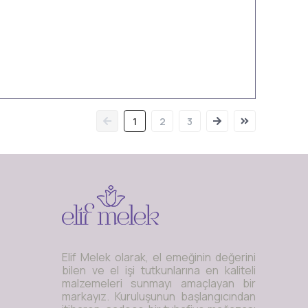
1
2
3
Elif Melek olarak, el emeğinin değerini
bilen ve el işi tutkunlarına en kaliteli
malzemeleri sunmayı amaçlayan bir
markayız. Kuruluşunun başlangıcından