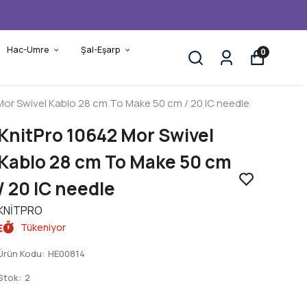
Hac-Umre
Şal-Eşarp
0
Mor Swivel Kablo 28 cm To Make 50 cm / 20 IC needle
KnitPro 10642 Mor Swivel
Kablo 28 cm To Make 50 cm
/ 20 IC needle
KNİTPRO
Tükeniyor
Ürün Kodu
:
HE00814
Stok
:
2