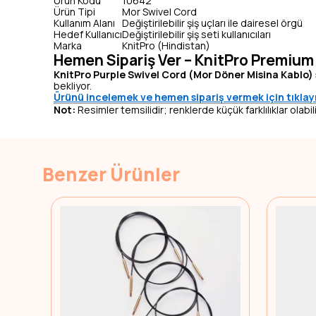
Ürün Kodu
10642
Ürün Tipi
Mor Swivel Cord
Kullanım Alanı
Değiştirilebilir şiş uçları ile dairesel örgü
Hedef Kullanıcı
Değiştirilebilir şiş seti kullanıcıları
Marka
KnitPro (Hindistan)
Hemen Sipariş Ver – KnitPro Premiu
KnitPro Purple Swivel Cord (Mor Döner Misina Kablo) 
bekliyor.
Ürünü incelemek ve hemen sipariş vermek için tıklay
Not:
Resimler temsilidir; renklerde küçük farklılıklar olabili
Benzer Ürünler