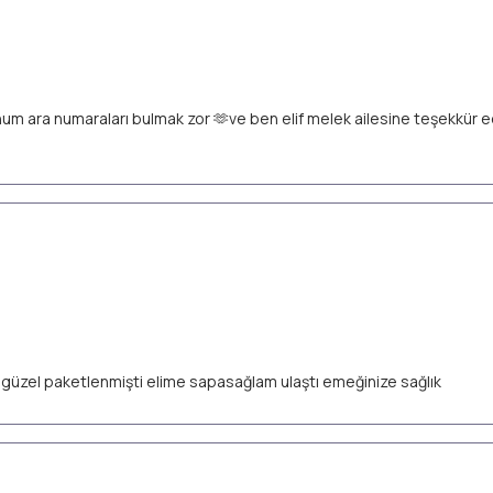
unum ara numaraları bulmak zor 🫶ve ben elif melek ailesine teşekkür
ok güzel paketlenmişti elime sapasağlam ulaştı emeğinize sağlık