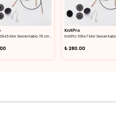
o
KnitPro
KnitPro 10645 Mor Swivel Kablo 76 cm To Make 100 cm / 40 IC needle
.00
₺ 280.00