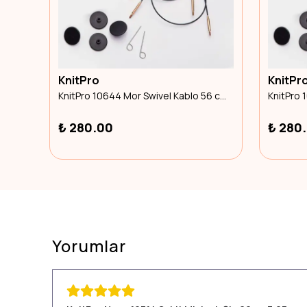
KnitPro
KnitPr
KnitPro 10641 Mor Swivel Kablo 20 cm To Make 40 cm / 16 IC needle
KnitPro 10644 Mor Swivel Kablo 56 cm To Make 80 cm / 32 IC needle
₺ 280.00
₺ 280
Yorumlar