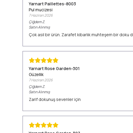
Yarnart Paillettes-8003
Pul mucizesi
7 Haziran 2026
Çiğdem
Z.
Satın Alınmış
Çok asil bir ürün. Zarafet kibarlık muhteşem bir doku d
Yarnart Rose Garden-301
Güzellik
7 Haziran 2026
Çiğdem
Z.
Satın Alınmış
Zarif dokunuş sevenler için