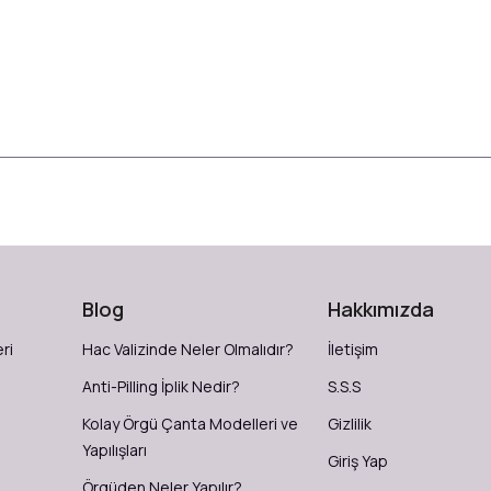
Blog
Hakkımızda
ri
Hac Valizinde Neler Olmalıdır?
İletişim
Anti-Pilling İplik Nedir?
S.S.S
Kolay Örgü Çanta Modelleri ve
Gizlilik
Yapılışları
Giriş Yap
Örgüden Neler Yapılır?