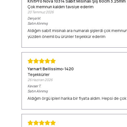
KnitPro Nova 10314 Sabit Misinalı Şiş 60cm 3.25mm
Çok memnun kaldım tavsiye ederim
20 Temmuz 2026
Derya
M.
Satın Alınmış
Aldığım sabit misinalı ara numaralı şişlerdi çok memn
yüzden önemli bu ürünler teşekkür ederim
Yarnart Bellissimo-1420
Teşekkürler
26 Haziran 2026
Kevser
T.
Satın Alınmış
Aldığım örgü ipleri harika bir fiyata aldım. Hepsi de ç