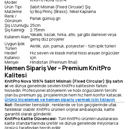
Model
Ürün Tipi
Sabit Misinalı (Fixed Circular) Şiş
Malzeme
İçi Boş Pirinç (Brass), Nikel Kaplama
Renk /
Parlak gümüş gri
Görünüm
Şiş Uzunluğu
25cm
Şiş Kalınlığı
2.75mm
Yakalık, kazak, hırka, atkı, şal gibi dairesel veya
Kullanım Alanı
geniş düz projeler
Uygun İplik
Akrilik, yün, pamuk, polyester - tüm iplik türleri
Türleri
Hedef
Hız seven ve klasik metal hissi arayan örgücüler
Kullanıcı
için
Menşei
Hindistan (Premium İthal)
Hemen Sipariş Ver – Premium KnitPro
Kalitesi
KnitPro Nova 10974 Sabit Misinalı (Fixed Circular) Şiş satın
al
ve dünya genelinde sevilen KnitPro kalitesinin farkını
hissedin. Profesyonel atölyelerin ve hobi örgücülerin tercihi
olan bu premium şiş, projelerinize hem hız hem konfor katacak.
Ürünü incelemek ve hemen sipariş vermek için tıklayın
Not:
Resimler temsilidir; renklerde ve ton geçişlerinde ufak
farklılıklar olabilir. KnitPro ürünleri orijinal ambalajında, kalite
garantili olarak gönderilir.
KnitPro Kalite Güvencesi:
Tüm KnitPro ürünleri uluslararası
kalite standartlarında üretilir ve dünya genelinde milyonlarca
örgücü tarafından tercih edilir.