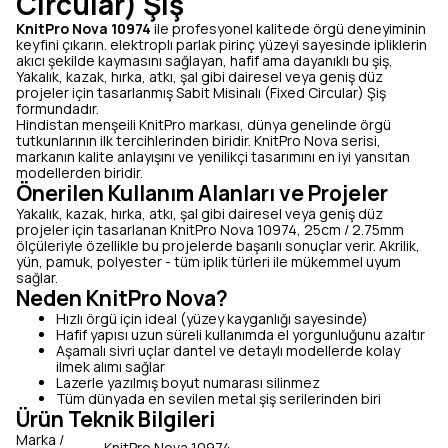
Circular) Şiş
KnitPro Nova 10974
ile profesyonel kalitede örgü deneyiminin
keyfini çıkarın. elektroplı parlak pirinç yüzeyi sayesinde ipliklerin
akıcı şekilde kaymasını sağlayan, hafif ama dayanıklı bu şiş,
Yakalık, kazak, hırka, atkı, şal gibi dairesel veya geniş düz
projeler için tasarlanmış Sabit Misinalı (Fixed Circular) Şiş
formundadır.
Hindistan menşeili KnitPro markası, dünya genelinde örgü
tutkunlarının ilk tercihlerinden biridir. KnitPro Nova serisi,
markanın kalite anlayışını ve yenilikçi tasarımını en iyi yansıtan
modellerden biridir.
Önerilen Kullanım Alanları ve Projeler
Yakalık, kazak, hırka, atkı, şal gibi dairesel veya geniş düz
projeler için tasarlanan KnitPro Nova 10974, 25cm / 2.75mm
ölçüleriyle özellikle bu projelerde başarılı sonuçlar verir. Akrilik,
yün, pamuk, polyester - tüm iplik türleri ile mükemmel uyum
sağlar.
Neden KnitPro Nova?
Hızlı örgü için ideal (yüzey kayganlığı sayesinde)
Hafif yapısı uzun süreli kullanımda el yorgunluğunu azaltır
Aşamalı sivri uçlar dantel ve detaylı modellerde kolay
ilmek alımı sağlar
Lazerle yazılmış boyut numarası silinmez
Tüm dünyada en sevilen metal şiş serilerinden biri
Ürün Teknik Bilgileri
Marka /
KnitPro Nova 10974