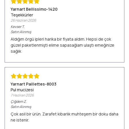
Yarnart Bellissimo-1420
Teşekkürler
26 Haziran 2026
Kevser
T.
Satın Alınmış
Aldığım örgü ipleri harika bir fiyata aldım. Hepsi de çok
güzel paketlenmişti elime sapasağlam ulaştı emeğinize
sağlık
Yarnart Paillettes-8003
Pul mucizesi
7 Haziran 2026
Çiğdem
Z.
Satın Alınmış
Çok asil bir ürün. Zarafet kibarlık muhteşem bir doku daha
ne istenir.