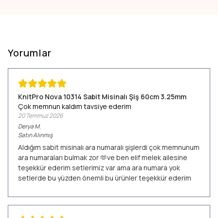
Yorumlar
KnitPro Nova 10314 Sabit Misinalı Şiş 60cm 3.25mm
Çok memnun kaldım tavsiye ederim
20 Temmuz 2026
Derya
M.
Satın Alınmış
Aldığım sabit misinalı ara numaralı şişlerdi çok memnunum
ara numaraları bulmak zor 🫶ve ben elif melek ailesine
teşekkür ederim setlerimiz var ama ara numara yok
setlerde bu yüzden önemli bu ürünler teşekkür ederim