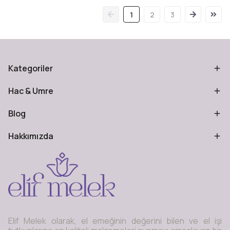
1
2
3
Kategoriler
Hac & Umre
Blog
Hakkımızda
Elif Melek olarak, el emeğinin değerini bilen ve el işi