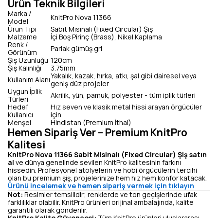
Ürün Teknik Bilgileri
Marka /
KnitPro Nova 11366
Model
Ürün Tipi
Sabit Misinalı (Fixed Circular) Şiş
Malzeme
İçi Boş Pirinç (Brass), Nikel Kaplama
Renk /
Parlak gümüş gri
Görünüm
Şiş Uzunluğu
120cm
Şiş Kalınlığı
3.75mm
Yakalık, kazak, hırka, atkı, şal gibi dairesel veya
Kullanım Alanı
geniş düz projeler
Uygun İplik
Akrilik, yün, pamuk, polyester - tüm iplik türleri
Türleri
Hedef
Hız seven ve klasik metal hissi arayan örgücüler
Kullanıcı
için
Menşei
Hindistan (Premium İthal)
Hemen Sipariş Ver – Premium KnitPro
Kalitesi
KnitPro Nova 11366 Sabit Misinalı (Fixed Circular) Şiş satın
al
ve dünya genelinde sevilen KnitPro kalitesinin farkını
hissedin. Profesyonel atölyelerin ve hobi örgücülerin tercihi
olan bu premium şiş, projelerinize hem hız hem konfor katacak.
Ürünü incelemek ve hemen sipariş vermek için tıklayın
Not:
Resimler temsilidir; renklerde ve ton geçişlerinde ufak
farklılıklar olabilir. KnitPro ürünleri orijinal ambalajında, kalite
garantili olarak gönderilir.
KnitPro Kalite Güvencesi:
Tüm KnitPro ürünleri uluslararası