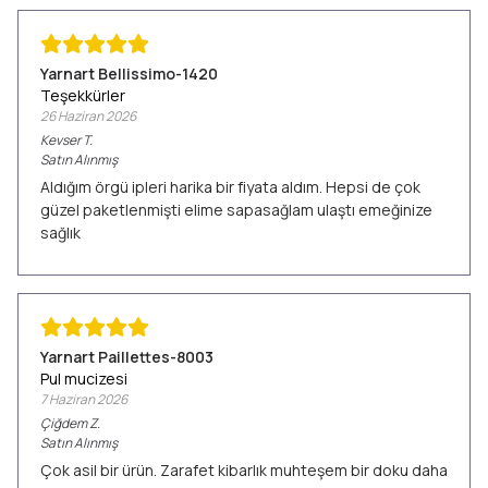
Yarnart Bellissimo-1420
Teşekkürler
26 Haziran 2026
Kevser
T.
Satın Alınmış
Aldığım örgü ipleri harika bir fiyata aldım. Hepsi de çok
güzel paketlenmişti elime sapasağlam ulaştı emeğinize
sağlık
Yarnart Paillettes-8003
Pul mucizesi
7 Haziran 2026
Çiğdem
Z.
Satın Alınmış
Çok asil bir ürün. Zarafet kibarlık muhteşem bir doku daha