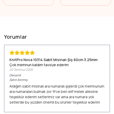
Yorumlar
KnitPro Nova 10314 Sabit Misinalı Şiş 60cm 3.25mm
Çok memnun kaldım tavsiye ederim
20 Temmuz 2026
Derya
M.
Satın Alınmış
Aldığım sabit misinalı ara numaralı şişlerdi çok memnunum
ara numaraları bulmak zor 🫶ve ben elif melek ailesine
teşekkür ederim setlerimiz var ama ara numara yok
setlerde bu yüzden önemli bu ürünler teşekkür ederim