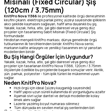
Misinalı (Fixed Circular) Şiş
(120cm / 3.75mm)
KnitPro Nova 11366
ile profesyonel kalitede örgü deneyiminin
keyfini çıkarın. elektroplı parlak pirinç yüzeyi sayesinde ipliklerin
akıcı şekilde kaymasını sağlayan, hafif ama dayanıklı bu şiş,
Yakalık, kazak, hırka, atkı, şal gibi dairesel veya geniş düz
projeler için tasarlanmış Sabit Misinalı (Fixed Circular) Şiş
formundadır.
Hindistan menşeili KnitPro markası, dünya genelinde örgü
tutkunlarının ilk tercihlerinden biridir. KnitPro Nova serisi,
markanın kalite anlayışını ve yenilikçi tasarımını en iyi yansıtan
modellerden biridir.
Bu Şiş Hangi Örgüler İçin Uygundur?
Yakalık, kazak, hırka, atkı, şal gibi dairesel veya geniş düz
projeler için tasarlanan KnitPro Nova 11366, 120cm / 3.75mm
ölçüleriyle özellikle bu projelerde başarılı sonuçlar verir. Akrilik,
yün, pamuk, polyester - tüm iplik türleri ile mükemmel uyum
sağlar.
Neden KnitPro Nova?
Hızlı örgü için ideal (yüzey kayganlığı sayesinde)
Hafif yapısı uzun süreli kullanımda el yorgunluğunu azaltır
Aşamalı sivri uçlar dantel ve detaylı modellerde kolay
ilmek alımı sağlar
Lazerle yazılmış boyut numarası silinmez
Tüm dünyada en sevilen metal şiş serilerinden biri