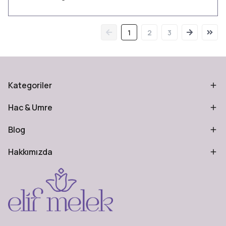
1
2
3
Kategoriler
Hac & Umre
Blog
Hakkımızda