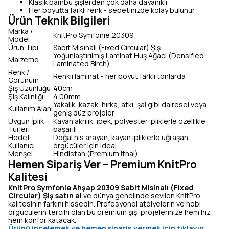
Klasik bambu şişlerden çok daha dayanıklı
Her boyutta farklı renk - sepetinizde kolay bulunur
Ürün Teknik Bilgileri
Marka /
KnitPro Symfonie 20309
Model
Ürün Tipi
Sabit Misinalı (Fixed Circular) Şiş
Yoğunlaştırılmış Laminat Huş Ağacı (Densified
Malzeme
Laminated Birch)
Renk /
Renkli laminat - her boyut farklı tonlarda
Görünüm
Şiş Uzunluğu
40cm
Şiş Kalınlığı
4.00mm
Yakalık, kazak, hırka, atkı, şal gibi dairesel veya
Kullanım Alanı
geniş düz projeler
Uygun İplik
Kayan akrilik, ipek, polyester ipliklerle özellikle
Türleri
başarılı
Hedef
Doğal his arayan, kayan ipliklerle uğraşan
Kullanıcı
örgücüler için ideal
Menşei
Hindistan (Premium İthal)
Hemen Sipariş Ver – Premium KnitPro
Kalitesi
KnitPro Symfonie Ahşap 20309 Sabit Misinalı (Fixed
Circular) Şiş satın al
ve dünya genelinde sevilen KnitPro
kalitesinin farkını hissedin. Profesyonel atölyelerin ve hobi
örgücülerin tercihi olan bu premium şiş, projelerinize hem hız
hem konfor katacak.
Ürünü incelemek ve hemen sipariş vermek için tıklayın