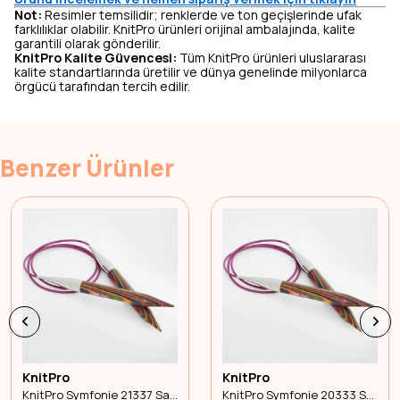
Not:
Resimler temsilidir; renklerde ve ton geçişlerinde ufak
farklılıklar olabilir. KnitPro ürünleri orijinal ambalajında, kalite
garantili olarak gönderilir.
KnitPro Kalite Güvencesi:
Tüm KnitPro ürünleri uluslararası
kalite standartlarında üretilir ve dünya genelinde milyonlarca
örgücü tarafından tercih edilir.
Benzer Ürünler
KnitPro
KnitPro
KnitPro Symfonie 21337 Sabit Misinalı Şiş 80cm 4.00mm
KnitPro Symfonie 20333 Sabit Misinalı Şiş 80cm 2.50mm