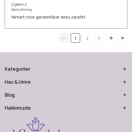
Çiğdem
Z.
Satın Alınmış
Yarnart rose gardenKibar doku zarafet
1
2
3
Kategoriler
Hac & Umre
Blog
Hakkımızda