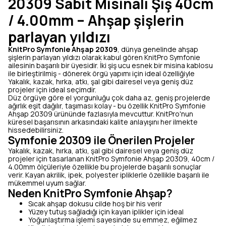
20309 Sabit Misinalı Şiş 40cm
/ 4.00mm – Ahşap şişlerin
parlayan yıldızı
KnitPro Symfonie Ahşap 20309
, dünya genelinde ahşap
şişlerin parlayan yıldızı olarak kabul gören KnitPro Symfonie
ailesinin başarılı bir üyesidir. İki şiş ucu esnek bir misina kablosu
ile birleştirilmiş - dönerek örgü yapımı için ideal özelliğiyle
Yakalık, kazak, hırka, atkı, şal gibi dairesel veya geniş düz
projeler için ideal seçimdir.
Düz örgüye göre el yorgunluğu çok daha az, geniş projelerde
ağırlık eşit dağılır, taşıması kolay - bu özellik KnitPro Symfonie
Ahşap 20309 ürününde fazlasıyla mevcuttur. KnitPro'nun
küresel başarısının arkasındaki kalite anlayışını her ilmekte
hissedebilirsiniz.
Symfonie 20309 ile Önerilen Projeler
Yakalık, kazak, hırka, atkı, şal gibi dairesel veya geniş düz
projeler için tasarlanan KnitPro Symfonie Ahşap 20309, 40cm /
4.00mm ölçüleriyle özellikle bu projelerde başarılı sonuçlar
verir. Kayan akrilik, ipek, polyester ipliklerle özellikle başarılı ile
mükemmel uyum sağlar.
Neden KnitPro Symfonie Ahşap?
Sıcak ahşap dokusu cilde hoş bir his verir
Yüzey tutuş sağladığı için kayan iplikler için ideal
Yoğunlaştırma işlemi sayesinde su emmez, eğilmez