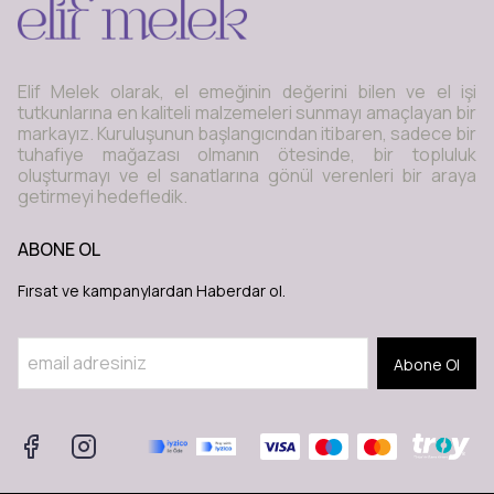
Elif Melek olarak, el emeğinin değerini bilen ve el işi
tutkunlarına en kaliteli malzemeleri sunmayı amaçlayan bir
markayız. Kuruluşunun başlangıcından itibaren, sadece bir
tuhafiye mağazası olmanın ötesinde, bir topluluk
oluşturmayı ve el sanatlarına gönül verenleri bir araya
getirmeyi hedefledik.
ABONE OL
Fırsat ve kampanylardan Haberdar ol.
Abone Ol