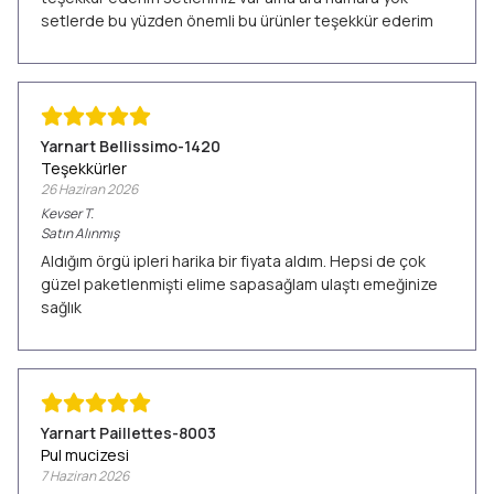
setlerde bu yüzden önemli bu ürünler teşekkür ederim
Yarnart Bellissimo-1420
Teşekkürler
26 Haziran 2026
Kevser
T.
Satın Alınmış
Aldığım örgü ipleri harika bir fiyata aldım. Hepsi de çok
güzel paketlenmişti elime sapasağlam ulaştı emeğinize
sağlık
Yarnart Paillettes-8003
Pul mucizesi
7 Haziran 2026