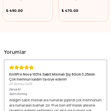
₺ 490.00
₺ 470.00
Yorumlar
KnitPro Nova 10314 Sabit Misinalı Şiş 60cm 3.25mm
Çok memnun kaldım tavsiye ederim
20 Temmuz 2026
Derya
M.
Satın Alınmış
Aldığım sabit misinalı ara numaralı şişlerdi çok memnunum
ara numaraları bulmak zor 🫶ve ben elif melek ailesine
teşekkür ederim setlerimiz var ama ara numara yok