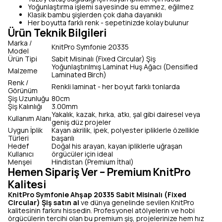
Yoğunlaştırma işlemi sayesinde su emmez, eğilmez
Klasik bambu şişlerden çok daha dayanıklı
Her boyutta farklı renk - sepetinizde kolay bulunur
Ürün Teknik Bilgileri
Marka /
KnitPro Symfonie 20335
Model
Ürün Tipi
Sabit Misinalı (Fixed Circular) Şiş
Yoğunlaştırılmış Laminat Huş Ağacı (Densified
Malzeme
Laminated Birch)
Renk /
Renkli laminat - her boyut farklı tonlarda
Görünüm
Şiş Uzunluğu
80cm
Şiş Kalınlığı
3.00mm
Yakalık, kazak, hırka, atkı, şal gibi dairesel veya
Kullanım Alanı
geniş düz projeler
Uygun İplik
Kayan akrilik, ipek, polyester ipliklerle özellikle
Türleri
başarılı
Hedef
Doğal his arayan, kayan ipliklerle uğraşan
Kullanıcı
örgücüler için ideal
Menşei
Hindistan (Premium İthal)
Hemen Sipariş Ver – Premium KnitPro
Kalitesi
KnitPro Symfonie Ahşap 20335 Sabit Misinalı (Fixed
Circular) Şiş satın al
ve dünya genelinde sevilen KnitPro
kalitesinin farkını hissedin. Profesyonel atölyelerin ve hobi
örgücülerin tercihi olan bu premium şiş, projelerinize hem hız