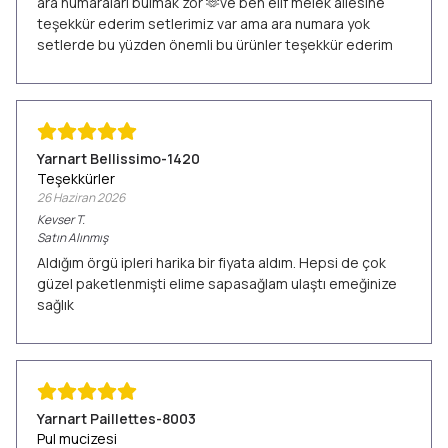
ara numaraları bulmak zor 🫶ve ben elif melek ailesine
teşekkür ederim setlerimiz var ama ara numara yok
setlerde bu yüzden önemli bu ürünler teşekkür ederim
Yarnart Bellissimo-1420
Teşekkürler
26 Haziran 2026
Kevser
T.
Satın Alınmış
Aldığım örgü ipleri harika bir fiyata aldım. Hepsi de çok
güzel paketlenmişti elime sapasağlam ulaştı emeğinize
sağlık
Yarnart Paillettes-8003
Pul mucizesi