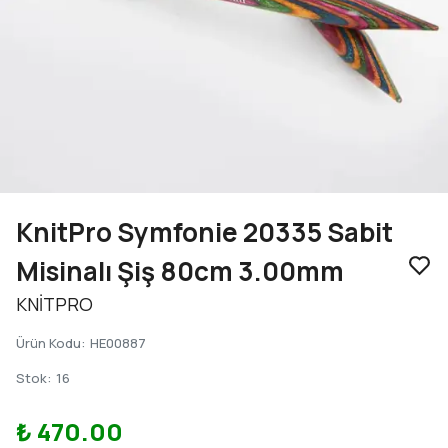
KnitPro Symfonie 20335 Sabit
Misinalı Şiş 80cm 3.00mm
KNİTPRO
Ürün Kodu
:
HE00887
Stok
:
16
₺ 470.00