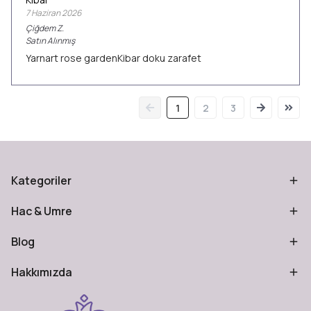
7 Haziran 2026
Çiğdem
Z.
Satın Alınmış
Yarnart rose gardenKibar doku zarafet
1
2
3
Kategoriler
Hac & Umre
Blog
Hakkımızda