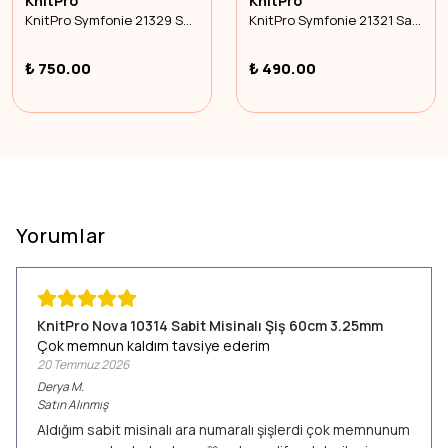
KnitPro
KnitPro
KnitPro Symfonie 21329 Sabit Misinalı Şiş 60cm 8.00mm
KnitPro Symfonie 21321 Sabit Misinalı Şiş 60cm 3.75mm
₺ 750.00
₺ 490.00
Yorumlar
KnitPro Nova 10314 Sabit Misinalı Şiş 60cm 3.25mm
Çok memnun kaldım tavsiye ederim
20 Temmuz 2026
Derya
M.
Satın Alınmış
Aldığım sabit misinalı ara numaralı şişlerdi çok memnunum