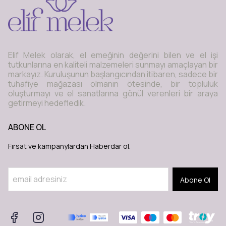
Elif Melek olarak, el emeğinin değerini bilen ve el işi
tutkunlarına en kaliteli malzemeleri sunmayı amaçlayan bir
markayız. Kuruluşunun başlangıcından itibaren, sadece bir
tuhafiye mağazası olmanın ötesinde, bir topluluk
oluşturmayı ve el sanatlarına gönül verenleri bir araya
getirmeyi hedefledik.
ABONE OL
Fırsat ve kampanylardan Haberdar ol.
Abone Ol