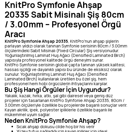
KnitPro Symfonie Ahşap
20335 Sabit Misinalı Şiş 80cm
/ 3.00mm – Profesyonel Örgü
Aracı
KnitPro Symfonie Ahşap 20335
, KnitPro'nun ahşap şişlerin
parlayan yıldızı olarak tanınan Symfonie serisinin 80cm / 3.00mm
ölçülerindeki Sabit Misinalı (Fixed Circular) Şiş versiyonudur.
Yoğunlaştırılmış Laminat Huş Ağacı (Densified Laminated Birch)
yapısıyla profesyonel kalitede örgü deneyimi sunar.
KnitPro Symfonie serisinin global çapta tanınan yüksek kalitesi,
hassas işçiliği ve dayanıklı yapısı bu üründe de eksiksiz olarak
sunulur. Yoğunlaştırılmış Laminat Huş Ağacı (Densified
Laminated Birch) kullanılarak üretilen bu özel şiş, hem
profesyonel hem hobi örgücülerin ihtiyaçlarını karşılar.
Bu Şiş Hangi Örgüler İçin Uygundur?
Yakalık, kazak, hırka, atkı, şal gibi dairesel veya geniş düz
projeler için tasarlanan KnitPro Symfonie Ahşap 20335, 80cm /
3.00mm ölçüleriyle özellikle bu projelerde başarılı sonuçlar verir.
Kayan akrilik, ipek, polyester ipliklerle özellikle başarılı ile
mükemmel uyum sağlar.
Neden KnitPro Symfonie Ahşap?
Sıcak ahşap dokusu cilde hoş bir his verir
Yüzey tutuş sağladığı için kayan iplikler için ideal