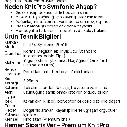
başarılı ile mükemmel uyum sağlar.
Neden KnitPro Symfonie Ahşap?
Sıcak ahşap dokusu cilde hoş bir his verir
Yüzey tutuş sağladığı için kayan iplikler için ideal
Yoğunlaştırma işlemi sayesinde su emmez, eğilmez
Klasik bambu şişlerden çok daha dayanıklı
Her boyutta farklı renk - sepetinizde kolay bulunur
Ürün Teknik Bilgileri
Marka /
KnitPro Symfonie 20416
Model
Normal Değiştirilebilir Şiş Ucu (Standard
Ürün Tipi
Interchangeable Tips)
Yoğunlaştırılmış Laminat Huş Ağacı (Densified
Malzeme
Laminated Birch)
Renk /
Renkli laminat - her boyut farklı tonlarda
Görünüm
Şiş
3.25mm
Kalınlığı
Kullanım
Tek alımla birden fazla şiş boyutuna ve misina
Alanı
uzunluğuna sahip olmak isteyen örgücüler için
Uygun
İplik
Kayan akrilik, ipek, polyester ipliklerle özellikle başarılı
Türleri
Hedef
Doğal his arayan, kayan ipliklerle uğraşan örgücüler
Kullanıcı
için ideal
Menşei
Hindistan (Premium İthal)
Hemen Sipariş Ver – Premium KnitPro