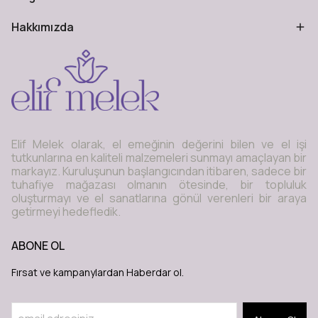
Hakkımızda
Elif Melek olarak, el emeğinin değerini bilen ve el işi
tutkunlarına en kaliteli malzemeleri sunmayı amaçlayan bir
markayız. Kuruluşunun başlangıcından itibaren, sadece bir
tuhafiye mağazası olmanın ötesinde, bir topluluk
oluşturmayı ve el sanatlarına gönül verenleri bir araya
getirmeyi hedefledik.
ABONE OL
Fırsat ve kampanylardan Haberdar ol.