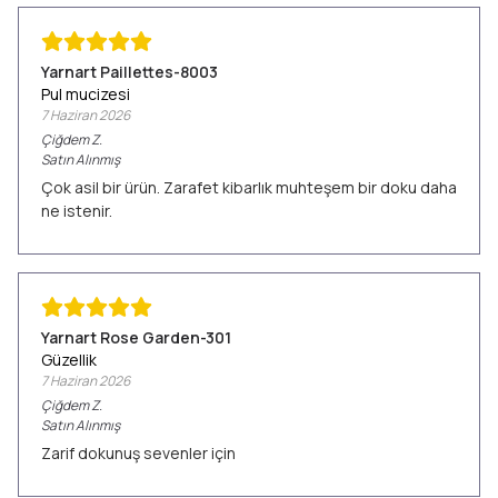
Yarnart Paillettes-8003
Pul mucizesi
7 Haziran 2026
Çiğdem
Z.
Satın Alınmış
Çok asil bir ürün. Zarafet kibarlık muhteşem bir doku daha
ne istenir.
Yarnart Rose Garden-301
Güzellik
7 Haziran 2026
Çiğdem
Z.
Satın Alınmış
Zarif dokunuş sevenler için