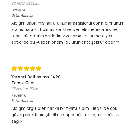
20 Temmuz 2026
Derya
M.
Satın Alınmış
Aldığım sabit misinalı ara numaralı şişlerdi çok memnunum
ara numaraları bulmak zor 🫶ve ben elif melek ailesine
teşekkür ederim setlerimiz var ama ara numara yok
setlerde bu yüzden önemli bu ürünler teşekkür ederim
Yarnart Bellissimo-1420
Teşekkürler
26 Haziran 2026
Kevser
T.
Satın Alınmış
Aldığım örgü ipleri harika bir fiyata aldım. Hepsi de çok
güzel paketlenmişti elime sapasağlam ulaştı emeğinize
sağlık