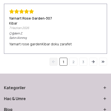
Yarnart Rose Garden-307
Kibar
7 Haziran 2026
Çiğdem
Z.
Satın Alınmış
Yarnart rose gardenKibar doku zarafet
1
2
3
Kategoriler
Hac & Umre
Blog