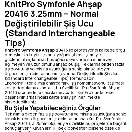
KnitPro Symfonie Ahşap
20416 3.25mm – Normal
Değiştirilebilir Şiş Ucu
(Standard Interchangeable
Tips)
KnitPro Symfonie Ahşap 20416
ile profesyonel kalitede örgü
deneyiminin keyfini çıkarın. yoğunlaştırma işlemiyle
güçlendirilmiş laminat huş ağacı sayesinde su emmeyen,
eğilmeyen ve uzun ömürlü ahşap bu şiş, Tek alımla birden fazla
şiş boyutuna ve misina uzunluğuna sahip olmak isteyen
örgücüler için için tasarlanmış Normal Değiştirilebilir Şiş Ucu
(Standard Interchangeable Tips) formundadır.
Ekonomik - tek alımla onlarca farklı şiş kombinasyonu, taşıması
kolay, depolama avantajı - bu özellik KnitPro Symfonie Ahşap
20416 ürününde fazlasıyla mevcuttur. KnitPro'nun küresel
başarısının arkasındaki kalite anlayışını her ilmekte
hissedebilirsiniz.
Bu Şişle Yapabileceğiniz Örgüler
Tek alımla birden fazla şiş boyutuna ve misina uzunluğuna sahip
olmak isteyen örgücüler için için tasarlanan KnitPro Symfonie
Ahşap 20416, 3.25mm ölçüleriyle özellikle bu projelerde başarılı
sonuçlar verir. Kayan akrilik, ipek, polyester ipliklerle özellikle