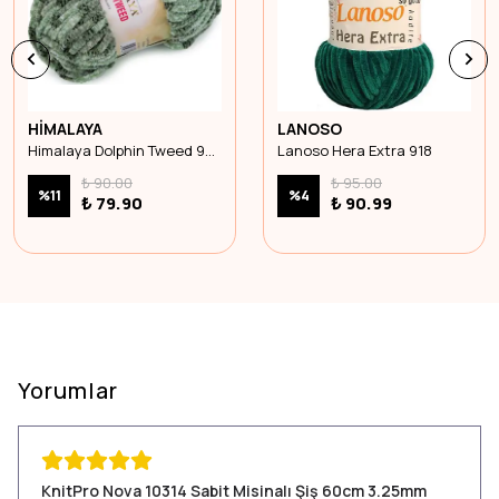
HİMALAYA
LANOSO
Himalaya Dolphin Tweed 92013
Lanoso Hera Extra 918
₺ 90.00
₺ 95.00
%
11
%
4
₺ 79.90
₺ 90.99
Yorumlar
KnitPro Nova 10314 Sabit Misinalı Şiş 60cm 3.25mm