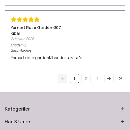
Yarnart Rose Garden-307
Kibar
7 Haziran 2026
Çiğdem
Z.
Satın Alınmış
Yarnart rose gardenKibar doku zarafet
1
2
3
Kategoriler
Hac & Umre