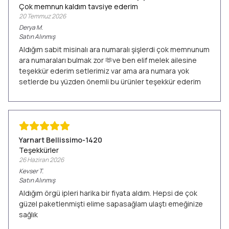
Çok memnun kaldım tavsiye ederim
20 Temmuz 2026
Derya
M.
Satın Alınmış
Aldığım sabit misinalı ara numaralı şişlerdi çok memnunum
ara numaraları bulmak zor 🫶ve ben elif melek ailesine
teşekkür ederim setlerimiz var ama ara numara yok
setlerde bu yüzden önemli bu ürünler teşekkür ederim
Yarnart Bellissimo-1420
Teşekkürler
26 Haziran 2026
Kevser
T.
Satın Alınmış
Aldığım örgü ipleri harika bir fiyata aldım. Hepsi de çok
güzel paketlenmişti elime sapasağlam ulaştı emeğinize
sağlık