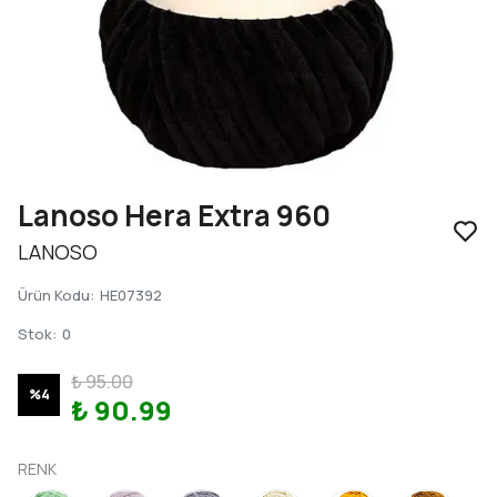
Lanoso Hera Extra 960
LANOSO
Ürün Kodu
:
HE07392
Stok
:
0
₺ 95.00
%
4
₺ 90.99
RENK