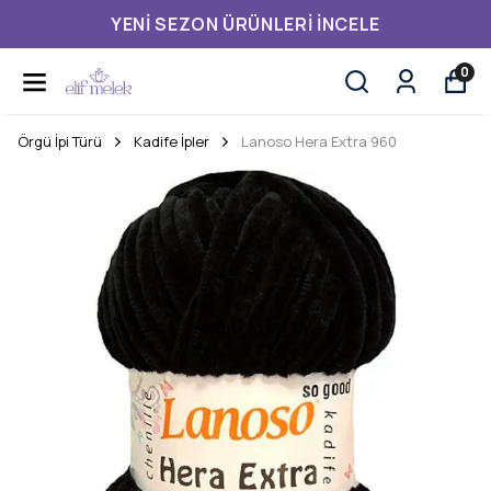
YENI SEZON ÜRÜNLERI İNCELE
0
Örgü İpi Türü
Kadife İpler
Lanoso Hera Extra 960