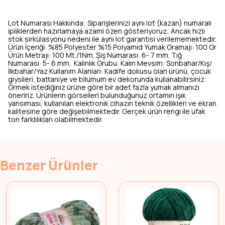
Lot Numarası Hakkında; Siparişlerinizi aynı lot (kazan) numaralı
ipliklerden hazırlamaya azami özen gösteriyoruz; Ancak hızlı
stok sirkülasyonu nedeni ile aynı lot garantisi verilememektedir.
Ürün İçeriği: %85 Polyester %15 Polyamid Yumak Gramajı: 100 Gr
Ürün Metrajı: 100 Mt./1Nm. Şiş Numarası: 6- 7 mm. Tığ
Numarası: 5- 6 mm. Kalınlık Grubu: Kalın Mevsim: Sonbahar/Kış/
İlkbahar/Yaz Kullanım Alanları: Kadife dokusu olan ürünü, çocuk
giysileri, battaniye ve bilumum ev dekorunda kullanabilirsiniz.
Örmek istediğiniz ürüne göre bir adet fazla yumak almanızı
öneririz. Ürünlerin görselleri bulunduğunuz ortamın ışık
yansıması, kullanılan elektronik cihazın teknik özellikleri ve ekran
kalitesine göre değişebilmektedir. Gerçek ürün rengi ile ufak
ton farklılıkları olabilmektedir.
Benzer Ürünler