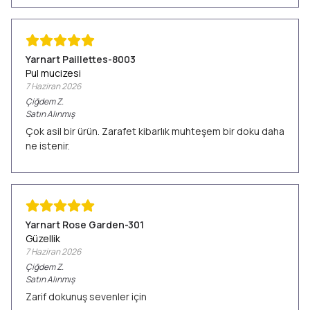
Yarnart Paillettes-8003
Pul mucizesi
7 Haziran 2026
Çiğdem
Z.
Satın Alınmış
Çok asil bir ürün. Zarafet kibarlık muhteşem bir doku daha
ne istenir.
Yarnart Rose Garden-301
Güzellik
7 Haziran 2026
Çiğdem
Z.
Satın Alınmış
Zarif dokunuş sevenler için