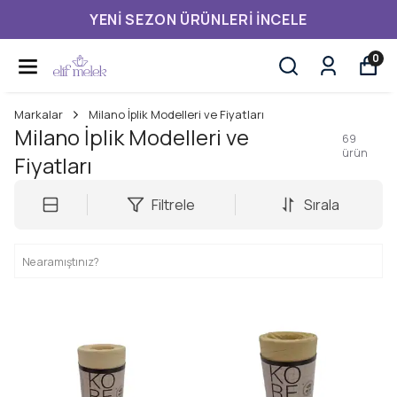
YENI SEZON ÜRÜNLERI İNCELE
0
Markalar
Milano İplik Modelleri ve Fiyatları
Milano İplik Modelleri ve
69
ürün
Fiyatları
Filtrele
Sırala