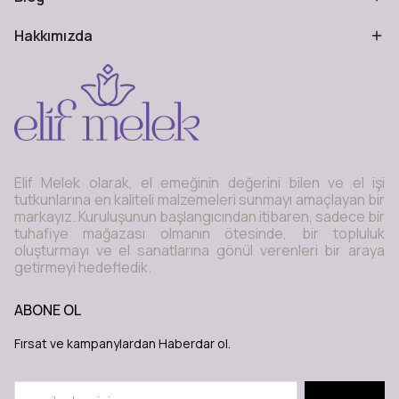
Hakkımızda
Elif Melek olarak, el emeğinin değerini bilen ve el işi
tutkunlarına en kaliteli malzemeleri sunmayı amaçlayan bir
markayız. Kuruluşunun başlangıcından itibaren, sadece bir
tuhafiye mağazası olmanın ötesinde, bir topluluk
oluşturmayı ve el sanatlarına gönül verenleri bir araya
getirmeyi hedefledik.
ABONE OL
Fırsat ve kampanylardan Haberdar ol.