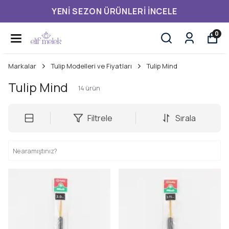
YENI SEZON ÜRÜNLERI İNCELE
0
Markalar
Tulip Modelleri ve Fiyatları
Tulip Mind
Tulip Mind
14
ürün
Filtrele
Sırala