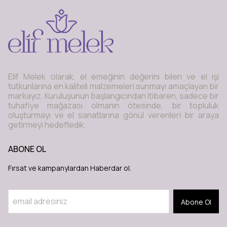
Elif Melek olarak, el emeğinin değerini bilen ve el işi
tutkunlarına en kaliteli malzemeleri sunmayı amaçlayan bir
markayız. Kuruluşunun başlangıcından itibaren, sadece bir
tuhafiye mağazası olmanın ötesinde, bir topluluk
oluşturmayı ve el sanatlarına gönül verenleri bir araya
getirmeyi hedefledik.
ABONE OL
Fırsat ve kampanylardan Haberdar ol.
Abone Ol