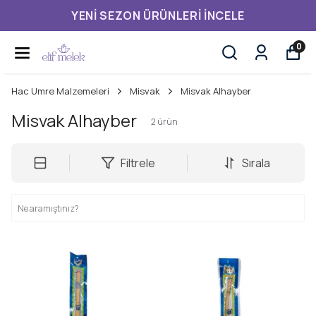
YENI SEZON ÜRÜNLERI İNCELE
0
Hac Umre Malzemeleri
Misvak
Misvak Alhayber
Misvak Alhayber
2
ürün
Filtrele
Sırala