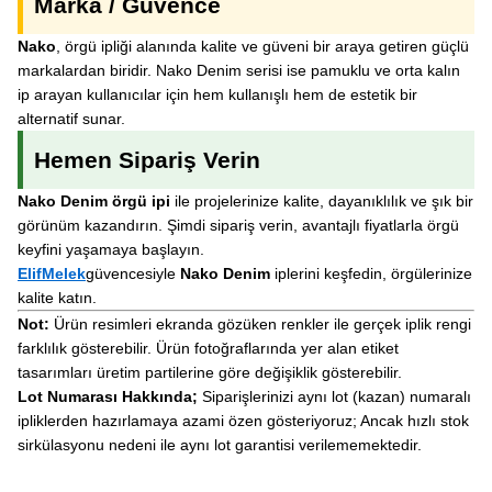
Marka / Güvence
Nako
, örgü ipliği alanında kalite ve güveni bir araya getiren güçlü
markalardan biridir. Nako Denim serisi ise pamuklu ve orta kalın
ip arayan kullanıcılar için hem kullanışlı hem de estetik bir
alternatif sunar.
Hemen Sipariş Verin
Nako Denim örgü ipi
ile projelerinize kalite, dayanıklılık ve şık bir
görünüm kazandırın. Şimdi sipariş verin, avantajlı fiyatlarla örgü
keyfini yaşamaya başlayın.
ElifMelek
güvencesiyle
Nako Denim
iplerini keşfedin, örgülerinize
kalite katın.
Not:
Ürün resimleri ekranda gözüken renkler ile gerçek iplik rengi
farklılık gösterebilir. Ürün fotoğraflarında yer alan etiket
tasarımları üretim partilerine göre değişiklik gösterebilir.
Lot Numarası Hakkında;
Siparişlerinizi aynı lot (kazan) numaralı
ipliklerden hazırlamaya azami özen gösteriyoruz; Ancak hızlı stok
sirkülasyonu nedeni ile aynı lot garantisi verilememektedir.