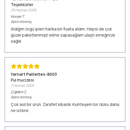
Teşekkürler
26 Haziran 2026
Kevser
T.
Satın Alınmış
Aldığım örgü ipleri harika bir fiyata aldım. Hepsi de çok
güzel paketlenmişti elime sapasağlam ulaştı emeğinize
sağlık
Yarnart Paillettes-8003
Pul mucizesi
7 Haziran 2026
Çiğdem
Z.
Satın Alınmış
Çok asil bir ürün. Zarafet kibarlık muhteşem bir doku daha
ne istenir.