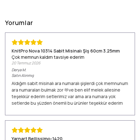
Yorumlar
KnitPro Nova 10314 Sabit Misinalı Şiş 60cm 3.25mm
Çok memnun kaldım tavsiye ederim
20 Temmuz 2026
Derya
M.
Satın Alınmış
Aldığım sabit misinalı ara numaralı şişlerdi çok memnunum
ara numaraları bulmak zor 🫶ve ben elif melek ailesine
teşekkür ederim setlerimiz var ama ara numara yok
setlerde bu yüzden önemli bu ürünler teşekkür ederim
Yarnart Bellissimo-1420