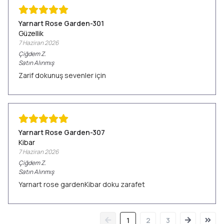
Yarnart Rose Garden-301
Güzellik
7 Haziran 2026
Çiğdem
Z.
Satın Alınmış
Zarif dokunuş sevenler için
Yarnart Rose Garden-307
Kibar
7 Haziran 2026
Çiğdem
Z.
Satın Alınmış
Yarnart rose gardenKibar doku zarafet
1
2
3