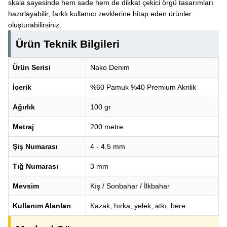
skala sayesinde hem sade hem de dikkat çekici örgü tasarımları
hazırlayabilir, farklı kullanıcı zevklerine hitap eden ürünler
oluşturabilirsiniz.
Ürün Teknik Bilgileri
Ürün Serisi
Nako Denim
İçerik
%60 Pamuk %40 Premium Akrilik
Ağırlık
100 gr
Metraj
200 metre
Şiş Numarası
4 - 4.5 mm
Tığ Numarası
3 mm
Mevsim
Kış / Sonbahar / İlkbahar
Kullanım Alanları
Kazak, hırka, yelek, atkı, bere