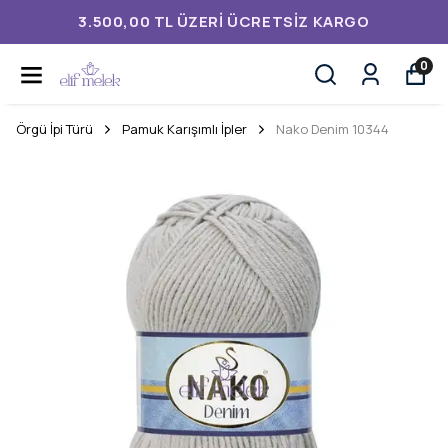
3.500,00 TL ÜZERI ÜCRETSIZ KARGO
0
Örgü İpi Türü
Pamuk Karışımlı İpler
Nako Denim 10344