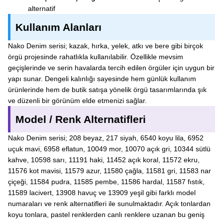
alternatif
Kullanım Alanları
Nako Denim serisi; kazak, hırka, yelek, atkı ve bere gibi birçok
örgü projesinde rahatlıkla kullanılabilir. Özellikle mevsim
geçişlerinde ve serin havalarda tercih edilen örgüler için uygun bir
yapı sunar. Dengeli kalınlığı sayesinde hem günlük kullanım
ürünlerinde hem de butik satışa yönelik örgü tasarımlarında şık
ve düzenli bir görünüm elde etmenizi sağlar.
Model / Renk Alternatifleri
Nako Denim serisi; 208 beyaz, 217 siyah, 6540 koyu lila, 6952
uçuk mavi, 6958 eflatun, 10049 mor, 10070 açık gri, 10344 sütlü
kahve, 10598 sarı, 11191 haki, 11452 açık koral, 11572 ekru,
11576 kot mavisi, 11579 azur, 11580 çağla, 11581 gri, 11583 nar
çiçeği, 11584 pudra, 11585 pembe, 11586 hardal, 11587 fıstık,
11589 lacivert, 13908 havuç ve 13909 yeşil gibi farklı model
numaraları ve renk alternatifleri ile sunulmaktadır. Açık tonlardan
koyu tonlara, pastel renklerden canlı renklere uzanan bu geniş