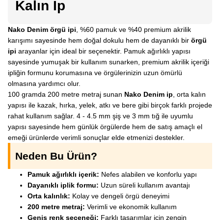
Kalın İp
Nako Denim örgü ipi
, %60 pamuk ve %40 premium akrilik
karışımı sayesinde hem doğal dokulu hem de dayanıklı bir
örgü
ipi
arayanlar için ideal bir seçenektir. Pamuk ağırlıklı yapısı
sayesinde yumuşak bir kullanım sunarken, premium akrilik içeriği
ipliğin formunu korumasına ve örgülerinizin uzun ömürlü
olmasına yardımcı olur.
100 gramda 200 metre metraj sunan
Nako Denim ip
, orta kalın
yapısı ile kazak, hırka, yelek, atkı ve bere gibi birçok farklı projede
rahat kullanım sağlar. 4 - 4.5 mm şiş ve 3 mm tığ ile uyumlu
yapısı sayesinde hem günlük örgülerde hem de satış amaçlı el
emeği ürünlerde verimli sonuçlar elde etmenizi destekler.
Neden Bu Ürün?
Pamuk ağırlıklı içerik:
Nefes alabilen ve konforlu yapı
Dayanıklı iplik formu:
Uzun süreli kullanım avantajı
Orta kalınlık:
Kolay ve dengeli örgü deneyimi
200 metre metraj:
Verimli ve ekonomik kullanım
Geniş renk seçeneği:
Farklı tasarımlar için zengin