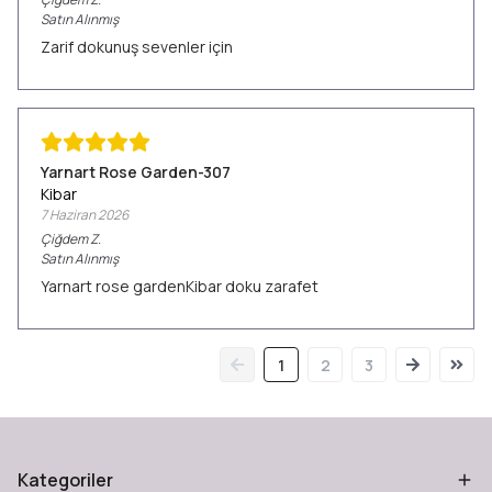
Satın Alınmış
Zarif dokunuş sevenler için
Yarnart Rose Garden-307
Kibar
7 Haziran 2026
Çiğdem
Z.
Satın Alınmış
Yarnart rose gardenKibar doku zarafet
1
2
3
Kategoriler