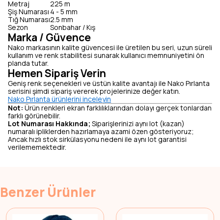
Metraj
225 m
Şiş Numarası
4 - 5 mm
Tığ Numarası
2.5 mm
Sezon
Sonbahar / Kış
Marka / Güvence
Nako markasının kalite güvencesi ile üretilen bu seri, uzun süreli
kullanım ve renk stabilitesi sunarak kullanıcı memnuniyetini ön
planda tutar.
Hemen Sipariş Verin
Geniş renk seçenekleri ve üstün kalite avantajı ile Nako Pırlanta
serisini şimdi sipariş vererek projelerinize değer katın.
Nako Pırlanta ürünlerini inceleyin
Not:
Ürün renkleri ekran farklılıklarından dolayı gerçek tonlardan
farklı görünebilir.
Lot Numarası Hakkında;
Siparişlerinizi aynı lot (kazan)
numaralı ipliklerden hazırlamaya azami özen gösteriyoruz;
Ancak hızlı stok sirkülasyonu nedeni ile aynı lot garantisi
verilememektedir.
Benzer Ürünler