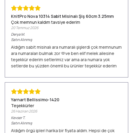
KnitPro Nova 10314 Sabit Misinalı Şiş 60cm 3.25mm
Çok memnun kaldım tavsiye ederim
20 Temmuz 2026
Derya
M.
Satın Alınmış
Aldığım sabit misinalı ara numaralı şişlerdi çok memnunum
ara numaraları bulmak zor 🫶ve ben elif melek ailesine
teşekkür ederim setlerimiz var ama ara numara yok
setlerde bu yüzden önemli bu ürünler teşekkür ederim
Yarnart Bellissimo-1420
Teşekkürler
26 Haziran 2026
Kevser
T.
Satın Alınmış
Aldığım örgü ipleri harika bir fiyata aldım. Hepsi de çok