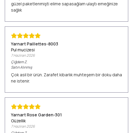
güzel paketlenmişti elime sapasağlam ulaştı emeğinize
sağlık
Yarnart Paillettes-8003
Pul mucizesi
7 Haziran 2026
Çiğdem
Z.
Satın Alınmış
Çok asil bir ürün. Zarafet kibarlık muhteşem bir doku daha
ne istenir.
Yarnart Rose Garden-301
Güzellik
7 Haziran 2026
Çiğdem
Z.