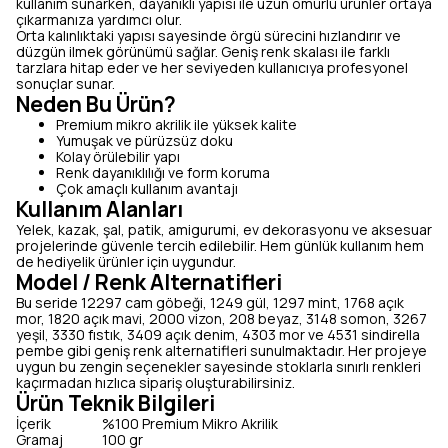
kullanım sunarken, dayanıklı yapısı ile uzun ömürlü ürünler ortaya
çıkarmanıza yardımcı olur.
Orta kalınlıktaki yapısı sayesinde örgü sürecini hızlandırır ve
düzgün ilmek görünümü sağlar. Geniş renk skalası ile farklı
tarzlara hitap eder ve her seviyeden kullanıcıya profesyonel
sonuçlar sunar.
Neden Bu Ürün?
Premium mikro akrilik ile yüksek kalite
Yumuşak ve pürüzsüz doku
Kolay örülebilir yapı
Renk dayanıklılığı ve form koruma
Çok amaçlı kullanım avantajı
Kullanım Alanları
Yelek, kazak, şal, patik, amigurumi, ev dekorasyonu ve aksesuar
projelerinde güvenle tercih edilebilir. Hem günlük kullanım hem
de hediyelik ürünler için uygundur.
Model / Renk Alternatifleri
Bu seride 12297 cam göbeği, 1249 gül, 1297 mint, 1768 açık
mor, 1820 açık mavi, 2000 vizon, 208 beyaz, 3148 somon, 3267
yeşil, 3330 fıstık, 3409 açık denim, 4303 mor ve 4531 sindirella
pembe gibi geniş renk alternatifleri sunulmaktadır. Her projeye
uygun bu zengin seçenekler sayesinde stoklarla sınırlı renkleri
kaçırmadan hızlıca sipariş oluşturabilirsiniz.
Ürün Teknik Bilgileri
İçerik
%100 Premium Mikro Akrilik
Gramaj
100 gr