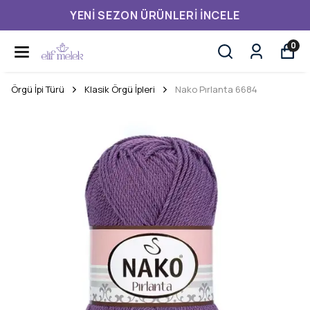
YENI SEZON ÜRÜNLERI İNCELE
0
Örgü İpi Türü
Klasik Örgü İpleri
Nako Pırlanta 6684