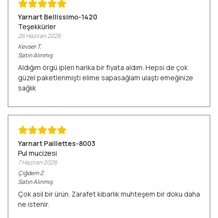
Yarnart Bellissimo-1420
Teşekkürler
26 Haziran 2026
Kevser
T.
Satın Alınmış
Aldığım örgü ipleri harika bir fiyata aldım. Hepsi de çok
güzel paketlenmişti elime sapasağlam ulaştı emeğinize
sağlık
Yarnart Paillettes-8003
Pul mucizesi
7 Haziran 2026
Çiğdem
Z.
Satın Alınmış
Çok asil bir ürün. Zarafet kibarlık muhteşem bir doku daha
ne istenir.