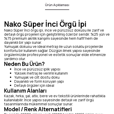
Ürün Açıklaması
Nako Süper İnci Örgü İpi
Nako Süper İnci örgü ipi, ince ve pürüzsüz dokusu ile zarif ve
detaylı örgü projeleri için geliştirilmiş özel bir seridir. %25 yün ve
%75 premium akrilik karışımı sayesinde hem hafif hem de
dayanıklı bir yapı sunar.
Yumuşak dokusu ve ideal metrajı ile uzun soluklu projelerde
konforlu bir kullanım sağlar. Düzgün ilmek yapısı sayesinde
örgülerinizde profesyonel ve estetik sonuçlar elde etmenize
yardımcı olur.
Neden Bu Ürün?
İnce ve pürüzsüz iplik yapısı
Yüksek metraj ile verimli kullanım
Yumuşak ve cilt dostu doku
Dayanıklı ve form koruyan yapı
Detaylı örgüler için ideal
Kullanım Alanları
Kazak, hırka, şal, atkı, bere ve ev tekstili ürünlerinde rahatlıkla
kullanılabilir. İnce yapısı sayesinde detaylı ve zarif örgü
tasarımlarında mükemmel sonuçlar sunar.
Model / Renk Alternatifleri