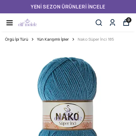
YENI SEZON ÜRÜNLERI İNCELE
0
Örgü İpi Türü
Yün Karışımlı İpler
Nako Süper İnci 185