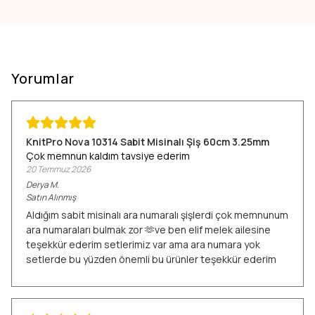
Yorumlar
KnitPro Nova 10314 Sabit Misinalı Şiş 60cm 3.25mm
Çok memnun kaldım tavsiye ederim
20 Temmuz 2026
Derya
M.
Satın Alınmış
Aldığım sabit misinalı ara numaralı şişlerdi çok memnunum
ara numaraları bulmak zor 🫶ve ben elif melek ailesine
teşekkür ederim setlerimiz var ama ara numara yok
setlerde bu yüzden önemli bu ürünler teşekkür ederim