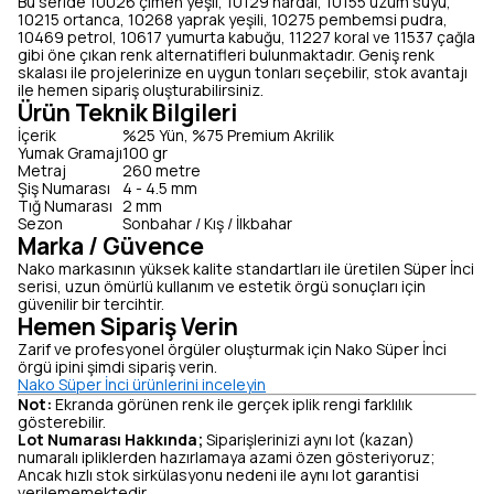
Bu seride 10026 çimen yeşil, 10129 hardal, 10155 üzüm suyu,
10215 ortanca, 10268 yaprak yeşili, 10275 pembemsi pudra,
10469 petrol, 10617 yumurta kabuğu, 11227 koral ve 11537 çağla
gibi öne çıkan renk alternatifleri bulunmaktadır. Geniş renk
skalası ile projelerinize en uygun tonları seçebilir, stok avantajı
ile hemen sipariş oluşturabilirsiniz.
Ürün Teknik Bilgileri
İçerik
%25 Yün, %75 Premium Akrilik
Yumak Gramajı
100 gr
Metraj
260 metre
Şiş Numarası
4 - 4.5 mm
Tığ Numarası
2 mm
Sezon
Sonbahar / Kış / İlkbahar
Marka / Güvence
Nako markasının yüksek kalite standartları ile üretilen Süper İnci
serisi, uzun ömürlü kullanım ve estetik örgü sonuçları için
güvenilir bir tercihtir.
Hemen Sipariş Verin
Zarif ve profesyonel örgüler oluşturmak için Nako Süper İnci
örgü ipini şimdi sipariş verin.
Nako Süper İnci ürünlerini inceleyin
Not:
Ekranda görünen renk ile gerçek iplik rengi farklılık
gösterebilir.
Lot Numarası Hakkında;
Siparişlerinizi aynı lot (kazan)
numaralı ipliklerden hazırlamaya azami özen gösteriyoruz;
Ancak hızlı stok sirkülasyonu nedeni ile aynı lot garantisi
verilememektedir.