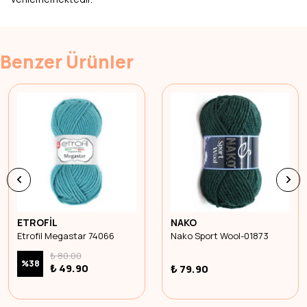
Benzer Ürünler
ETROFİL
NAKO
Etrofil Megastar 74066
Nako Sport Wool-01873
₺ 80.00
%
38
₺ 49.90
₺ 79.90