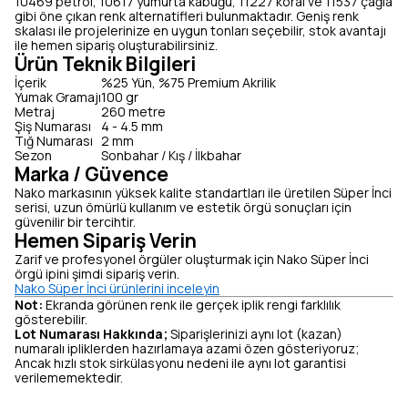
10469 petrol, 10617 yumurta kabuğu, 11227 koral ve 11537 çağla
gibi öne çıkan renk alternatifleri bulunmaktadır. Geniş renk
skalası ile projelerinize en uygun tonları seçebilir, stok avantajı
ile hemen sipariş oluşturabilirsiniz.
Ürün Teknik Bilgileri
İçerik
%25 Yün, %75 Premium Akrilik
Yumak Gramajı
100 gr
Metraj
260 metre
Şiş Numarası
4 - 4.5 mm
Tığ Numarası
2 mm
Sezon
Sonbahar / Kış / İlkbahar
Marka / Güvence
Nako markasının yüksek kalite standartları ile üretilen Süper İnci
serisi, uzun ömürlü kullanım ve estetik örgü sonuçları için
güvenilir bir tercihtir.
Hemen Sipariş Verin
Zarif ve profesyonel örgüler oluşturmak için Nako Süper İnci
örgü ipini şimdi sipariş verin.
Nako Süper İnci ürünlerini inceleyin
Not:
Ekranda görünen renk ile gerçek iplik rengi farklılık
gösterebilir.
Lot Numarası Hakkında;
Siparişlerinizi aynı lot (kazan)
numaralı ipliklerden hazırlamaya azami özen gösteriyoruz;
Ancak hızlı stok sirkülasyonu nedeni ile aynı lot garantisi
verilememektedir.