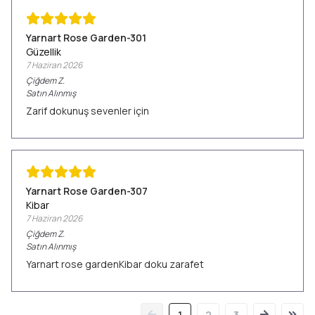
Yarnart Rose Garden-301
Güzellik
7 Haziran 2026
Çiğdem
Z.
Satın Alınmış
Zarif dokunuş sevenler için
Yarnart Rose Garden-307
Kibar
7 Haziran 2026
Çiğdem
Z.
Satın Alınmış
Yarnart rose gardenKibar doku zarafet
1
2
3