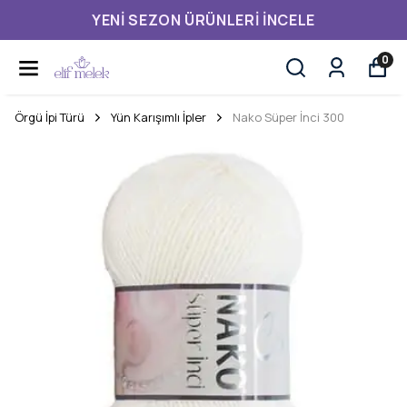
YENI SEZON ÜRÜNLERI İNCELE
0
Örgü İpi Türü
Yün Karışımlı İpler
Nako Süper İnci 300