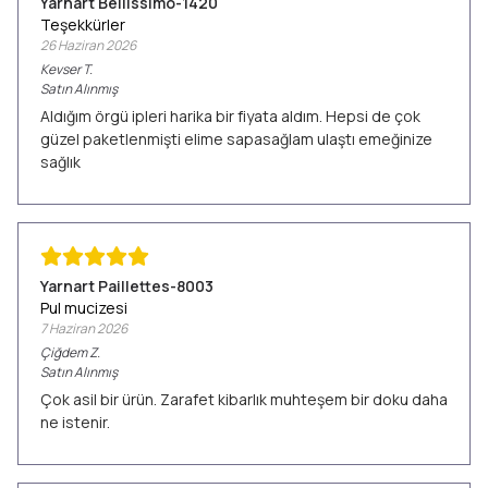
Yarnart Bellissimo-1420
Teşekkürler
26 Haziran 2026
Kevser
T.
Satın Alınmış
Aldığım örgü ipleri harika bir fiyata aldım. Hepsi de çok
güzel paketlenmişti elime sapasağlam ulaştı emeğinize
sağlık
Yarnart Paillettes-8003
Pul mucizesi
7 Haziran 2026
Çiğdem
Z.
Satın Alınmış
Çok asil bir ürün. Zarafet kibarlık muhteşem bir doku daha
ne istenir.