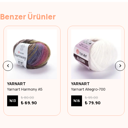
Benzer Ürünler
YARNART
YARNART
Yarnart Harmony A5
Yarnart Allegro-700
₺ 80.00
₺ 95.00
%
13
%
16
₺ 69.90
₺ 79.90