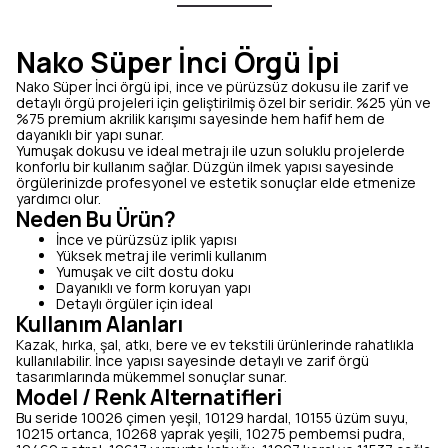
Nako Süper İnci Örgü İpi
Nako Süper İnci örgü ipi, ince ve pürüzsüz dokusu ile zarif ve
detaylı örgü projeleri için geliştirilmiş özel bir seridir. %25 yün ve
%75 premium akrilik karışımı sayesinde hem hafif hem de
dayanıklı bir yapı sunar.
Yumuşak dokusu ve ideal metrajı ile uzun soluklu projelerde
konforlu bir kullanım sağlar. Düzgün ilmek yapısı sayesinde
örgülerinizde profesyonel ve estetik sonuçlar elde etmenize
yardımcı olur.
Neden Bu Ürün?
İnce ve pürüzsüz iplik yapısı
Yüksek metraj ile verimli kullanım
Yumuşak ve cilt dostu doku
Dayanıklı ve form koruyan yapı
Detaylı örgüler için ideal
Kullanım Alanları
Kazak, hırka, şal, atkı, bere ve ev tekstili ürünlerinde rahatlıkla
kullanılabilir. İnce yapısı sayesinde detaylı ve zarif örgü
tasarımlarında mükemmel sonuçlar sunar.
Model / Renk Alternatifleri
Bu seride 10026 çimen yeşil, 10129 hardal, 10155 üzüm suyu,
10215 ortanca, 10268 yaprak yeşili, 10275 pembemsi pudra,