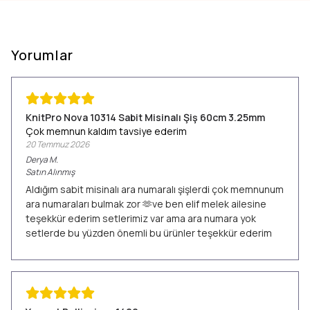
Yorumlar
KnitPro Nova 10314 Sabit Misinalı Şiş 60cm 3.25mm
Çok memnun kaldım tavsiye ederim
20 Temmuz 2026
Derya
M.
Satın Alınmış
Aldığım sabit misinalı ara numaralı şişlerdi çok memnunum
ara numaraları bulmak zor 🫶ve ben elif melek ailesine
teşekkür ederim setlerimiz var ama ara numara yok
setlerde bu yüzden önemli bu ürünler teşekkür ederim