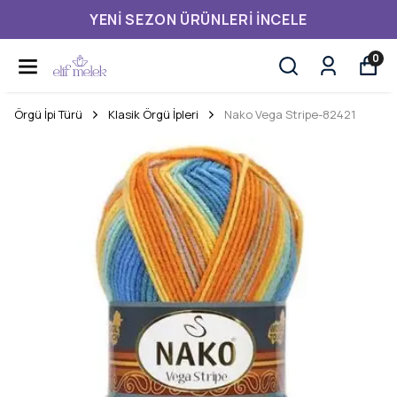
YENI SEZON ÜRÜNLERI İNCELE
0
Örgü İpi Türü
Klasik Örgü İpleri
Nako Vega Stripe-82421