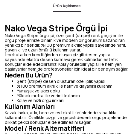
Ürün Açıklaması
Nako Vega Stripe Örgü İpi
Nako Vega Stripe örgü ipi, özel şerit (stripe) renk geçişleri ile
örgü projelerinize dinamik ve modern bir görünüm kazandıran
yenilikçi bir seridir. %100 premium akrilik yapısı sayesinde hafif,
dayanıklı ve uzun ömürlü kullanım sunar.
İlmek atarken kendiliğinden oluşan çizgili desen yapısı
sayesinde ekstra desen kurmaya gerek kalmadan estetik
sonuçlar elde edebilirsiniz. Kolay örülebilir yapısı ile hem yeni
başlayanlar hem de profesyoneller için ideal bir deneyim sağlar.
Neden Bu Ürün?
Şerit (stripe) desen oluşturan özel iplik yapısı
%100 premium akrilik ile hafif ve dayanıklı kullanım
Yumuşak ve akıcı doku
Yüksek metraj ile verimli kullanım
Kolay ve hızlı örgü imkanı
Kullanım Alanları
Kazak, hırka, atkı, bere ve ev tekstili ürünlerinde rahatlıkla
kullanılabilir. Özellikle çizgili ve geçişli desenli örgü projelerinde
dikkat çekici sonuçlar elde edilmesini sağlar.
Model / Renk Alternatifleri