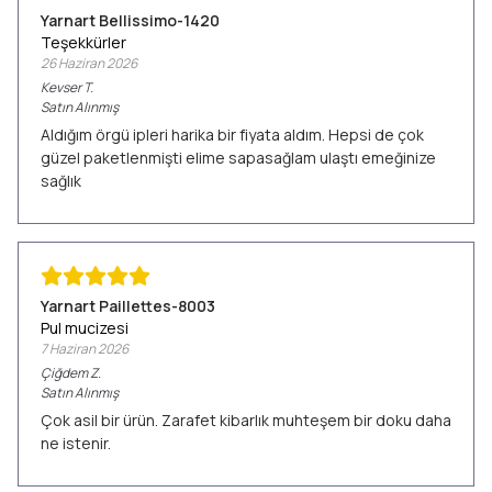
Yarnart Bellissimo-1420
Teşekkürler
26 Haziran 2026
Kevser
T.
Satın Alınmış
Aldığım örgü ipleri harika bir fiyata aldım. Hepsi de çok
güzel paketlenmişti elime sapasağlam ulaştı emeğinize
sağlık
Yarnart Paillettes-8003
Pul mucizesi
7 Haziran 2026
Çiğdem
Z.
Satın Alınmış
Çok asil bir ürün. Zarafet kibarlık muhteşem bir doku daha
ne istenir.