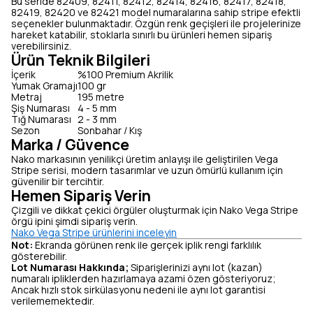
Bu seride 82409, 82411, 82412, 82414, 82416, 82417, 82418,
82419, 82420 ve 82421 model numaralarına sahip stripe efektli
seçenekler bulunmaktadır. Özgün renk geçişleri ile projelerinize
hareket katabilir, stoklarla sınırlı bu ürünleri hemen sipariş
verebilirsiniz.
Ürün Teknik Bilgileri
İçerik
%100 Premium Akrilik
Yumak Gramajı
100 gr
Metraj
195 metre
Şiş Numarası
4 - 5 mm
Tığ Numarası
2 - 3 mm
Sezon
Sonbahar / Kış
Marka / Güvence
Nako markasının yenilikçi üretim anlayışı ile geliştirilen Vega
Stripe serisi, modern tasarımlar ve uzun ömürlü kullanım için
güvenilir bir tercihtir.
Hemen Sipariş Verin
Çizgili ve dikkat çekici örgüler oluşturmak için Nako Vega Stripe
örgü ipini şimdi sipariş verin.
Nako Vega Stripe ürünlerini inceleyin
Not:
Ekranda görünen renk ile gerçek iplik rengi farklılık
gösterebilir.
Lot Numarası Hakkında;
Siparişlerinizi aynı lot (kazan)
numaralı ipliklerden hazırlamaya azami özen gösteriyoruz;
Ancak hızlı stok sirkülasyonu nedeni ile aynı lot garantisi
verilememektedir.