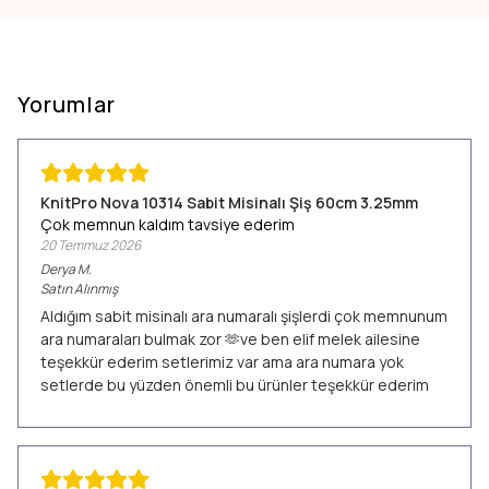
Yorumlar
KnitPro Nova 10314 Sabit Misinalı Şiş 60cm 3.25mm
Çok memnun kaldım tavsiye ederim
20 Temmuz 2026
Derya
M.
Satın Alınmış
Aldığım sabit misinalı ara numaralı şişlerdi çok memnunum
ara numaraları bulmak zor 🫶ve ben elif melek ailesine
teşekkür ederim setlerimiz var ama ara numara yok
setlerde bu yüzden önemli bu ürünler teşekkür ederim