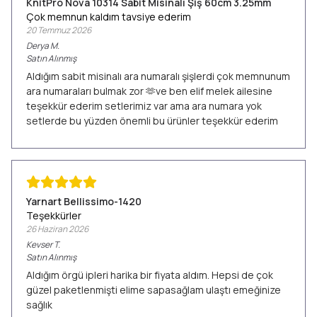
KnitPro Nova 10314 Sabit Misinalı Şiş 60cm 3.25mm
Çok memnun kaldım tavsiye ederim
20 Temmuz 2026
Derya
M.
Satın Alınmış
Aldığım sabit misinalı ara numaralı şişlerdi çok memnunum
ara numaraları bulmak zor 🫶ve ben elif melek ailesine
teşekkür ederim setlerimiz var ama ara numara yok
setlerde bu yüzden önemli bu ürünler teşekkür ederim
Yarnart Bellissimo-1420
Teşekkürler
26 Haziran 2026
Kevser
T.
Satın Alınmış
Aldığım örgü ipleri harika bir fiyata aldım. Hepsi de çok
güzel paketlenmişti elime sapasağlam ulaştı emeğinize
sağlık