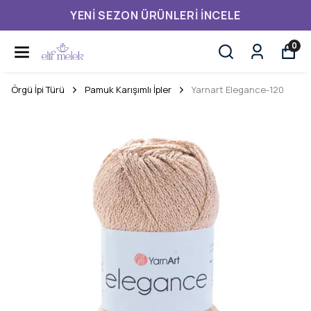
YENI SEZON ÜRÜNLERI İNCELE
0
Örgü İpi Türü
Pamuk Karışımlı İpler
Yarnart Elegance-120