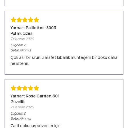
Yarnart Paillettes-8003
Pul mucizesi
7 Haziran 2026
Çiğdem
Z.
Satın Alınmış
Çok asil bir ürün. Zarafet kibarlık muhteşem bir doku daha
ne istenir.
Yarnart Rose Garden-301
Güzellik
7 Haziran 2026
Çiğdem
Z.
Satın Alınmış
Zarif dokunuş sevenler için