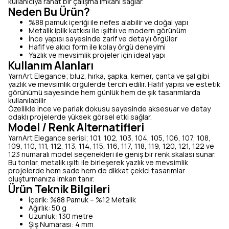
kullanıcıya rahat bir çalışma imkanı sağlar.
Neden Bu Ürün?
%88 pamuk içeriği ile nefes alabilir ve doğal yapı
Metalik iplik katkısı ile ışıltılı ve modern görünüm
İnce yapısı sayesinde zarif ve detaylı örgüler
Hafif ve akıcı form ile kolay örgü deneyimi
Yazlık ve mevsimlik projeler için ideal yapı
Kullanım Alanları
YarnArt Elegance; bluz, hırka, şapka, kemer, çanta ve şal gibi
yazlık ve mevsimlik örgülerde tercih edilir. Hafif yapısı ve estetik
görünümü sayesinde hem günlük hem de şık tasarımlarda
kullanılabilir.
Özellikle ince ve parlak dokusu sayesinde aksesuar ve detay
odaklı projelerde yüksek görsel etki sağlar.
Model / Renk Alternatifleri
YarnArt Elegance serisi; 101, 102, 103, 104, 105, 106, 107, 108,
109, 110, 111, 112, 113, 114, 115, 116, 117, 118, 119, 120, 121, 122 ve
123 numaralı model seçenekleri ile geniş bir renk skalası sunar.
Bu tonlar, metalik ışıltı ile birleşerek yazlık ve mevsimlik
projelerde hem sade hem de dikkat çekici tasarımlar
oluşturmanıza imkan tanır.
Ürün Teknik Bilgileri
İçerik: %88 Pamuk – %12 Metalik
Ağırlık: 50 g
Uzunluk: 130 metre
Şiş Numarası: 4 mm