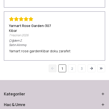
Yarnart Rose Garden-307
Kibar
7 Haziran 2026
Çiğdem
Z.
Satın Alınmış
Yarnart rose gardenKibar doku zarafet
1
2
3
Kategoriler
Hac & Umre