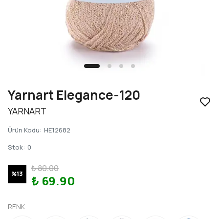
Yarnart Elegance-120
YARNART
Ürün Kodu
:
HE12682
Stok
:
0
₺ 80.00
%
13
₺ 69.90
RENK