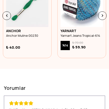
ANCHOR
YARNART
Anchor Muline 00230
Yarnart Jeans Tropical-614
₺ 70.00
%
14
₺ 59.90
₺ 40.00
Yorumlar