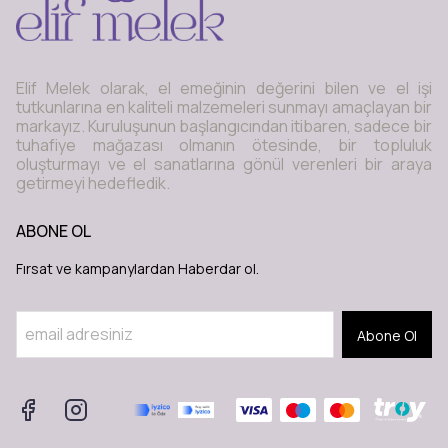
Elif Melek olarak, el emeğinin değerini bilen ve el işi
tutkunlarına en kaliteli malzemeleri sunmayı amaçlayan bir
markayız. Kuruluşunun başlangıcından itibaren, sadece bir
tuhafiye mağazası olmanın ötesinde, bir topluluk
oluşturmayı ve el sanatlarına gönül verenleri bir araya
getirmeyi hedefledik.
ABONE OL
Fırsat ve kampanylardan Haberdar ol.
Abone Ol