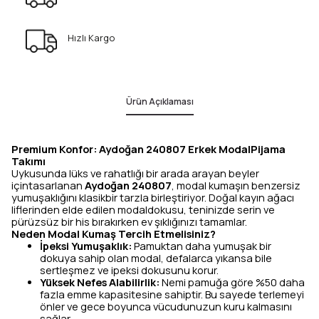
Hızlı Kargo
Ürün Açıklaması
Premium Konfor: Aydoğan 240807 Erkek ModalPijama
Takımı
Uykusunda lüks ve rahatlığı bir arada arayan beyler
içintasarlanan
Aydoğan 240807
, modal kumaşın benzersiz
yumuşaklığını klasikbir tarzla birleştiriyor. Doğal kayın ağacı
liflerinden elde edilen modaldokusu, teninizde serin ve
pürüzsüz bir his bırakırken ev şıklığınızı tamamlar.
Neden Modal Kumaş Tercih Etmelisiniz?
İpeksi Yumuşaklık:
Pamuktan daha yumuşak bir
dokuya sahip olan modal, defalarca yıkansa bile
sertleşmez ve ipeksi dokusunu korur.
Yüksek Nefes Alabilirlik:
Nemi pamuğa göre %50 daha
fazla emme kapasitesine sahiptir. Bu sayede terlemeyi
önler ve gece boyunca vücudunuzun kuru kalmasını
sağlar.