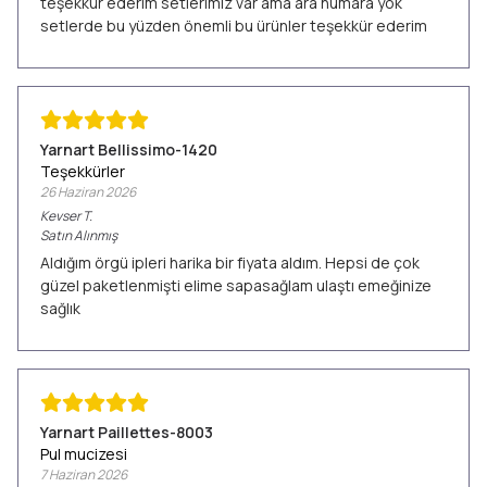
teşekkür ederim setlerimiz var ama ara numara yok
setlerde bu yüzden önemli bu ürünler teşekkür ederim
Yarnart Bellissimo-1420
Teşekkürler
26 Haziran 2026
Kevser
T.
Satın Alınmış
Aldığım örgü ipleri harika bir fiyata aldım. Hepsi de çok
güzel paketlenmişti elime sapasağlam ulaştı emeğinize
sağlık
Yarnart Paillettes-8003
Pul mucizesi
7 Haziran 2026