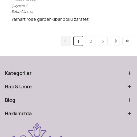
Çiğdem
Z.
Satın Alınmış
Yarnart rose gardenKibar doku zarafet
1
2
3
Kategoriler
Hac & Umre
Blog
Hakkımızda