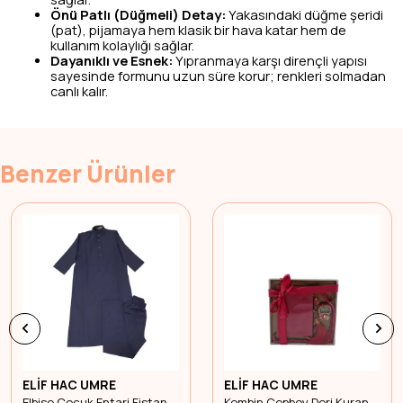
Önü Patlı (Düğmeli) Detay:
Yakasındaki düğme şeridi
(pat), pijamaya hem klasik bir hava katar hem de
kullanım kolaylığı sağlar.
Dayanıklı ve Esnek:
Yıpranmaya karşı dirençli yapısı
sayesinde formunu uzun süre korur; renkleri solmadan
canlı kalır.
Benzer Ürünler
ELİF HAC UMRE
ELİF HAC UMRE
Elbise Çocuk Entari Fistan Pantolonlu M3-Beden 1
Kombin Cepboy Deri Kuran Zikirmatik İnci Tesbih M7