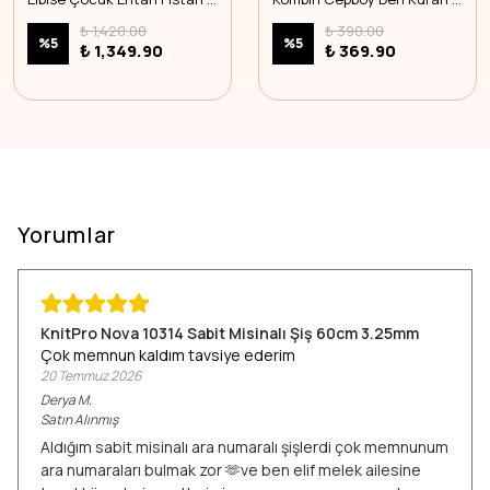
₺ 1,420.00
₺ 390.00
%
5
%
5
₺ 1,349.90
₺ 369.90
Yorumlar
KnitPro Nova 10314 Sabit Misinalı Şiş 60cm 3.25mm
Çok memnun kaldım tavsiye ederim
20 Temmuz 2026
Derya
M.
Satın Alınmış
Aldığım sabit misinalı ara numaralı şişlerdi çok memnunum
ara numaraları bulmak zor 🫶ve ben elif melek ailesine