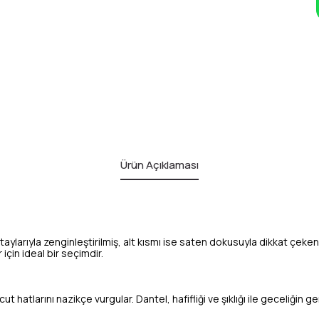
Ürün Açıklaması
larıyla zenginleştirilmiş, alt kısmı ise saten dokusuyla dikkat çeke
çin ideal bir seçimdir.
t hatlarını nazikçe vurgular. Dantel, hafifliği ve şıklığı ile geceliğin g