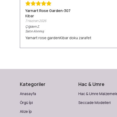
Yarnart Rose Garden-307
Kibar
7 Haziran 2026
Çiğdem
Z.
Satın Alınmış
Yarnart rose gardenKibar doku zarafet
Kategoriler
Hac & Umre
Anasayfa
Hac & Umre Malzemele
Örgü İpi
Seccade Modelleri
Alize İp