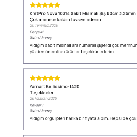
KnitPro Nova 10314 Sabit Misinalı Şiş 60cm 3.25mm
Çok memnun kaldım tavsiye ederim
20 Temmuz 2026
Derya
M.
Satın Alınmış
Aldığım sabit misinalı ara numaralı şişlerdi çok memn
yüzden önemli bu ürünler teşekkür ederim
Yarnart Bellissimo-1420
Teşekkürler
26 Haziran 2026
Kevser
T.
Satın Alınmış
Aldığım örgü ipleri harika bir fiyata aldım. Hepsi de ç