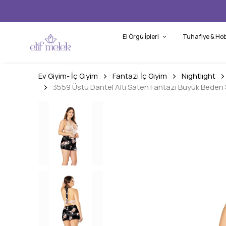
El Örgü İpleri
Tuhafiye & Hob
Ev Giyim- İç Giyim
Fantazi İç Giyim
Nıghtlıght
3559 Üstü Dantel Altı Saten Fantazi Büyük Beden 