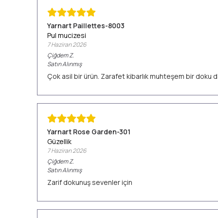
Yarnart Paillettes-8003
Pul mucizesi
7 Haziran 2026
Çiğdem
Z.
Satın Alınmış
Çok asil bir ürün. Zarafet kibarlık muhteşem bir doku d
Yarnart Rose Garden-301
Güzellik
7 Haziran 2026
Çiğdem
Z.
Satın Alınmış
Zarif dokunuş sevenler için