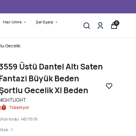
Hac-Umre
Şal-Eşarp
0
lu Gecelik
3559 Üstü Dantel Altı Saten
Fantazi Büyük Beden
Şortlu Gecelik Xl Beden
NIGHTLIGHT
Tükeniyor
Ürün Kodu
:
HE17576
Stok
:
1