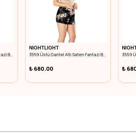
NIGHTLIGHT
NIGH
3559 Üstü Dantel Altı Saten Fantazi Büyük Beden Şortlu Gecelik 2Xl Beden
3559 Üstü Dantel Altı Saten Fantazi Büyük Beden Şortlu Gecelik 4Xl Beden
₺ 680.00
₺ 68