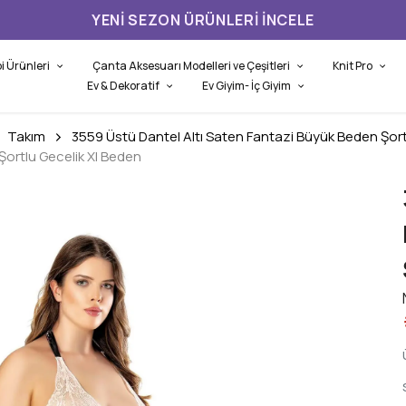
YENI SEZON ÜRÜNLERI İNCELE
i Ürünleri
Çanta Aksesuarı Modelleri ve Çeşitleri
Knit Pro
Ev & Dekoratif
Ev Giyim- İç Giyim
Takım
3559 Üstü Dantel Altı Saten Fantazi Büyük Beden Şort
Şortlu Gecelik Xl Beden