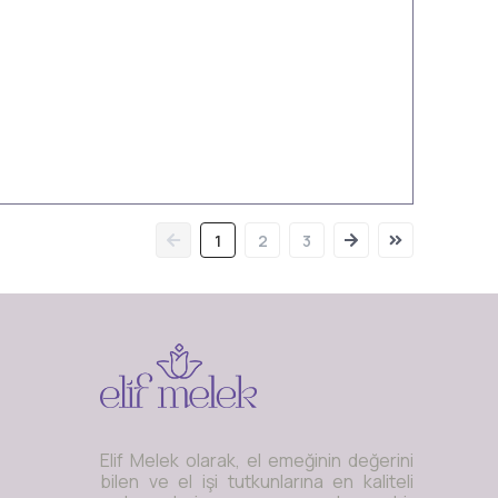
1
2
3
Elif Melek olarak, el emeğinin değerini
bilen ve el işi tutkunlarına en kaliteli