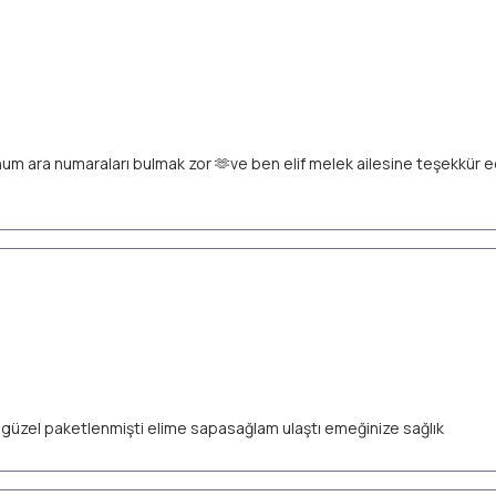
unum ara numaraları bulmak zor 🫶ve ben elif melek ailesine teşekkür
ok güzel paketlenmişti elime sapasağlam ulaştı emeğinize sağlık