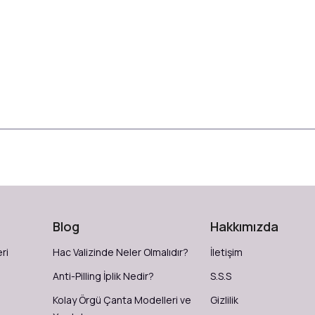
Blog
Hakkımızda
ri
Hac Valizinde Neler Olmalıdır?
İletişim
Anti-Pilling İplik Nedir?
S.S.S
Kolay Örgü Çanta Modelleri ve
Gizlilik