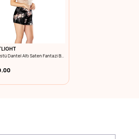
TLIGHT
3559 Üstü Dantel Altı Saten Fantazi Büyük Beden Şortlu Gecelik 3Xl Beden
0.00