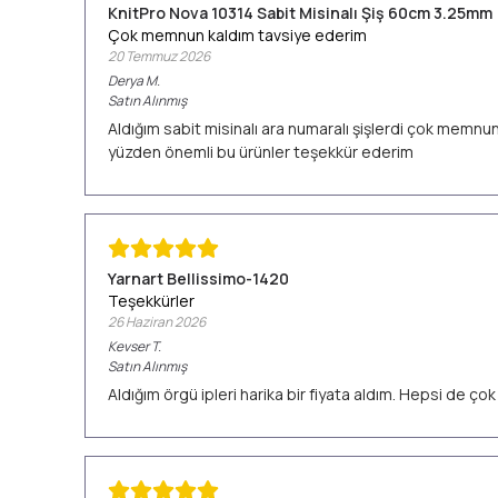
KnitPro Nova 10314 Sabit Misinalı Şiş 60cm 3.25mm
Çok memnun kaldım tavsiye ederim
20 Temmuz 2026
Derya
M.
Satın Alınmış
Aldığım sabit misinalı ara numaralı şişlerdi çok memn
yüzden önemli bu ürünler teşekkür ederim
Yarnart Bellissimo-1420
Teşekkürler
26 Haziran 2026
Kevser
T.
Satın Alınmış
Aldığım örgü ipleri harika bir fiyata aldım. Hepsi de ç