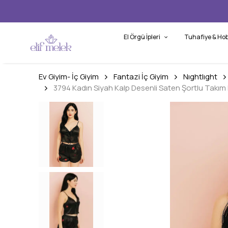
El Örgü İpleri
Tuhafiye & Hob
Ev Giyim- İç Giyim
Fantazi İç Giyim
Nıghtlıght
3794 Kadın Siyah Kalp Desenli Saten Şortlu Takım