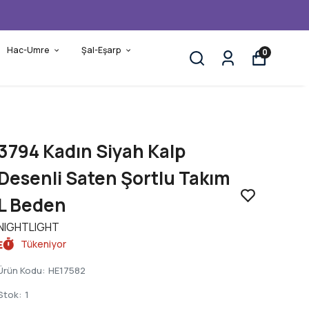
Hac-Umre
Şal-Eşarp
0
3794 Kadın Siyah Kalp
Desenli Saten Şortlu Takım
L Beden
NIGHTLIGHT
Tükeniyor
Ürün Kodu
:
HE17582
Stok
:
1