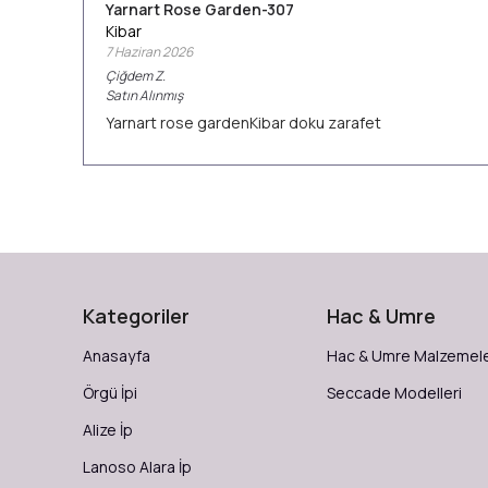
Yarnart Rose Garden-307
Kibar
7 Haziran 2026
Çiğdem
Z.
Satın Alınmış
Yarnart rose gardenKibar doku zarafet
Kategoriler
Hac & Umre
Anasayfa
Hac & Umre Malzemele
Örgü İpi
Seccade Modelleri
Alize İp
Lanoso Alara İp