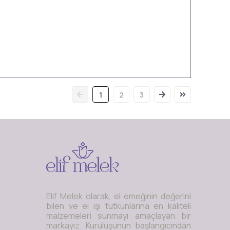
1
2
3
Elif Melek olarak, el emeğinin değerini
bilen ve el işi tutkunlarına en kaliteli
malzemeleri sunmayı amaçlayan bir
markayız. Kuruluşunun başlangıcından