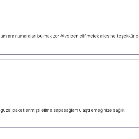
unum ara numaraları bulmak zor 🫶ve ben elif melek ailesine teşekkür
ok güzel paketlenmişti elime sapasağlam ulaştı emeğinize sağlık