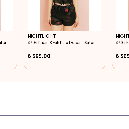
NIGHTLIGHT
NIGH
3794 Kadın Siyah Kalp Desenli Saten Şortlu Takım M Beden
3794 Kadın Siyah Kalp Desenli Saten Şortlu Takım S Beden
₺ 565.00
₺ 56