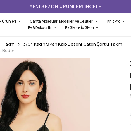
3.500,00 TL ÜZERI ÜCRETSIZ KARGO
i Ürünleri
Çanta Aksesuarı Modelleri ve Çeşitleri
Knit Pro
Ev & Dekoratif
Ev Giyim- İç Giyim
Takım
3794 Kadın Siyah Kalp Desenli Saten Şortlu Takım
 L Beden