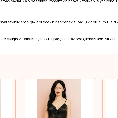
as sağlar. Kalp desenleri, romantik bir hava katarken, siyah rengi ile
yal etkinliklerde giyilebilecek bir seçenek sunar. Şık görünümü ile 
e de şıklığınızı tamamlayacak bir parça olarak öne çıkmaktadır. NIGHTL