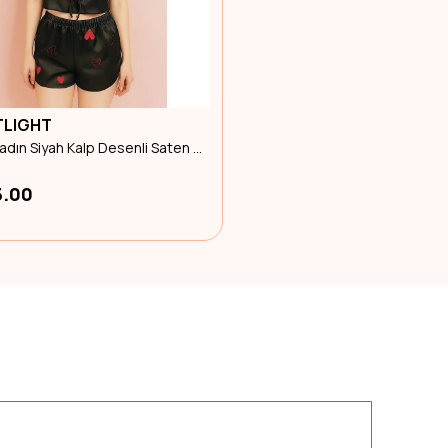
TLIGHT
3794 Kadın Siyah Kalp Desenli Saten Şortlu Takım Xl Beden
5.00