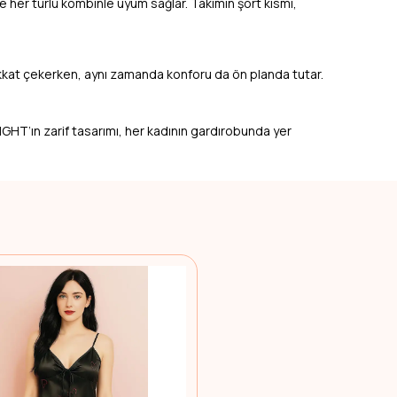
 her türlü kombinle uyum sağlar. Takımın şort kısmı,
dikkat çekerken, aynı zamanda konforu da ön planda tutar.
IGHT’ın zarif tasarımı, her kadının gardırobunda yer