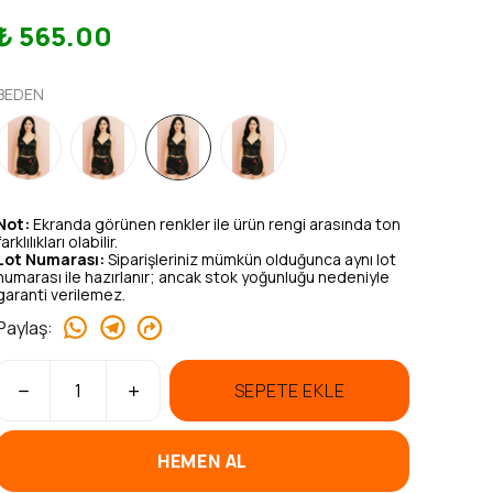
₺ 565.00
BEDEN
Not:
Ekranda görünen renkler ile ürün rengi arasında ton
farklılıkları olabilir.
Lot Numarası:
Siparişleriniz mümkün olduğunca aynı lot
numarası ile hazırlanır; ancak stok yoğunluğu nedeniyle
garanti verilemez.
Paylaş
:
SEPETE EKLE
HEMEN AL