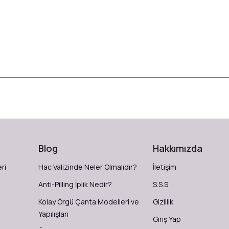
Blog
Hakkımızda
ri
Hac Valizinde Neler Olmalıdır?
İletişim
Anti-Pilling İplik Nedir?
S.S.S
Kolay Örgü Çanta Modelleri ve
Gizlilik
Yapılışları
Giriş Yap