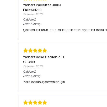
Yarnart Paillettes-8003
Pul mucizesi
7 Haziran 2026
Çiğdem
Z.
Satın Alınmış
Çok asil bir ürün. Zarafet kibarlık muhteşem bir doku d
Yarnart Rose Garden-301
Güzellik
7 Haziran 2026
Çiğdem
Z.
Satın Alınmış
Zarif dokunuş sevenler için