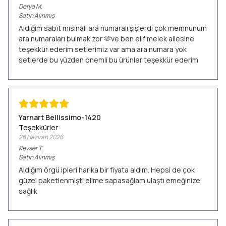
Derya
M.
Satın Alınmış
Aldığım sabit misinalı ara numaralı şişlerdi çok memnunum
ara numaraları bulmak zor 🫶ve ben elif melek ailesine
teşekkür ederim setlerimiz var ama ara numara yok
setlerde bu yüzden önemli bu ürünler teşekkür ederim
Yarnart Bellissimo-1420
Teşekkürler
26 Haziran 2026
Kevser
T.
Satın Alınmış
Aldığım örgü ipleri harika bir fiyata aldım. Hepsi de çok
güzel paketlenmişti elime sapasağlam ulaştı emeğinize
sağlık