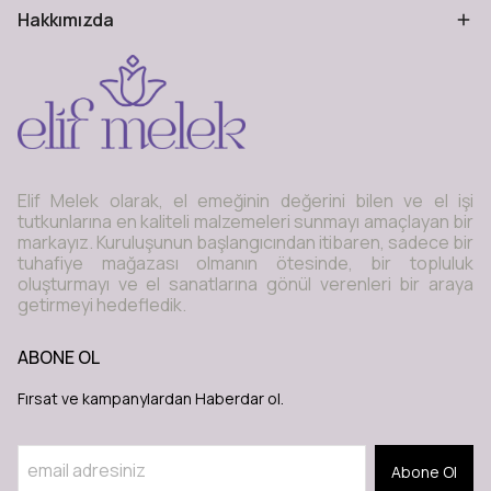
Hakkımızda
Elif Melek olarak, el emeğinin değerini bilen ve el işi
tutkunlarına en kaliteli malzemeleri sunmayı amaçlayan bir
markayız. Kuruluşunun başlangıcından itibaren, sadece bir
tuhafiye mağazası olmanın ötesinde, bir topluluk
oluşturmayı ve el sanatlarına gönül verenleri bir araya
getirmeyi hedefledik.
ABONE OL
Fırsat ve kampanylardan Haberdar ol.
Abone Ol