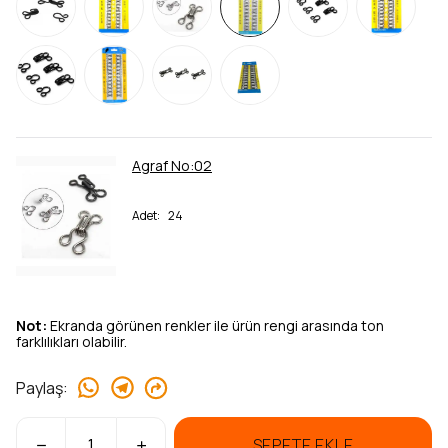
Agraf No:02
Adet
:
24
Not:
Ekranda görünen renkler ile ürün rengi arasında ton
farklılıkları olabilir.
Paylaş
:
SEPETE EKLE