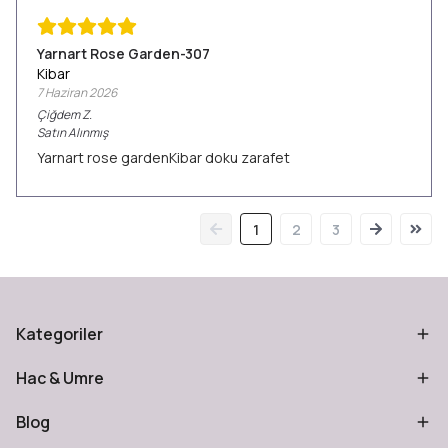
Yarnart Rose Garden-307
Kibar
7 Haziran 2026
Çiğdem
Z.
Satın Alınmış
Yarnart rose gardenKibar doku zarafet
1
2
3
Kategoriler
Hac & Umre
Blog