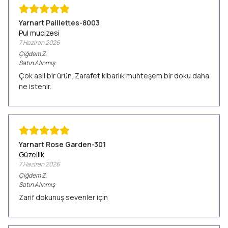
Yarnart Paillettes-8003
Pul mucizesi
7 Haziran 2026
Çiğdem
Z.
Satın Alınmış
Çok asil bir ürün. Zarafet kibarlık muhteşem bir doku daha
ne istenir.
Yarnart Rose Garden-301
Güzellik
7 Haziran 2026
Çiğdem
Z.
Satın Alınmış
Zarif dokunuş sevenler için