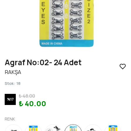
Agraf No:02- 24 Adet
RAKŞA
Stok
:
18
₺ 48.00
%
17
₺ 40.00
RENK