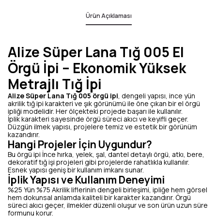
Ürün Açıklaması
Alize Süper Lana Tığ 005 El
Örgü İpi – Ekonomik Yüksek
Metrajlı Tığ İpi
Alize Süper Lana Tığ 005 örgü ipi
, dengeli yapısı, ince yün
akrilik tığ ipi karakteri ve şık görünümü ile öne çıkan bir el örgü
ipliği modelidir. Her ölçekteki projede başarı ile kullanılır.
İplik karakteri sayesinde örgü süreci akıcı ve keyifli geçer.
Düzgün ilmek yapısı, projelere temiz ve estetik bir görünüm
kazandırır.
Hangi Projeler İçin Uygundur?
Bu örgü ipi İnce hırka, yelek, şal, dantel detaylı örgü, atkı, bere,
dekoratif tığ işi projeleri gibi projelerde rahatlıkla kullanılır.
Esnek yapısı geniş bir kullanım imkanı sunar.
İplik Yapısı ve Kullanım Deneyimi
%25 Yün %75 Akrilik liflerinin dengeli birleşimi, ipliğe hem görsel
hem dokunsal anlamda kaliteli bir karakter kazandırır. Örgü
süreci akıcı geçer, ilmekler düzenli oluşur ve son ürün uzun süre
formunu korur.