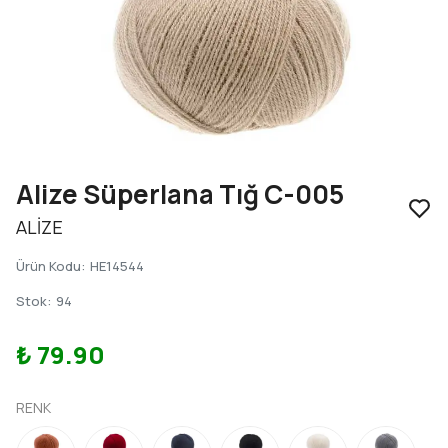
Alize Süperlana Tığ C-005
ALİZE
Ürün Kodu
:
HE14544
Stok
:
94
₺ 79.90
RENK