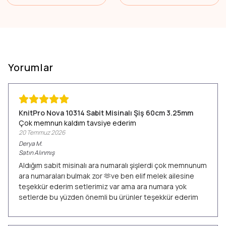
Yorumlar
KnitPro Nova 10314 Sabit Misinalı Şiş 60cm 3.25mm
Çok memnun kaldım tavsiye ederim
20 Temmuz 2026
Derya
M.
Satın Alınmış
Aldığım sabit misinalı ara numaralı şişlerdi çok memnunum
ara numaraları bulmak zor 🫶ve ben elif melek ailesine
teşekkür ederim setlerimiz var ama ara numara yok
setlerde bu yüzden önemli bu ürünler teşekkür ederim