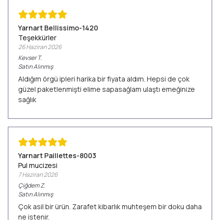
Yarnart Bellissimo-1420
Teşekkürler
26 Haziran 2026
Kevser
T.
Satın Alınmış
Aldığım örgü ipleri harika bir fiyata aldım. Hepsi de çok
güzel paketlenmişti elime sapasağlam ulaştı emeğinize
sağlık
Yarnart Paillettes-8003
Pul mucizesi
7 Haziran 2026
Çiğdem
Z.
Satın Alınmış
Çok asil bir ürün. Zarafet kibarlık muhteşem bir doku daha
ne istenir.