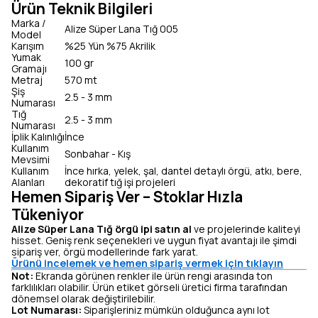
Ürün Teknik Bilgileri
Marka /
Alize Süper Lana Tığ 005
Model
Karışım
%25 Yün %75 Akrilik
Yumak
100 gr
Gramajı
Metraj
570 mt
Şiş
2.5 - 3 mm
Numarası
Tığ
2.5 - 3 mm
Numarası
İplik Kalınlığı
İnce
Kullanım
Sonbahar - Kış
Mevsimi
Kullanım
İnce hırka, yelek, şal, dantel detaylı örgü, atkı, bere,
Alanları
dekoratif tığ işi projeleri
Hemen Sipariş Ver – Stoklar Hızla
Tükeniyor
Alize Süper Lana Tığ örgü ipi satın al
ve projelerinde kaliteyi
hisset. Geniş renk seçenekleri ve uygun fiyat avantajı ile şimdi
sipariş ver, örgü modellerinde fark yarat.
Ürünü incelemek ve hemen sipariş vermek için tıklayın
Not:
Ekranda görünen renkler ile ürün rengi arasında ton
farklılıkları olabilir. Ürün etiket görseli üretici firma tarafından
dönemsel olarak değiştirilebilir.
Lot Numarası:
Siparişleriniz mümkün olduğunca aynı lot