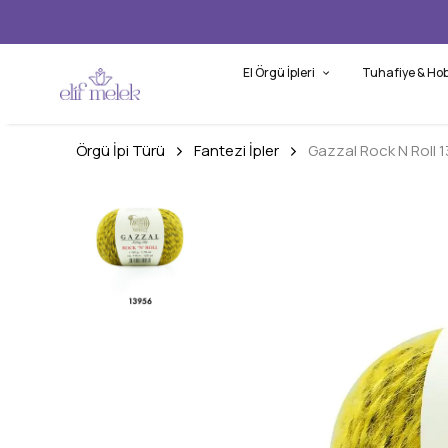
El Örgü İpleri
Tuhafiye & Hob
Örgü İpi Türü
Fantezi İpler
Gazzal Rock N Roll 