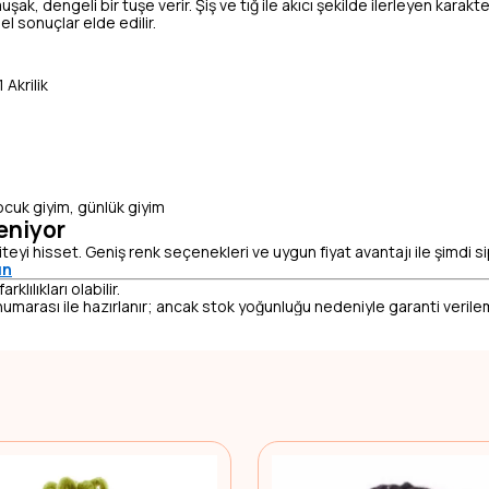
, dengeli bir tuşe verir. Şiş ve tığ ile akıcı şekilde ilerleyen karakt
l sonuçlar elde edilir.
Akrilik
çocuk giyim, günlük giyim
eniyor
teyi hisset. Geniş renk seçenekleri ve uygun fiyat avantajı ile şimdi s
ın
lılıkları olabilir.
umarası ile hazırlanır; ancak stok yoğunluğu nedeniyle garanti veril