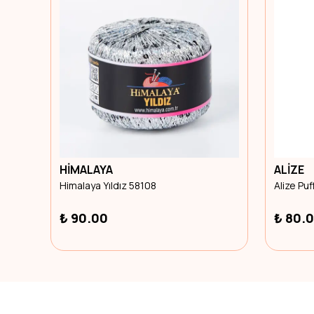
HİMALAYA
ALİZE
Himalaya Yıldız 58108
Alize Pu
₺ 90.00
₺ 80.