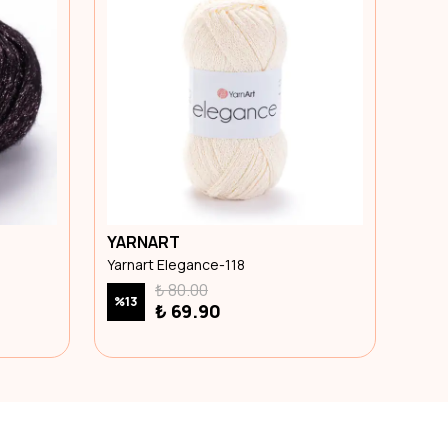
YARNART
ALİZ
Yarnart Elegance-118
Alize
₺ 80.00
%
13
₺ 69.90
₺ 8