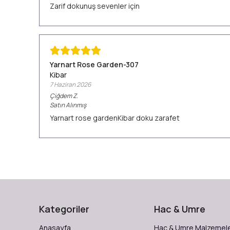
Zarif dokunuş sevenler için
Yarnart Rose Garden-307
Kibar
7 Haziran 2026
Çiğdem
Z.
Satın Alınmış
Yarnart rose gardenKibar doku zarafet
Kategoriler
Hac & Umre
Anasayfa
Hac & Umre Malzemele