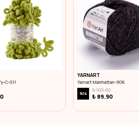
YARNART
ffy-C-011
Yarnart Manhattan-906
₺ 105.00
%
14
00
₺ 89.90