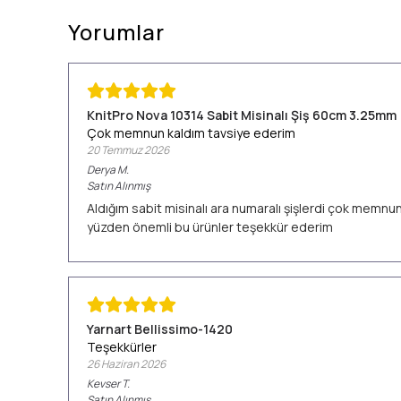
Yorumlar
KnitPro Nova 10314 Sabit Misinalı Şiş 60cm 3.25mm
Çok memnun kaldım tavsiye ederim
20 Temmuz 2026
Derya
M.
Satın Alınmış
Aldığım sabit misinalı ara numaralı şişlerdi çok memn
yüzden önemli bu ürünler teşekkür ederim
Yarnart Bellissimo-1420
Teşekkürler
26 Haziran 2026
Kevser
T.
Satın Alınmış