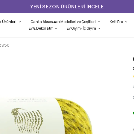
YENI SEZON ÜRÜNLERI İNCELE
i Ürünleri
Çanta Aksesuarı Modelleri ve Çeşitleri
Knit Pro
Ev & Dekoratif
Ev Giyim- İç Giyim
13956