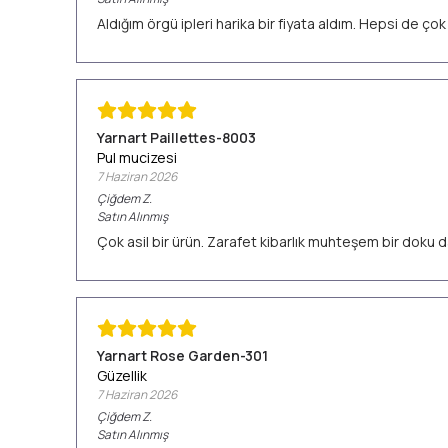
Aldığım örgü ipleri harika bir fiyata aldım. Hepsi de ç
Yarnart Paillettes-8003
Pul mucizesi
7 Haziran 2026
Çiğdem
Z.
Satın Alınmış
Çok asil bir ürün. Zarafet kibarlık muhteşem bir doku d
Yarnart Rose Garden-301
Güzellik
7 Haziran 2026
Çiğdem
Z.
Satın Alınmış