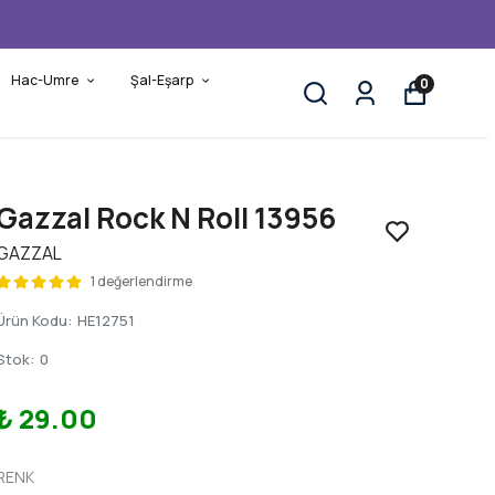
Hac-Umre
Şal-Eşarp
0
Gazzal Rock N Roll 13956
GAZZAL
1 değerlendirme
Ürün Kodu
:
HE12751
Stok
:
0
₺ 29.00
RENK