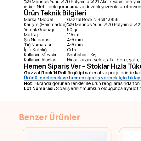
%9 Merinos Yünü %70 Polyamid %21 Akrilik yapısı ele yumuşak
indirir. Net ilmek görünümü ve düzenli yüzey ile profesyone
Ürün Teknik Bilgileri
Marka / Model
Gazzal Rock'N Roll 13956
Karışım (Hammadde)
%9 Merinos Yünü %70 Polyamid %21 
Yumak Gramajı
50 gr
Metraj
115 mt
Şiş Numarası
4-5 mm
Tığ Numarası
4-5 mm
İplik Kalınlığı
Orta
Kullanım Mevsimi
Sonbahar - Kış
Kullanım Alanları
Hırka, kazak, yelek, atkı, bere, şal, 
Hemen Sipariş Ver – Stoklar Hızla Tük
Gazzal Rock'N Roll örgü ipi satın al
ve projelerinde kali
Ürünü incelemek ve hemen sipariş vermek için tıklay
Not:
Ekranda görünen renkler ile ürün rengi arasında ton fark
Lot Numarası:
Siparişleriniz mümkün olduğunca aynı lot n
Benzer Ürünler