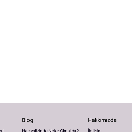
Blog
Hakkımızda
ri
Hac Valizinde Neler Olmalıdır?
İletişim