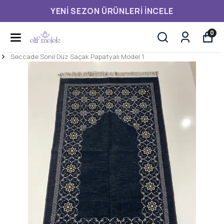
YENI SEZON ÜRÜNLERI İNCELE
0
Seccade Sonıl Düz Saçak Papatyalı Model 1