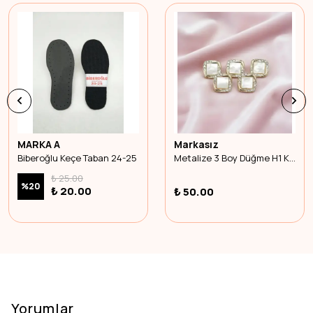
MARKA A
Markasız
Biberoğlu Keçe Taban 24-25
Metalize 3 Boy Düğme H1 Küçük Gold-5 adet
₺ 25.00
%
20
₺ 20.00
₺ 50.00
Yorumlar