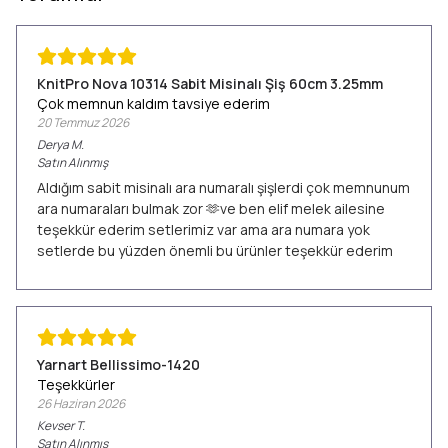
KnitPro Nova 10314 Sabit Misinalı Şiş 60cm 3.25mm
Çok memnun kaldım tavsiye ederim
20 Temmuz 2026
Derya
M.
Satın Alınmış
Aldığım sabit misinalı ara numaralı şişlerdi çok memnunum
ara numaraları bulmak zor 🫶ve ben elif melek ailesine
teşekkür ederim setlerimiz var ama ara numara yok
setlerde bu yüzden önemli bu ürünler teşekkür ederim
Yarnart Bellissimo-1420
Teşekkürler
26 Haziran 2026
Kevser
T.
Satın Alınmış