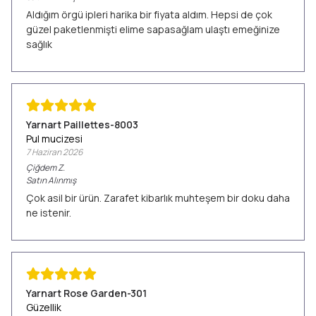
Aldığım örgü ipleri harika bir fiyata aldım. Hepsi de çok
güzel paketlenmişti elime sapasağlam ulaştı emeğinize
sağlık
Yarnart Paillettes-8003
Pul mucizesi
7 Haziran 2026
Çiğdem
Z.
Satın Alınmış
Çok asil bir ürün. Zarafet kibarlık muhteşem bir doku daha
ne istenir.
Yarnart Rose Garden-301
Güzellik