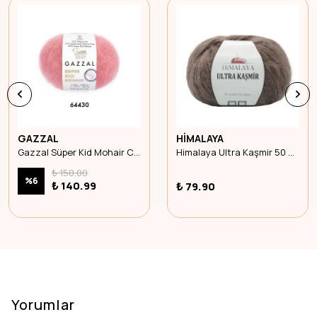
GAZZAL
HİMALAYA
Gazzal Süper Kid Mohair C-64430
Himalaya Ultra Kaşmir 50 Gr 56813
₺ 150.00
%
6
₺ 140.99
₺ 79.90
Yorumlar