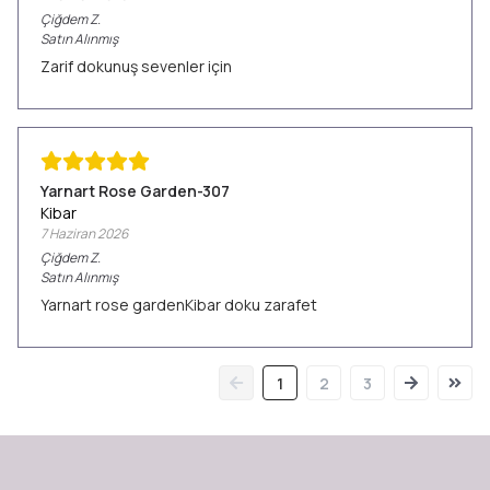
Çiğdem
Z.
Satın Alınmış
Zarif dokunuş sevenler için
Yarnart Rose Garden-307
Kibar
7 Haziran 2026
Çiğdem
Z.
Satın Alınmış
Yarnart rose gardenKibar doku zarafet
1
2
3