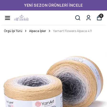
YENI SEZON ÜRÜNLERI İNCELE
0
Örgü İpi Türü
Alpaca İpler
Yarnart Flowers Alpaca 411