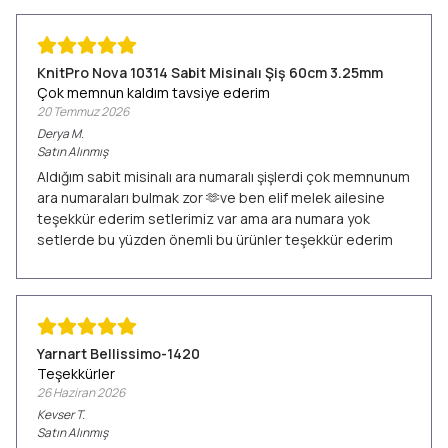
KnitPro Nova 10314 Sabit Misinalı Şiş 60cm 3.25mm
Çok memnun kaldım tavsiye ederim
20 Temmuz 2026
Derya
M.
Satın Alınmış
Aldığım sabit misinalı ara numaralı şişlerdi çok memnunum
ara numaraları bulmak zor 🫶ve ben elif melek ailesine
teşekkür ederim setlerimiz var ama ara numara yok
setlerde bu yüzden önemli bu ürünler teşekkür ederim
Yarnart Bellissimo-1420
Teşekkürler
26 Haziran 2026
Kevser
T.
Satın Alınmış