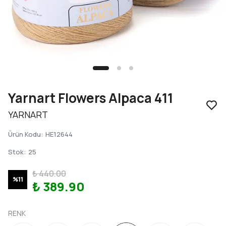
Yarnart Flowers Alpaca 411
YARNART
Ürün Kodu
:
HE12644
Stok
:
25
₺ 440.00
%
11
₺ 389.90
RENK