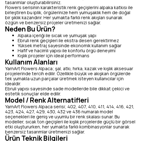
tasarımlar oluşturabilirsiniz.
Flowers serisinin karakteristik renk geçişlerini alpaka katkısı ile
birleştiren bu iplik, örgülerinize hem yumuşaklık hem de doğal
bir şıklık kazandırır. Her yumakta farklı renk akışları sunarak
özgün ve benzersiz projeler üretmenizi sağlar.
Neden Bu Ürün?
Alpaka içeriği ile sıcak ve yumuşak yapı
Ebruli renk geçişleri ile ekstra desen gerektirmez
Yüksek metraj sayesinde ekonomik kullanım sağlar
Hafif ve hacimli yapısı ile konforlu örgü deneyimi
Kışlık projeler için ideal performans
Kullanım Alanları
YarnArt Flowers Alpaca; şal, atkı, hırka, kazak ve kışlık aksesuar
projelerinde tercih edilir. Özellikle büyük ve akışkan örgülerde
tek yumakla uzun parçalar üretmek isteyen kullanıcılar için
idealdir.
Ebruli yapısı sayesinde sade modellerde bile dikkat çekici ve
estetik sonuçlar elde edilir.
Model / Renk Alternatifleri
YarnArt Flowers Alpaca serisi; 402, 407, 410, 411, 414, 416, 421,
423, 424, 427, 429, 430, 432 ve 436 numaralı model
seçenekleri ile geniş ve uyumlu bir renk skalası sunar. Bu
modeller, sıcak ton geçişleri ile kışlık projelerde güçlü bir görsel
etki oluştururken, her yumakta farklı kombinasyonlar sunarak
benzersiz tasarımlar üretmenizi sağlar.
Ürün Teknik Bilgileri