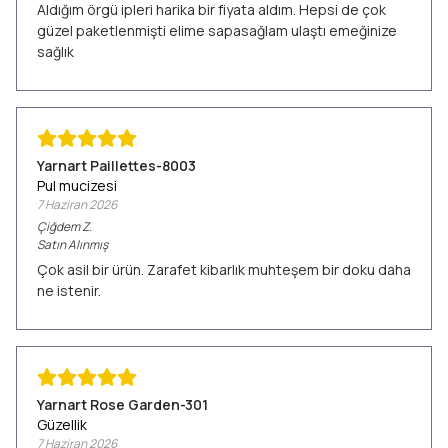
Aldığım örgü ipleri harika bir fiyata aldım. Hepsi de çok
güzel paketlenmişti elime sapasağlam ulaştı emeğinize
sağlık
Yarnart Paillettes-8003
Pul mucizesi
7 Haziran 2026
Çiğdem
Z.
Satın Alınmış
Çok asil bir ürün. Zarafet kibarlık muhteşem bir doku daha
ne istenir.
Yarnart Rose Garden-301
Güzellik
7 Haziran 2026