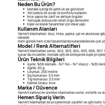
Neden Bu Ürün?
Metalik içeriği ile ışıltılı ve şık görünüm
Yün katkısı ile sıcak ve konforlu kullanım
İnce yapısı ile zarif ve detaylı örgüler
Yumuşak dokusu ile rahat örgü deneyimi
Kışlık ve klasik tasarımlar için ideal yapı
Kullanım Alanları
YarnArt Manhattan; bluz, hırka, şapka, şal ve aksesuar gibi kı
idealdir.
Hem günlük hem özel tasarımlarda kullanılabilecek çok yönlü
Model / Renk Alternatifleri
YarnArt Manhattan serisi; 902, 903, 904, 905, 906, 907, 9
sunar. Bu modeller, metalik ışıltı ile birleşerek kışlık pro
Ürün Teknik Bilgileri
İçerik: %56 Metalik - %7 Yün - %7 Viskoz - %30 Akril
Ağırlık: 50 g
Uzunluk: 200 metre
Şiş Numarası: 3,5 mm
Tığ Numarası: 3,5 mm
Kalınlık Grubu: İnce
Marka / Güvence
YarnArt kalitesi ile üretilen Manhattan serisi, estetik ve daya
Hemen Sipariş Verin
YarnArt Manhattan ile projelerinize zarafet ve ışıltı katın. 