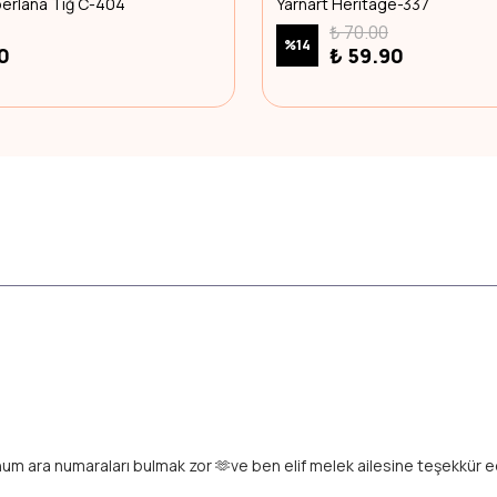
perlana Tığ C-404
Yarnart Heritage-337
₺ 70.00
%
14
0
₺ 59.90
unum ara numaraları bulmak zor 🫶ve ben elif melek ailesine teşekkür