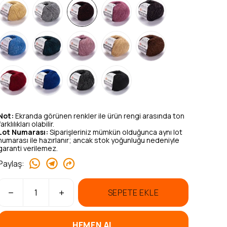
Not:
Ekranda görünen renkler ile ürün rengi arasında ton
farklılıkları olabilir.
Lot Numarası:
Siparişleriniz mümkün olduğunca aynı lot
numarası ile hazırlanır; ancak stok yoğunluğu nedeniyle
garanti verilemez.
Paylaş
:
SEPETE EKLE
HEMEN AL