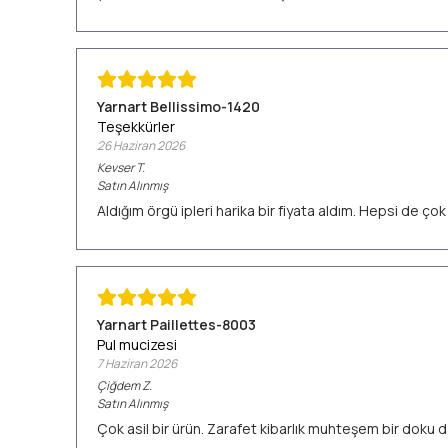
Yarnart Bellissimo-1420
Teşekkürler
26 Haziran 2026
Kevser
T.
Satın Alınmış
Aldığım örgü ipleri harika bir fiyata aldım. Hepsi de ç
Yarnart Paillettes-8003
Pul mucizesi
7 Haziran 2026
Çiğdem
Z.
Satın Alınmış
Çok asil bir ürün. Zarafet kibarlık muhteşem bir doku d