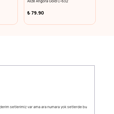
Alize Angora Gold C-632
Knit 
₺ 79.90
₺ 6
 ederim setlerimiz var ama ara numara yok setlerde bu