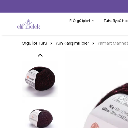
El Örgü İpleri
Tuhafiye & Hob
Örgü İpi Türü
Yün Karışımlı İpler
Yarnart Manha