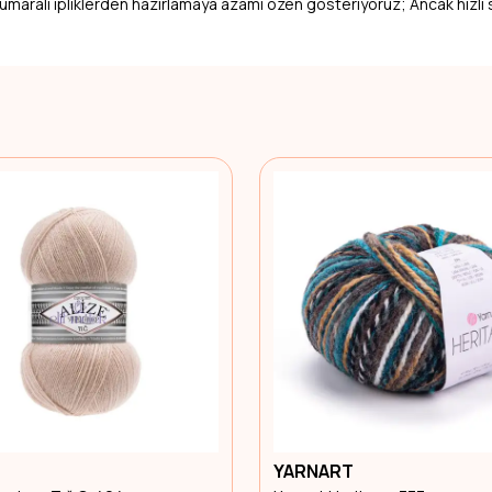
 numaralı ipliklerden hazırlamaya azami özen gösteriyoruz; Ancak hızlı 
YARNART