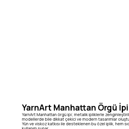
YarnArt Manhattan Örgü İpi
YarnArt Manhattan örgü ipi; metalik ipliklerle zenginleştiri
modellerde bile dikkat çekici ve modern tasarımlar oluşt
Yün ve viskoz katkısı ile desteklenen bu özel iplik, hem 
kullanım sunar.