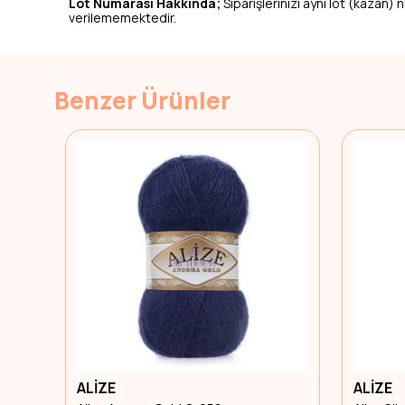
Lot Numarası Hakkında;
Siparişlerinizi aynı lot (kazan)
verilememektedir.
Benzer Ürünler
ALİZE
ALİZE