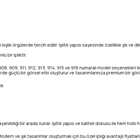
şlık örgülerde tercih edilir. Işıltılı yapısı sayesinde özellikle şık ve d
 bir ipliktir.
08, 909, 911, 912, 913, 914, 915 ve 916 numaralı model seçenekleri il
jelerde güçlü bir görsel etki oluşturur ve tasarımlarınıza premium bir gö
ik
nıklılığı bir arada sunar. Işıltılı yapısı ve kaliteli dokusu ile hem hobi h
Modern ve şık tasarımlar oluşturmak için bu özel ipliği avantajlı fiyatlar