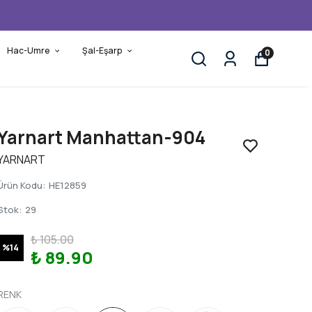
Hac-Umre
Şal-Eşarp
0
Yarnart Manhattan-904
YARNART
Ürün Kodu
:
HE12859
Stok
:
29
₺ 105.00
%
14
₺ 89.90
RENK