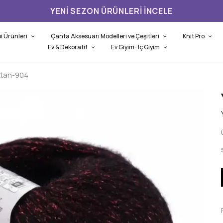
YENI SEZON ÜRÜNLERI İNCELE
i Ürünleri
Çanta Aksesuarı Modelleri ve Çeşitleri
Knit Pro
Ev & Dekoratif
Ev Giyim- İç Giyim
ttan-904