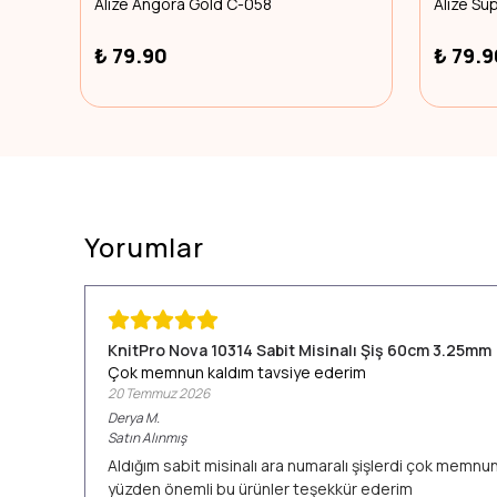
Alize Angora Gold C-058
Alize Sü
₺ 79.90
₺ 79.9
Yorumlar
KnitPro Nova 10314 Sabit Misinalı Şiş 60cm 3.25mm
Çok memnun kaldım tavsiye ederim
20 Temmuz 2026
Derya
M.
Satın Alınmış
Aldığım sabit misinalı ara numaralı şişlerdi çok memn
yüzden önemli bu ürünler teşekkür ederim