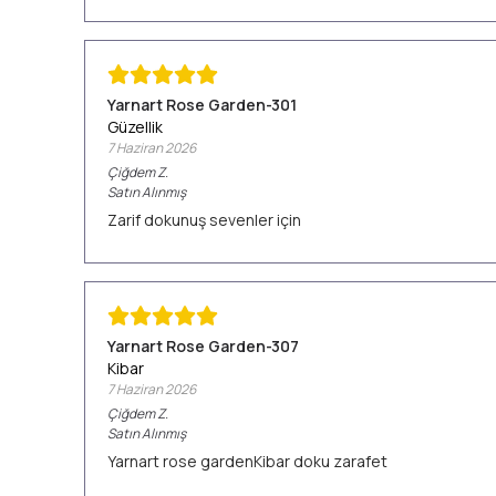
Yarnart Rose Garden-301
Güzellik
7 Haziran 2026
Çiğdem
Z.
Satın Alınmış
Zarif dokunuş sevenler için
Yarnart Rose Garden-307
Kibar
7 Haziran 2026
Çiğdem
Z.
Satın Alınmış
Yarnart rose gardenKibar doku zarafet