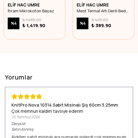
ELİF HAC UMRE
ELİF HAC UMRE
İhram Mikrokoton Beyaz
Mest Termal Altı Derili Beden 41
₺ 1,485.00
₺ 405.00
%
4
%
4
₺ 1,419.90
₺ 389.90
Yorumlar
KnitPro Nova 10314 Sabit Misinalı Şiş 60cm 3.25mm
Çok memnun kaldım tavsiye ederim
20 Temmuz 2026
Derya
M.
Satın Alınmış
Aldığım sabit misinalı ara numaralı şişlerdi çok memnunum