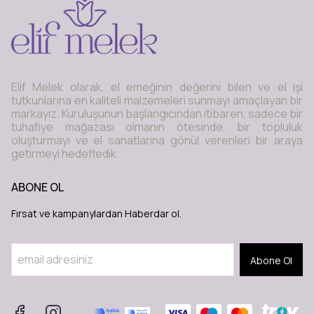
Elif Melek olarak, el emeğinin değerini bilen ve el işi
tutkunlarına en kaliteli malzemeleri sunmayı amaçlayan bir
markayız. Kuruluşunun başlangıcından itibaren, sadece bir
tuhafiye mağazası olmanın ötesinde, bir topluluk
oluşturmayı ve el sanatlarına gönül verenleri bir araya
getirmeyi hedefledik.
ABONE OL
Fırsat ve kampanylardan Haberdar ol.
Abone Ol