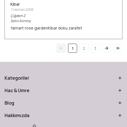
Kibar
7 Haziran 2026
Çiğdem
Z.
Satın Alınmış
Yarnart rose gardenKibar doku zarafet
1
2
3
Kategoriler
Hac & Umre
Blog
Hakkımızda