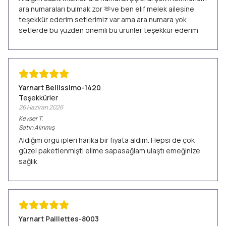
ara numaraları bulmak zor 🫶ve ben elif melek ailesine
teşekkür ederim setlerimiz var ama ara numara yok
setlerde bu yüzden önemli bu ürünler teşekkür ederim
Yarnart Bellissimo-1420
Teşekkürler
26 Haziran 2026
Kevser
T.
Satın Alınmış
Aldığım örgü ipleri harika bir fiyata aldım. Hepsi de çok
güzel paketlenmişti elime sapasağlam ulaştı emeğinize
sağlık
Yarnart Paillettes-8003