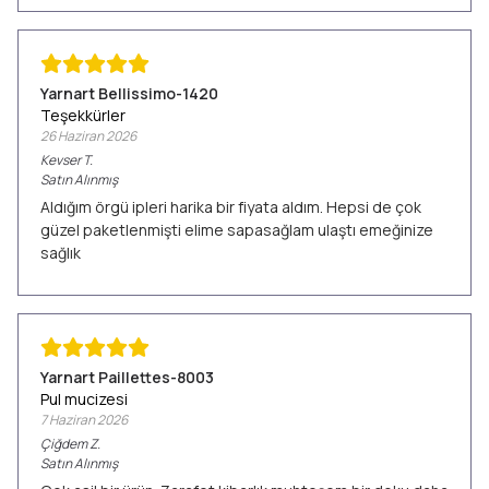
Yarnart Bellissimo-1420
Teşekkürler
26 Haziran 2026
Kevser
T.
Satın Alınmış
Aldığım örgü ipleri harika bir fiyata aldım. Hepsi de çok
güzel paketlenmişti elime sapasağlam ulaştı emeğinize
sağlık
Yarnart Paillettes-8003
Pul mucizesi
7 Haziran 2026
Çiğdem
Z.
Satın Alınmış