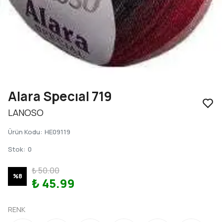
Alara Specıal 719
LANOSO
Ürün Kodu
:
HE09119
Stok
:
0
₺ 50.00
%
8
₺ 45.99
RENK