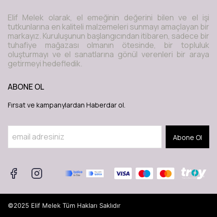
Elif Melek olarak, el emeğinin değerini bilen ve el işi
tutkunlarına en kaliteli malzemeleri sunmayı amaçlayan bir
markayız. Kuruluşunun başlangıcından itibaren, sadece bir
tuhafiye mağazası olmanın ötesinde, bir topluluk
oluşturmayı ve el sanatlarına gönül verenleri bir araya
getirmeyi hedefledik.
ABONE OL
Fırsat ve kampanylardan Haberdar ol.
Abone Ol
©2025 Elif Melek Tüm Hakları Saklıdır