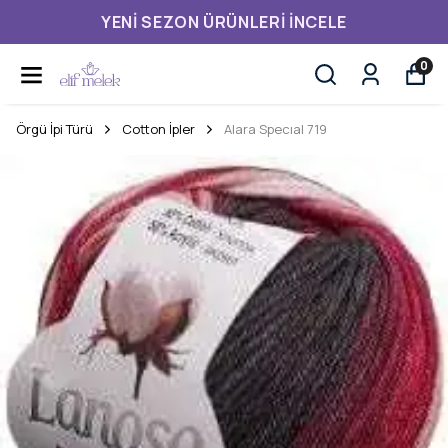
YENI SEZON ÜRÜNLERI İNCELE
0
Örgü İpi Türü
Cotton İpler
Alara Specıal 719