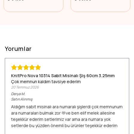
Yorumlar
KnitPro Nova 10314 Sabit Misinalı Şiş 60cm 3.25mm
Çok memnun kaldım tavsiye ederim
20 Temmuz 2026
Derya
M.
Satın Alınmış
Aldığım sabit misinalı ara numaralı şişlerdi çok memnunum
ara numaraları bulmak zor 🫶ve ben elif melek ailesine
teşekkür ederim setlerimiz var ama ara numara yok
setlerde bu yüzden önemli bu ürünler teşekkür ederim