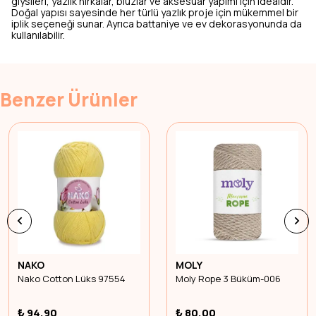
giysileri, yazlık hırkalar, bluzlar ve aksesuar yapımı için idealdir.
Doğal yapısı sayesinde her türlü yazlık proje için mükemmel bir
iplik seçeneği sunar. Ayrıca battaniye ve ev dekorasyonunda da
kullanılabilir.
Benzer Ürünler
NAKO
MOLY
Nako Cotton Lüks 97554
Moly Rope 3 Büküm-006
₺ 94.90
₺ 80.00